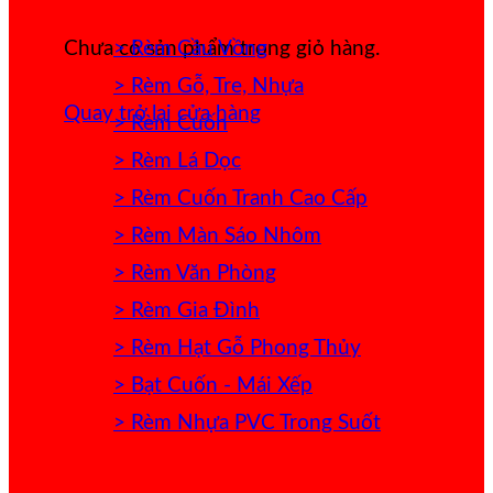
> Rèm Cầu Vồng
Chưa có sản phẩm trong giỏ hàng.
> Rèm Gỗ, Tre, Nhựa
Quay trở lại cửa hàng
> Rèm Cuốn
> Rèm Lá Dọc
> Rèm Cuốn Tranh Cao Cấp
> Rèm Màn Sáo Nhôm
> Rèm Văn Phòng
> Rèm Gia Đình
> Rèm Hạt Gỗ Phong Thủy
> Bạt Cuốn - Mái Xếp
> Rèm Nhựa PVC Trong Suốt