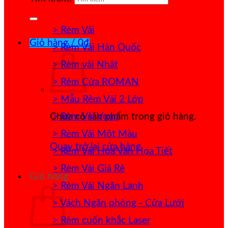
> Rèm Vải
Giỏ hàng /
0
₫
> Rèm Vải Hàn Quốc
> Rèm vải Nhật
> Rèm Cửa ROMAN
> Mẫu Rèm Vải 2 Lớp
> Rèm Vải Voan
Chưa có sản phẩm trong giỏ hàng.
> Rèm Vải Một Màu
Quay trở lại cửa hàng
> Rèm Vải Hoa Văn Họa Tiết
> Rèm Vải Giá Rẻ
Giỏ hàng
> Rèm Vải Ngăn Lạnh
> Vách Ngăn phòng - Cửa Lưới
> Rèm cuốn khắc Laser