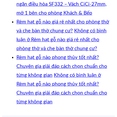
ngăn điều hòa SF332 – Vách CiCi-27mm,
mở 1 bên cho phòng Khách & Bếp
Rèm hạt gỗ nào giá rẻ nhất cho phòng thờ
và che bàn thờ chung cư?
Không có bình
luận
ở Rèm hạt gỗ nào giá rẻ nhất cho
phòng thờ và che bàn thờ chung cư?
Rèm hạt gỗ nào phong thủy tốt nhất?
Chuyên gia giải đáp cách chọn chuẩn cho
từng không gian
Không có bình luận
ở
Rèm hạt gỗ nào phong thủy tốt nhất?
Chuyên gia giải đáp cách chọn chuẩn cho
từng không gian