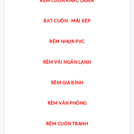
RÈM CUỐN KHẮC LASER
BẠT CUỐN - MÁI XẾP
RÈM NHỰA PVC
RÈM VẢI NGĂN LẠNH
RÈM GIA ĐÌNH
RÈM VĂN PHÒNG
RÈM CUỐN TRANH