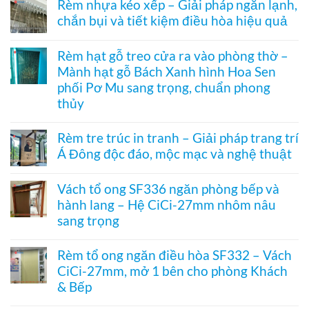
tổ
Rèm nhựa kéo xếp – Giải pháp ngăn lạnh,
1003
bình
ong
hệ
chắn bụi và tiết kiệm điều hòa hiệu quả
luận
vách
27
ở
kính
Không
hai
Cửa
hệ
có
khung
xếp
Rèm hạt gỗ treo cửa ra vào phòng thờ –
27
bình
mở
tổ
–
Mành hạt gỗ Bách Xanh hình Hoa Sen
luận
2
ong
Giải
ở
bên
kéo
phối Pơ Mu sang trọng, chuẩn phong
pháp
Rèm
dọc
che
thủy
nhựa
–
kính
kéo
Giải
Không
hiện
xếp
pháp
có
đại,
Rèm tre trúc in tranh – Giải pháp trang trí
–
ngăn
bình
riêng
Giải
điều
Á Đông độc đáo, mộc mạc và nghệ thuật
luận
tư
pháp
hòa
ở
cho
ngăn
Không
không
Rèm
văn
lạnh,
có
ray
hạt
Vách tổ ong SF336 ngăn phòng bếp và
phòng
chắn
bình
dưới
gỗ
bụi
hành lang – Hệ CiCi-27mm nhôm nâu
luận
cho
treo
và
ở
cửa
sang trọng
cửa
tiết
Rèm
đi
ra
kiệm
tre
Không
nhỏ
vào
điều
trúc
có
phòng
Rèm tổ ong ngăn điều hòa SF332 – Vách
hòa
in
bình
thờ
hiệu
CiCi-27mm, mở 1 bên cho phòng Khách
tranh
luận
–
quả
–
ở
& Bếp
Mành
Giải
Vách
hạt
pháp
tổ
Không
gỗ