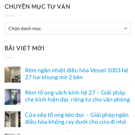
CHUYÊN MỤC TƯ VẤN
Chuyên
Mục
Tư
BÀI VIẾT MỚI
Vấn
Rèm ngăn nhiệt điều hòa Vessel 1003 hệ
27 hai khung mở 2 bên
Không
có
Rèm tổ ong vách kính hệ 27 – Giải pháp
bình
che kính hiện đại, riêng tư cho văn phòng
luận
ở
Không
Rèm
có
ngăn
Cửa xếp tổ ong kéo dọc – Giải pháp ngăn
bình
nhiệt
điều hòa không ray dưới cho cửa đi nhỏ
luận
điều
ở
hòa
Không
Rèm
Vessel
có