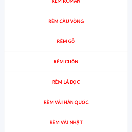
chọn
RÈM ROMAN
chuẩn
cho
từng
không
RÈM CẦU VỒNG
gian
RÈM GỖ
RÈM CUỐN
RÈM LÁ DỌC
RÈM VẢI HÀN QUỐC
RÈM VẢI NHẬT