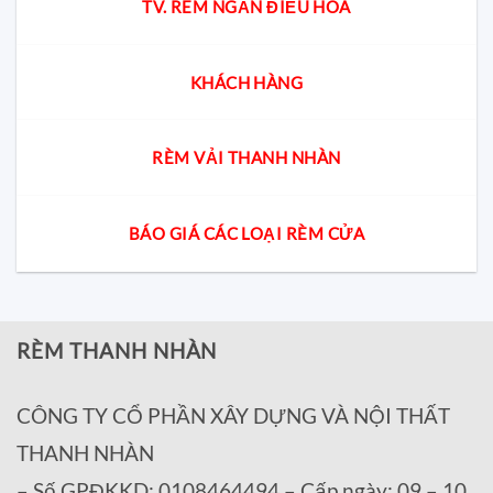
TV. RÈM NGĂN ĐIỀU HÒA
KHÁCH HÀNG
RÈM VẢI THANH NHÀN
BÁO GIÁ CÁC LOẠI RÈM CỬA
RÈM THANH NHÀN
CÔNG TY CỔ PHẦN XÂY DỰNG VÀ NỘI THẤT
THANH NHÀN
– Số GPĐKKD: 0108464494 – Cấp ngày: 09 – 10