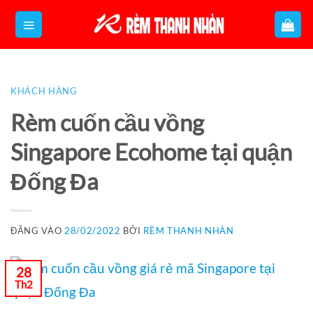
Bỏ
qua
nội
dung
KHÁCH HÀNG
Rèm cuốn cầu vồng
Singapore Ecohome tại quận
Đống Đa
ĐĂNG VÀO
28/02/2022
BỞI
RÈM THANH NHÀN
28
Th2