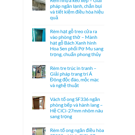
Rèm nhựa kéo xếp – Giải
hệ
bình
bên
27
luận
pháp ngăn lạnh, chắn bụi
ở
–
và tiết kiệm điều hòa hiệu
Cửa
Giải
xếp
pháp
quả
tổ
che
ong
Không
kính
kéo
có
hiện
Rèm hạt gỗ treo cửa ra
dọc
bình
đại,
–
luận
riêng
vào phòng thờ – Mành
ở
Giải
tư
hạt gỗ Bách Xanh hình
Rèm
pháp
cho
nhựa
ngăn
văn
Hoa Sen phối Pơ Mu sang
kéo
điều
phòng
trọng, chuẩn phong thủy
xếp
hòa
–
không
Không
Giải
ray
có
pháp
dưới
Rèm tre trúc in tranh –
bình
ngăn
cho
luận
Giải pháp trang trí Á
lạnh,
cửa
ở
chắn
đi
Đông độc đáo, mộc mạc
Rèm
bụi
nhỏ
hạt
và nghệ thuật
và
gỗ
tiết
treo
Không
kiệm
cửa
có
điều
Vách tổ ong SF336 ngăn
ra
bình
hòa
vào
luận
phòng bếp và hành lang –
hiệu
ở
phòng
quả
Hệ CiCi-27mm nhôm nâu
Rèm
thờ
tre
–
sang trọng
trúc
Mành
in
Không
hạt
tranh
có
gỗ
Rèm tổ ong ngăn điều hòa
–
bình
Bách
Giải
luận
Xanh