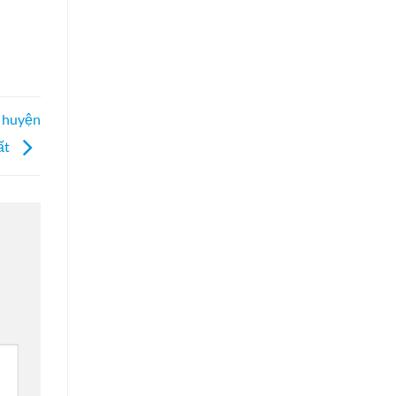
i huyện
ất