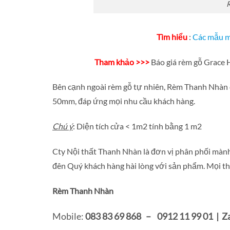
R
Tìm hiểu
:
Các mẫu m
Tham khảo >>>
Báo giá rèm gỗ Grace 
Bên cạnh ngoài rèm gỗ tự nhiên, Rèm Thanh Nhàn c
50mm, đáp ứng mọi nhu cầu khách hàng.
Chú ý
: Diện tích cửa < 1m2 tính bằng 1 m2
Cty Nội thất Thanh Nhàn là đơn vị phân phối mành 
đên Quý khách hàng hài lòng với sản phẩm. Mọi th
Rèm Thanh Nhàn
Mobile:
083 83 69 868 – 0912 11 99 01 | Za