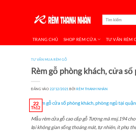
Bỏ
qua
Tìm
nội
kiếm:
dung
TRANG CHỦ
SHOP RÈM CỬA
TƯ VẤN RÈM 
TƯ VẤN MUA RÈM GỖ
Rèm gỗ phòng khách, cửa sổ 
ĐĂNG VÀO
22/12/2021
BỞI
RÈM THANH NHÀN
22
Th12
Mẫu rèm cửa gỗ cao cấp gỗ Tượng mã msj.194 cho 
lại không gian sống thoáng mát, tự nhiên, ít phụ t