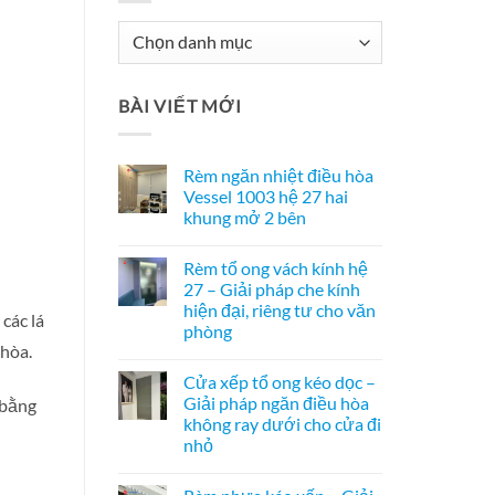
Chuyên
Mục
Tư
BÀI VIẾT MỚI
Vấn
Rèm ngăn nhiệt điều hòa
Vessel 1003 hệ 27 hai
khung mở 2 bên
Không
có
Rèm tổ ong vách kính hệ
bình
luận
27 – Giải pháp che kính
ở
hiện đại, riêng tư cho văn
Rèm
các lá
ngăn
phòng
nhiệt
 hòa.
điều
Không
hòa
có
Cửa xếp tổ ong kéo dọc –
Vessel
bình
1003
luận
Giải pháp ngăn điều hòa
 bằng
ở
hệ
không ray dưới cho cửa đi
Rèm
27
tổ
hai
nhỏ
ong
khung
vách
Không
mở
kính
có
2