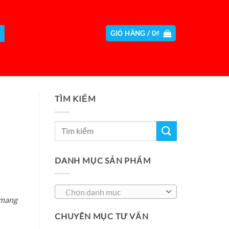
GIỎ HÀNG /
0
₫
TÌM KIẾM
DANH MỤC SẢN PHẨM
Chọn danh mục
 mang
CHUYÊN MỤC TƯ VẤN