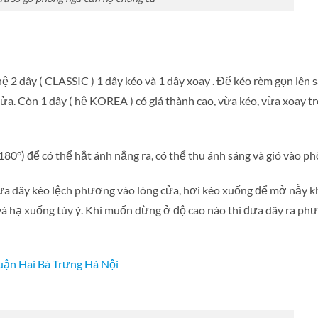
ệ 2 dây ( CLASSIC ) 1 dây kéo và 1 dây xoay . Để kéo rèm gọn lên s
 cửa. Còn 1 dây ( hệ KOREA ) có giá thành cao, vừa kéo, vừa xoay t
180°) để có thể hắt ánh nắng ra, có thể thu ánh sáng và gió vào p
đưa dây kéo lệch phương vào lòng cửa, hơi kéo xuống để mở nẫy k
n và hạ xuống tùy ý. Khi muốn dừng ở độ cao nào thi đưa dây ra p
uận Hai Bà Trưng Hà Nội