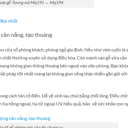
sáo gỗ Tượng mã Msj191 → Msj194
đẹp nhất
cản nắng, tạo thoáng
ho cửa sổ phòng khách, phòng ngủ gia đình. Nếu như rèm cuốn là 
h chất thường xuyên sử dụng điều hòa. Còn mành sáo gỗ vừa cản
 mang không gian thông thoáng bên ngoài vào văn phòng. Bạn khô
iải pháp tốt nhất mang lại không gian sống thân thiện gần gũi với
ng cách tân cổ điển. Dễ vệ sinh lau chùi bằng chổi lông. Điều chỉ
n tia hồng ngoại, tia tử ngoại UV hiệu quả, bảo vệ sức khỏe con n
a sổ gỗ phòng ngủ căn hộ chung cư