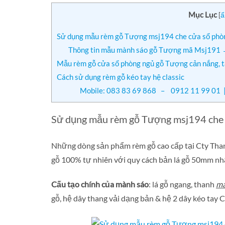
Mục Lục
[
ẩ
Sử dụng mẫu rèm gỗ Tượng msj194 che cửa sổ phòn
Thông tin mẫu mành sáo gỗ Tượng mã Msj191
Mẫu rèm gỗ cửa sổ phòng ngủ gỗ Tượng cản nắng, 
Cách sử dụng rèm gỗ kéo tay hệ classic
Mobile: 083 83 69 868 – 0912 11 99 01 |
Sử dụng mẫu rèm gỗ Tượng msj194 che c
Những dòng sản phẩm rèm gỗ cao cấp tại Cty Than
gỗ 100% tự nhiên với quy cách bản lá gỗ 50mm nhậ
Cấu tạo chính của mành sáo
: lá gỗ ngang, thanh
má
gỗ, hệ dây thang vải dạng bản & hệ 2 dây kéo tay Cl