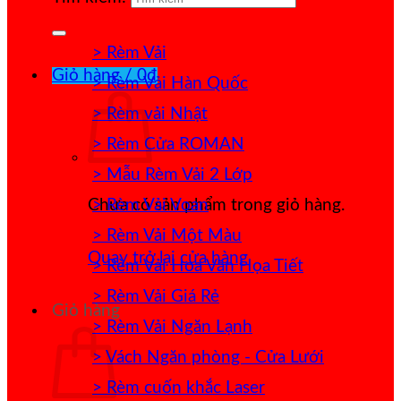
> Rèm Vải
Giỏ hàng /
0
₫
> Rèm Vải Hàn Quốc
> Rèm vải Nhật
> Rèm Cửa ROMAN
> Mẫu Rèm Vải 2 Lớp
> Rèm Vải Voan
Chưa có sản phẩm trong giỏ hàng.
> Rèm Vải Một Màu
Quay trở lại cửa hàng
> Rèm Vải Hoa Văn Họa Tiết
> Rèm Vải Giá Rẻ
Giỏ hàng
> Rèm Vải Ngăn Lạnh
> Vách Ngăn phòng - Cửa Lưới
> Rèm cuốn khắc Laser