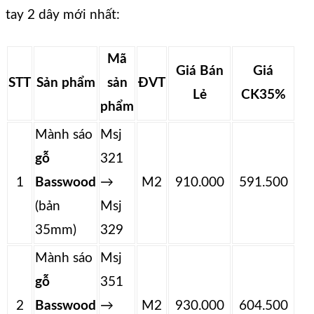
tay 2 dây mới nhất:
Mã
Giá Bán
Giá
STT
Sản phẩm
sản
ĐVT
Lẻ
CK35%
phẩm
Mành sáo
Msj
gỗ
321
1
Basswood
→
M2
910.000
591.500
(bản
Msj
35mm)
329
Mành sáo
Msj
gỗ
351
2
Basswood
→
M2
930.000
604.500