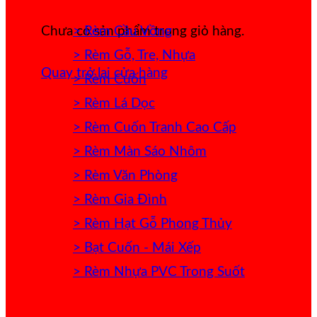
> Rèm Cầu Vồng
Chưa có sản phẩm trong giỏ hàng.
> Rèm Gỗ, Tre, Nhựa
Quay trở lại cửa hàng
> Rèm Cuốn
> Rèm Lá Dọc
> Rèm Cuốn Tranh Cao Cấp
> Rèm Màn Sáo Nhôm
> Rèm Văn Phòng
> Rèm Gia Đình
> Rèm Hạt Gỗ Phong Thủy
> Bạt Cuốn - Mái Xếp
> Rèm Nhựa PVC Trong Suốt