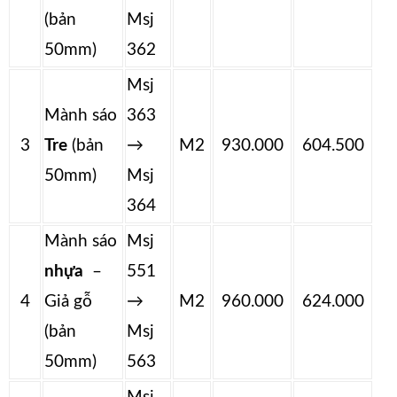
(bản
Msj
50mm)
362
Msj
Mành sáo
363
3
Tre
(bản
→
M2
930.000
604.500
50mm)
Msj
364
Mành sáo
Msj
nhựa
–
551
4
Giả gỗ
→
M2
960.000
624.000
(bản
Msj
50mm)
563