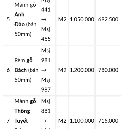
Msj
Mành gỗ
441
Anh
5
→
M2
1.050.000
682.500
Đào
(bản
Msj
50mm)
455
Msj
Rèm
gỗ
981
6
Bách
(bản
→
M2
1.200.000
780.000
50mm)
Msj
987
Mành
gỗ
Msj
Thông
881
7
Tuyết
→
M2
1.100.000
715.000