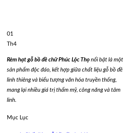
01
Th4
Rèm hạt gỗ bồ đề chữ Phúc Lộc Thọ
nổi bật là một
sản phẩm độc đáo, kết hợp giữa chất liệu gỗ bồ đề
linh thiêng và biểu tượng văn hóa truyền thống,
mang lại nhiều giá trị thẩm mỹ, công năng và tâm
linh.
Mục Lục