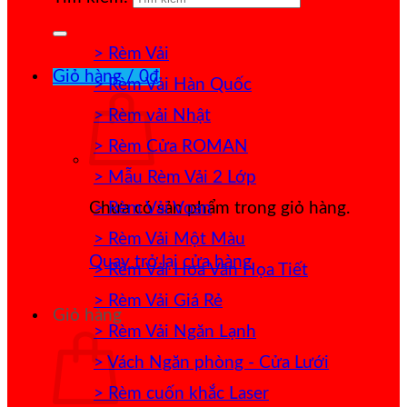
> Rèm Vải
Giỏ hàng /
0
₫
> Rèm Vải Hàn Quốc
> Rèm vải Nhật
> Rèm Cửa ROMAN
> Mẫu Rèm Vải 2 Lớp
> Rèm Vải Voan
Chưa có sản phẩm trong giỏ hàng.
> Rèm Vải Một Màu
Quay trở lại cửa hàng
> Rèm Vải Hoa Văn Họa Tiết
> Rèm Vải Giá Rẻ
Giỏ hàng
> Rèm Vải Ngăn Lạnh
> Vách Ngăn phòng - Cửa Lưới
> Rèm cuốn khắc Laser