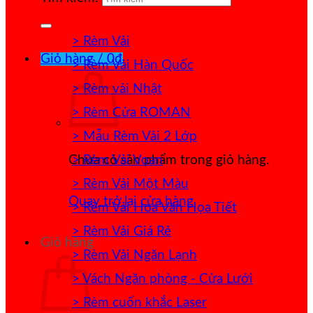
> Rèm Vải
Giỏ hàng /
0
₫
> Rèm Vải Hàn Quốc
> Rèm vải Nhật
> Rèm Cửa ROMAN
> Mẫu Rèm Vải 2 Lớp
> Rèm Vải Voan
Chưa có sản phẩm trong giỏ hàng.
> Rèm Vải Một Màu
Quay trở lại cửa hàng
> Rèm Vải Hoa Văn Họa Tiết
> Rèm Vải Giá Rẻ
Giỏ hàng
> Rèm Vải Ngăn Lạnh
> Vách Ngăn phòng - Cửa Lưới
> Rèm cuốn khắc Laser