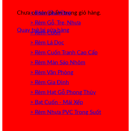
> Rèm Cầu Vồng
Chưa có sản phẩm trong giỏ hàng.
> Rèm Gỗ, Tre, Nhựa
Quay trở lại cửa hàng
> Rèm Cuốn
> Rèm Lá Dọc
> Rèm Cuốn Tranh Cao Cấp
> Rèm Màn Sáo Nhôm
> Rèm Văn Phòng
> Rèm Gia Đình
> Rèm Hạt Gỗ Phong Thủy
> Bạt Cuốn - Mái Xếp
> Rèm Nhựa PVC Trong Suốt