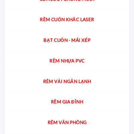
RÈM CUỐN KHẮC LASER
BẠT CUỐN - MÁI XẾP
RÈM NHỰA PVC
RÈM VẢI NGĂN LẠNH
RÈM GIA ĐÌNH
RÈM VĂN PHÒNG