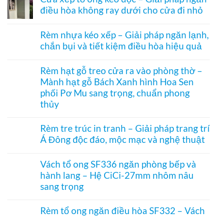
bình
nhiệt
điều hòa không ray dưới cho cửa đi nhỏ
luận
điều
ở
hòa
Không
Rèm
Vessel
có
tổ
Rèm nhựa kéo xếp – Giải pháp ngăn lạnh,
1003
bình
ong
hệ
chắn bụi và tiết kiệm điều hòa hiệu quả
luận
vách
27
ở
kính
Không
hai
Cửa
hệ
có
khung
xếp
Rèm hạt gỗ treo cửa ra vào phòng thờ –
27
bình
mở
tổ
–
Mành hạt gỗ Bách Xanh hình Hoa Sen
luận
2
ong
Giải
ở
bên
kéo
phối Pơ Mu sang trọng, chuẩn phong
pháp
Rèm
dọc
che
thủy
nhựa
–
kính
kéo
Giải
Không
hiện
xếp
pháp
có
đại,
Rèm tre trúc in tranh – Giải pháp trang trí
–
ngăn
bình
riêng
Giải
điều
Á Đông độc đáo, mộc mạc và nghệ thuật
luận
tư
pháp
hòa
ở
cho
ngăn
Không
không
Rèm
văn
lạnh,
có
ray
hạt
Vách tổ ong SF336 ngăn phòng bếp và
phòng
chắn
bình
dưới
gỗ
bụi
hành lang – Hệ CiCi-27mm nhôm nâu
luận
cho
treo
và
ở
cửa
sang trọng
cửa
tiết
Rèm
đi
ra
kiệm
tre
Không
nhỏ
vào
điều
trúc
có
phòng
Rèm tổ ong ngăn điều hòa SF332 – Vách
hòa
in
bình
thờ