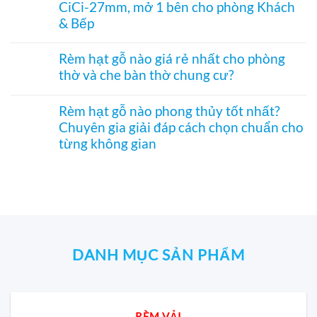
hiệu
CiCi-27mm, mở 1 bên cho phòng Khách
tranh
luận
–
quả
–
ở
& Bếp
Mành
Giải
Vách
hạt
pháp
tổ
Không
gỗ
trang
ong
có
Bách
Rèm hạt gỗ nào giá rẻ nhất cho phòng
trí
SF336
bình
Xanh
thờ và che bàn thờ chung cư?
Á
ngăn
luận
hình
Đông
phòng
ở
Hoa
Không
độc
bếp
Rèm
Sen
có
đáo,
và
tổ
Rèm hạt gỗ nào phong thủy tốt nhất?
phối
bình
mộc
hành
ong
Pơ
Chuyên gia giải đáp cách chọn chuẩn cho
luận
mạc
lang
ngăn
Mu
ở
và
từng không gian
–
điều
sang
Rèm
nghệ
Hệ
hòa
trọng,
hạt
Không
thuật
CiCi-
SF332
chuẩn
gỗ
có
27mm
–
phong
nào
bình
nhôm
Vách
thủy
giá
luận
nâu
CiCi-
rẻ
ở
sang
27mm,
nhất
Rèm
trọng
mở
cho
hạt
1
phòng
gỗ
bên
thờ
nào
DANH MỤC SẢN PHẨM
cho
và
phong
phòng
che
thủy
Khách
bàn
tốt
&
thờ
nhất?
Bếp
chung
Chuyên
RÈM VẢI