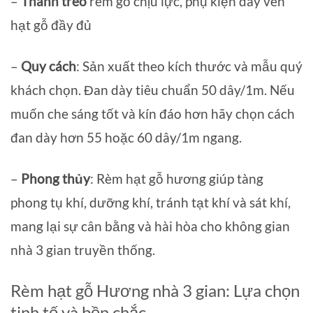
–
Thanh treo
rèm gỗ chịu lực, phụ kiện dây vén
hạt gỗ đầy đủ
–
Quy cách
: Sản xuất theo kích thước và mẫu quý
khách chọn. Đan dày tiêu chuẩn 50 dây/1m. Nếu
muốn che sáng tốt và kín đáo hơn hãy chọn cách
đan dày hơn 55 hoặc 60 dây/1m ngang.
–
Phong thủy
: Rèm hạt gỗ hương giúp tàng
phong tụ khí, dưỡng khí, tránh tạt khí và sát khí,
mang lại sự cân bằng và hài hòa cho không gian
nhà 3 gian truyền thống.
Rèm hạt gỗ Hương nhà 3 gian: Lựa chọn
tinh tế và bền chắc