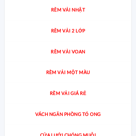
RÈM VẢI NHẬT
RÈM VẢI 2 LỚP
RÈM VẢI VOAN
RÈM VẢI MỘT MÀU
RÈM VẢI GIÁ RẺ
VÁCH NGĂN PHÒNG TỔ ONG
CỬA LƯỚI CHỐNG MUỖI