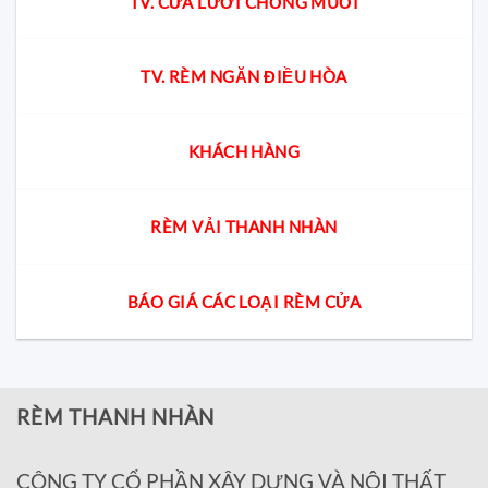
TV. CỬA LƯỚI CHỐNG MUỖI
TV. RÈM NGĂN ĐIỀU HÒA
KHÁCH HÀNG
RÈM VẢI THANH NHÀN
BÁO GIÁ CÁC LOẠI RÈM CỬA
RÈM THANH NHÀN
CÔNG TY CỔ PHẦN XÂY DỰNG VÀ NỘI THẤT