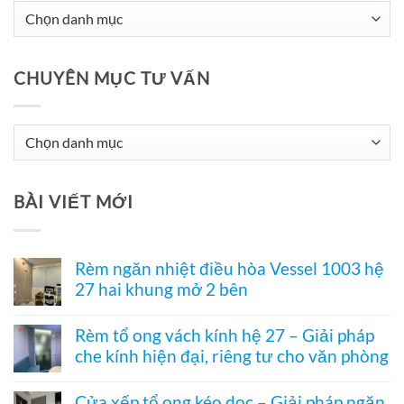
CHUYÊN MỤC TƯ VẤN
Chuyên
Mục
Tư
BÀI VIẾT MỚI
Vấn
Rèm ngăn nhiệt điều hòa Vessel 1003 hệ
27 hai khung mở 2 bên
Không
có
Rèm tổ ong vách kính hệ 27 – Giải pháp
bình
che kính hiện đại, riêng tư cho văn phòng
luận
ở
Không
Rèm
có
ngăn
Cửa xếp tổ ong kéo dọc – Giải pháp ngăn