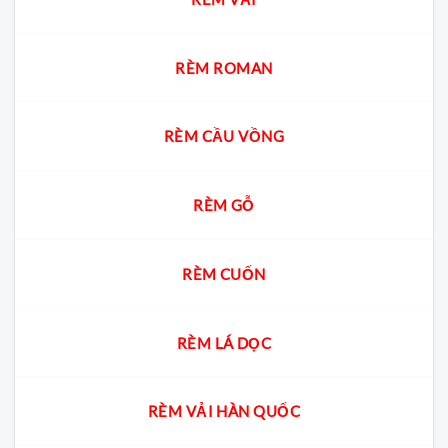
cư?
gia
giải
đáp
cách
chọn
RÈM ROMAN
chuẩn
cho
từng
không
RÈM CẦU VỒNG
gian
RÈM GỖ
RÈM CUỐN
RÈM LÁ DỌC
RÈM VẢI HÀN QUỐC