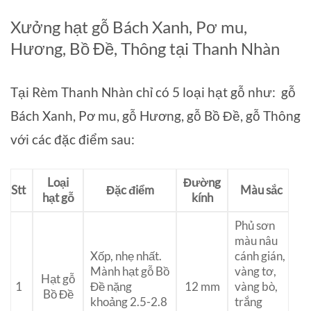
Xưởng hạt gỗ Bách Xanh, Pơ mu,
Hương, Bồ Đề, Thông tại Thanh Nhàn
Tại Rèm Thanh Nhàn chỉ có 5 loại hạt gỗ như: gỗ
Bách Xanh, Pơ mu, gỗ Hương, gỗ Bồ Đề, gỗ Thông
với các đặc điểm sau:
Loại
Đường
Stt
Đặc điểm
Màu sắc
hạt gỗ
kính
Phủ sơn
màu nâu
Xốp, nhẹ nhất.
cánh gián,
Mành hạt gỗ Bồ
vàng tơ,
Hạt gỗ
1
Đề nặng
12 mm
vàng bò,
Bồ Đề
khoảng 2.5-2.8
trắng