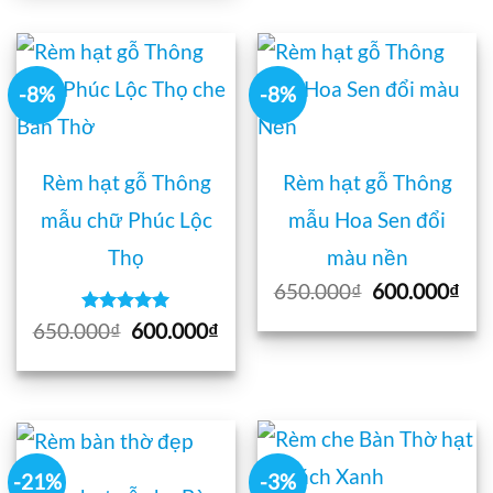
1.200.000₫.
là:
950.000₫.
-8%
-8%
Rèm hạt gỗ Thông
Rèm hạt gỗ Thông
mẫu chữ Phúc Lộc
mẫu Hoa Sen đổi
Thọ
màu nền
Giá
Giá
650.000
₫
600.000
₫
gốc
hiệ
Được xếp
Giá
Giá
650.000
₫
600.000
₫
là:
tại
hạng
5
5
gốc
hiện
650.000₫.
là:
sao
là:
tại
600
650.000₫.
là:
600.000₫.
-21%
-3%