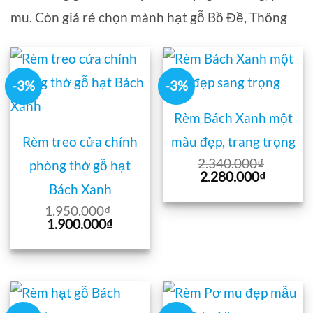
mu. Còn giá rẻ chọn mành hạt gỗ Bồ Đề, Thông
-3%
-3%
Rèm Bách Xanh một
Rèm treo cửa chính
màu đẹp, trang trọng
2.340.000
₫
phòng thờ gỗ hạt
Giá
Giá
2.280.000
₫
gốc
hiện
Bách Xanh
là:
tại
1.950.000
₫
2.340.000₫.
là:
Giá
Giá
1.900.000
₫
2.280.0
gốc
hiện
là:
tại
1.950.000₫.
là:
1.900.000₫.