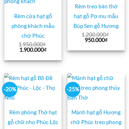
Rèm treo bàn thờ
Rèm cửa hạt gỗ
hạt gỗ Pơ mu mẫu
phòng khách mẫu
Búp Sen gỗ Hương
1.200.000
₫
chữ Phúc
Giá
Giá
950.000
₫
1.950.000
₫
gốc
hiện
Giá
Giá
1.900.000
₫
là:
tại
gốc
hiện
1.200.000₫.
là:
là:
tại
950.000₫
1.950.000₫.
là:
1.900.000₫.
-20%
-25%
Rèm phòng Thờ hạt
Mành hạt gỗ Hương
gỗ chữ nho Phúc Lộc
chữ Phúc treo phong