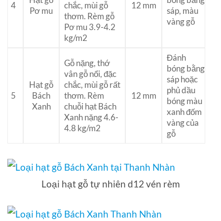
4
chắc, mùi gỗ
12 mm
Pơ mu
sáp, màu
thơm. Rèm gỗ
vàng gỗ
Pơ mu 3.9-4.2
kg/m2
Đánh
Gỗ nặng, thớ
bóng bằng
vân gỗ nổi, đặc
sáp hoặc
Hạt gỗ
chắc, mùi gỗ rất
phủ dầu
5
Bách
thơm. Rèm
12 mm
bóng màu
Xanh
chuỗi hạt Bách
xanh đốm
Xanh nặng 4.6-
vàng của
4.8 kg/m2
gỗ
Loại hạt gỗ tự nhiên d12 vén rèm