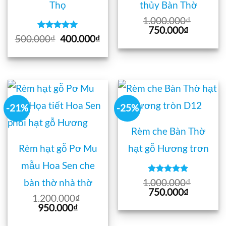
Thọ
thủy Bàn Thờ
1.000.000
₫
Giá
Giá
750.000
₫
Được xếp
Giá
Giá
500.000
₫
400.000
₫
gốc
hiện
hạng
5
5
gốc
hiện
là:
tại
sao
là:
tại
1.000.000₫.
là:
500.000₫.
là:
750.000₫
400.000₫.
-21%
-25%
Rèm che Bàn Thờ
Rèm hạt gỗ Pơ Mu
hạt gỗ Hương trơn
mẫu Hoa Sen che
Được xếp
1.000.000
₫
bàn thờ nhà thờ
hạng
5
5
Giá
Giá
750.000
₫
sao
1.200.000
₫
gốc
hiện
Giá
Giá
950.000
₫
là:
tại
gốc
hiện
1.000.000₫.
là: