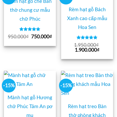
Rèm hạt gỗ che Bàn
Rèm hạt gỗ Bách
thờ chung cư mẫu
Xanh cao cấp mẫu
chữ Phúc
Hoa Sen
Được xếp
Giá
Giá
950.000
₫
750.000
₫
hạng
5
5
gốc
hiện
Được xếp
sao
1.950.000
₫
là:
tại
hạng
5
5
Giá
Giá
1.900.000
₫
950.000₫.
là:
sao
gốc
hiện
750.000₫.
là:
tại
1.950.000₫.
là:
1.900.0
-15%
-15%
Mành hạt gỗ Hương
chữ Phúc Tâm An pơ
Rèm hạt treo Bàn
mu
thờ phòng khách