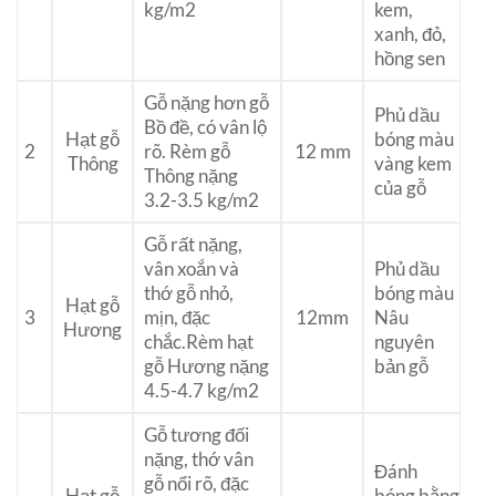
kg/m2
kem,
xanh, đỏ,
hồng sen
Gỗ nặng hơn gỗ
Phủ dầu
Bồ đề, có vân lộ
Hạt gỗ
bóng màu
2
rõ. Rèm gỗ
12 mm
Thông
vàng kem
Thông nặng
của gỗ
3.2-3.5 kg/m2
Gỗ rất nặng,
vân xoắn và
Phủ dầu
thớ gỗ nhỏ,
bóng màu
Hạt gỗ
3
mịn, đặc
12mm
Nâu
Hương
chắc.Rèm hạt
nguyên
gỗ Hương nặng
bản gỗ
4.5-4.7 kg/m2
Gỗ tương đối
nặng, thớ vân
Đánh
gỗ nổi rõ, đặc
Hạt gỗ
bóng bằng