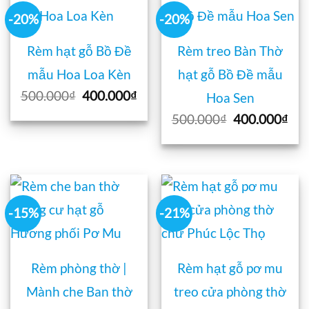
-20%
-20%
Rèm hạt gỗ Bồ Đề
Rèm treo Bàn Thờ
mẫu Hoa Loa Kèn
hạt gỗ Bồ Đề mẫu
Giá
Giá
500.000
₫
400.000
₫
Hoa Sen
gốc
hiện
Giá
Giá
500.000
₫
400.000
₫
là:
tại
gốc
hiệ
500.000₫.
là:
là:
tại
400.000₫.
500.000₫.
là:
400
-15%
-21%
Rèm phòng thờ |
Rèm hạt gỗ pơ mu
Mành che Ban thờ
treo cửa phòng thờ