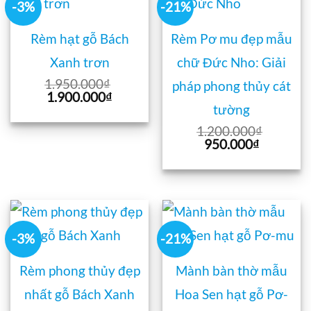
-3%
-21%
Rèm hạt gỗ Bách
Rèm Pơ mu đẹp mẫu
Xanh trơn
chữ Đức Nho: Giải
1.950.000
₫
pháp phong thủy cát
Giá
Giá
1.900.000
₫
gốc
hiện
tường
là:
tại
1.200.000
₫
1.950.000₫.
là:
Giá
Giá
950.000
₫
1.900.000₫.
gốc
hiện
là:
tại
1.200.000₫.
là:
950.000₫
-3%
-21%
Rèm phong thủy đẹp
Mành bàn thờ mẫu
nhất gỗ Bách Xanh
Hoa Sen hạt gỗ Pơ-