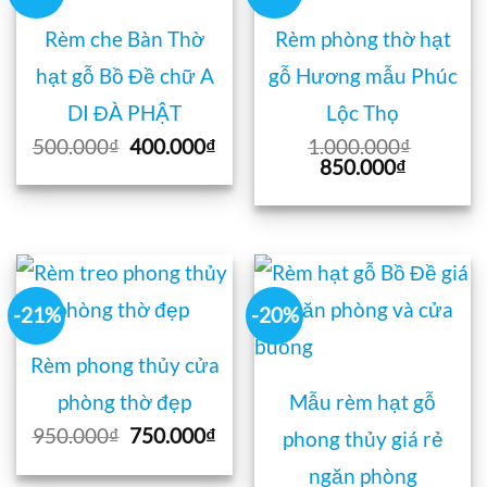
Rèm che Bàn Thờ
Rèm phòng thờ hạt
hạt gỗ Bồ Đề chữ A
gỗ Hương mẫu Phúc
DI ĐÀ PHẬT
Lộc Thọ
Giá
Giá
500.000
₫
400.000
₫
1.000.000
₫
gốc
hiện
Giá
Giá
850.000
₫
là:
tại
gốc
hiện
500.000₫.
là:
là:
tại
400.000₫.
1.000.000₫.
là:
850.000₫
-21%
-20%
Rèm phong thủy cửa
phòng thờ đẹp
Mẫu rèm hạt gỗ
Giá
Giá
950.000
₫
750.000
₫
phong thủy giá rẻ
gốc
hiện
là:
tại
ngăn phòng