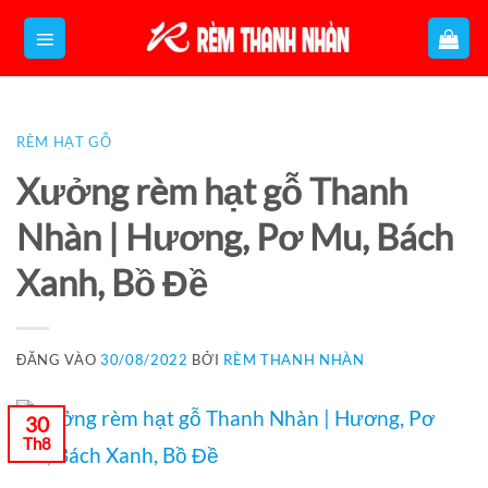
Bỏ
qua
nội
dung
RÈM HẠT GỖ
Xưởng rèm hạt gỗ Thanh
Nhàn | Hương, Pơ Mu, Bách
Xanh, Bồ Đề
ĐĂNG VÀO
30/08/2022
BỞI
RÈM THANH NHÀN
30
Th8