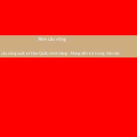
Rèm cầu vồng
cầu vồng xuất xứ Hàn Quốc chính hãng - Mang đến trẻ trung, hiện đại