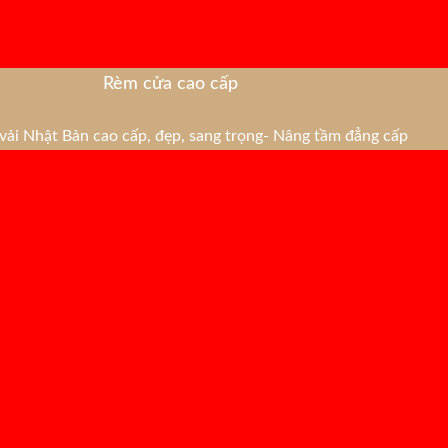
Rèm cửa cao cấp
ải Nhật Bản cao cấp, đẹp, sang trọng- Nâng tầm đẳng cấp