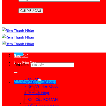
Menu
Trang Chủ
Shop Rèm Cửa
Tìm kiếm:
> Rèm Vải
Giỏ hàng /
0
₫
> Rèm Vải Hàn Quốc
> Rèm vải Nhật
> Rèm Cửa ROMAN