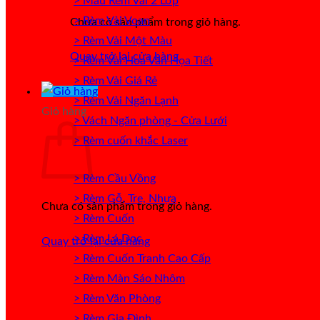
> Mẫu Rèm Vải 2 Lớp
> Rèm Vải Voan
Chưa có sản phẩm trong giỏ hàng.
> Rèm Vải Một Màu
Quay trở lại cửa hàng
> Rèm Vải Hoa Văn Họa Tiết
> Rèm Vải Giá Rẻ
> Rèm Vải Ngăn Lạnh
Giỏ hàng
> Vách Ngăn phòng - Cửa Lưới
> Rèm cuốn khắc Laser
> Rèm Cầu Vồng
> Rèm Gỗ, Tre, Nhựa
Chưa có sản phẩm trong giỏ hàng.
> Rèm Cuốn
> Rèm Lá Dọc
Quay trở lại cửa hàng
> Rèm Cuốn Tranh Cao Cấp
> Rèm Màn Sáo Nhôm
> Rèm Văn Phòng
> Rèm Gia Đình