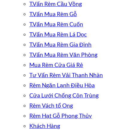
T.Vấn Rèm Cầu Vồng
T.Vấn Mua Rèm Gỗ
T.Vấn Mua Rèm Cuốn
T.Vấn Mua Rèm Lá Dọc
T.Vấn Mua Rèm Gia Đình
T.Vấn Mua Rèm Văn Phòng
Mua Rèm Cửa Giá Rẻ
Tư Vấn Rèm Vải Thanh Nhàn
Rèm Ngăn Lạnh Điều Hòa
Cửa Lưới Chống Côn Trùng
Rèm Vách tổ Ong
Rèm Hạt Gỗ Phong Thủy
Khách Hàng