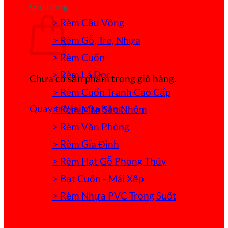
Giỏ hàng
> Rèm Cầu Vồng
> Rèm Gỗ, Tre, Nhựa
> Rèm Cuốn
> Rèm Lá Dọc
Chưa có sản phẩm trong giỏ hàng.
> Rèm Cuốn Tranh Cao Cấp
Quay trở lại cửa hàng
> Rèm Màn Sáo Nhôm
> Rèm Văn Phòng
> Rèm Gia Đình
> Rèm Hạt Gỗ Phong Thủy
> Bạt Cuốn - Mái Xếp
> Rèm Nhựa PVC Trong Suốt