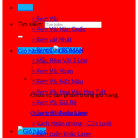
Menu
> Rèm Vải
Tìm kiếm:
> Rèm Vải Hàn Quốc
> Rèm vải Nhật
> Rèm Cửa ROMAN
Giỏ hàng /
0
₫
> Mẫu Rèm Vải 2 Lớp
> Rèm Vải Voan
> Rèm Vải Một Màu
> Rèm Vải Hoa Văn Họa Tiết
Chưa có sản phẩm trong giỏ hàng.
> Rèm Vải Giá Rẻ
> Rèm Vải Ngăn Lạnh
Quay trở lại cửa hàng
> Vách Ngăn phòng - Cửa Lưới
> Rèm cuốn khắc Laser