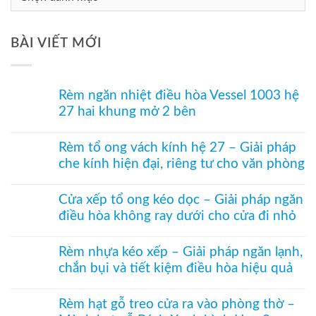
Mục
Tư
BÀI VIẾT MỚI
Vấn
Rèm ngăn nhiệt điều hòa Vessel 1003 hệ
27 hai khung mở 2 bên
Không
có
Rèm tổ ong vách kính hệ 27 – Giải pháp
bình
che kính hiện đại, riêng tư cho văn phòng
luận
ở
Không
Rèm
có
ngăn
Cửa xếp tổ ong kéo dọc – Giải pháp ngăn
bình
nhiệt
điều hòa không ray dưới cho cửa đi nhỏ
luận
điều
ở
hòa
Không
Rèm
Vessel
có
tổ
Rèm nhựa kéo xếp – Giải pháp ngăn lạnh,
1003
bình
ong
hệ
chắn bụi và tiết kiệm điều hòa hiệu quả
luận
vách
27
ở
kính
Không
hai
Cửa
hệ
có
khung
xếp
Rèm hạt gỗ treo cửa ra vào phòng thờ –
27
bình
mở
tổ
–