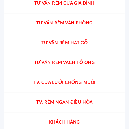
TƯ VẤN RÈM CỬA GIA ĐÌNH
TƯ VẤN RÈM VĂN PHÒNG
TƯ VẤN RÈM HẠT GỖ
TƯ VẤN RÈM VÁCH TỔ ONG
TV. CỬA LƯỚI CHỐNG MUỖI
TV. RÈM NGĂN ĐIỀU HÒA
KHÁCH HÀNG