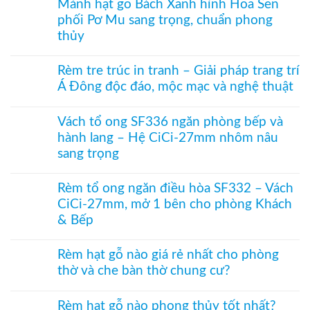
Mành hạt gỗ Bách Xanh hình Hoa Sen
luận
2
ong
Giải
ở
bên
kéo
phối Pơ Mu sang trọng, chuẩn phong
pháp
Rèm
dọc
che
thủy
nhựa
–
kính
kéo
Giải
Không
hiện
xếp
pháp
có
đại,
–
Rèm tre trúc in tranh – Giải pháp trang trí
ngăn
bình
riêng
Giải
điều
Á Đông độc đáo, mộc mạc và nghệ thuật
luận
tư
pháp
hòa
ở
cho
ngăn
Không
không
Rèm
văn
lạnh,
có
ray
hạt
Vách tổ ong SF336 ngăn phòng bếp và
phòng
chắn
bình
dưới
gỗ
bụi
hành lang – Hệ CiCi-27mm nhôm nâu
luận
cho
treo
và
ở
cửa
cửa
sang trọng
tiết
Rèm
đi
ra
kiệm
tre
Không
nhỏ
vào
điều
trúc
có
phòng
Rèm tổ ong ngăn điều hòa SF332 – Vách
hòa
in
bình
thờ
hiệu
tranh
CiCi-27mm, mở 1 bên cho phòng Khách
luận
–
quả
–
ở
Mành
& Bếp
Giải
Vách
hạt
pháp
tổ
Không
gỗ
trang
ong
có
Bách
Rèm hạt gỗ nào giá rẻ nhất cho phòng
trí
SF336
bình
Xanh
Á
thờ và che bàn thờ chung cư?
ngăn
luận
hình
Đông
phòng
ở
Hoa
Không
độc
bếp
Rèm
Sen
có
đáo,
và
tổ
Rèm hạt gỗ nào phong thủy tốt nhất?
phối
bình