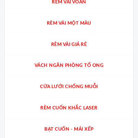
RÈM VẢI VOAN
RÈM VẢI MỘT MÀU
RÈM VẢI GIÁ RẺ
VÁCH NGĂN PHÒNG TỔ ONG
CỬA LƯỚI CHỐNG MUỖI
RÈM CUỐN KHẮC LASER
BẠT CUỐN - MÁI XẾP