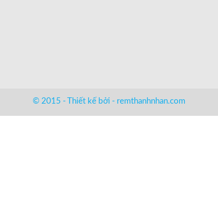
© 2015 - Thiết kế bởi -
remthanhnhan.com