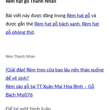
Rèm hạt gỗ Thanh Nhàn
Bài viết này được đăng trong
Rèm hạt gỗ
và
được gắn thẻ
Rèm hạt gỗ bách xanh
,
Rèm hạt
gỗ phòng thờ
.
Rèm Thanh Nhàn
[Giải đáp] Rèm treo cửa bao lâu nên tháo xuống
để vệ sinh?
Rèm sáo gỗ tại TT Xuân Mai Hòa Bình – Gỗ
Bách Msj076
Để lại một bình luận