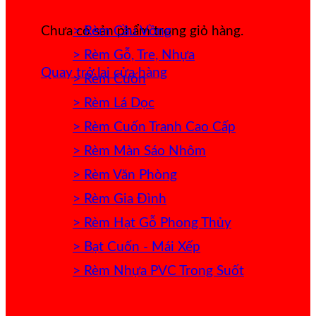
> Rèm Cầu Vồng
Chưa có sản phẩm trong giỏ hàng.
> Rèm Gỗ, Tre, Nhựa
Quay trở lại cửa hàng
> Rèm Cuốn
> Rèm Lá Dọc
> Rèm Cuốn Tranh Cao Cấp
> Rèm Màn Sáo Nhôm
> Rèm Văn Phòng
> Rèm Gia Đình
> Rèm Hạt Gỗ Phong Thủy
> Bạt Cuốn - Mái Xếp
> Rèm Nhựa PVC Trong Suốt