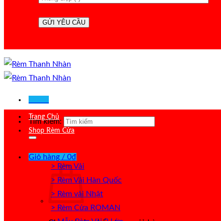
Menu
Trang Chủ
Tìm kiếm:
Shop Rèm Cửa
Giỏ hàng /
0
₫
> Rèm Vải
> Rèm Vải Hàn Quốc
> Rèm vải Nhật
> Rèm Cửa ROMAN