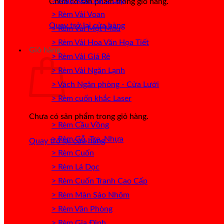
> Mẫu Rèm Vải 2 Lớp
Chưa có sản phẩm trong giỏ hàng.
> Rèm Vải Voan
Quay trở lại cửa hàng
> Rèm Vải Một Màu
> Rèm Vải Hoa Văn Họa Tiết
Giỏ hàng
> Rèm Vải Giá Rẻ
> Rèm Vải Ngăn Lạnh
> Vách Ngăn phòng - Cửa Lưới
> Rèm cuốn khắc Laser
Chưa có sản phẩm trong giỏ hàng.
> Rèm Cầu Vồng
> Rèm Gỗ, Tre, Nhựa
Quay trở lại cửa hàng
> Rèm Cuốn
> Rèm Lá Dọc
> Rèm Cuốn Tranh Cao Cấp
> Rèm Màn Sáo Nhôm
> Rèm Văn Phòng
> Rèm Gia Đình