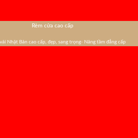
Rèm cửa cao cấp
ải Nhật Bản cao cấp, đẹp, sang trọng- Nâng tầm đẳng cấp