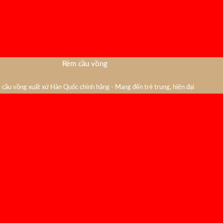
Rèm cầu vồng
cầu vồng xuất xứ Hàn Quốc chính hãng - Mang đến trẻ trung, hiện đại