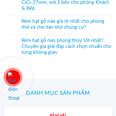
thờ
CiCi-27mm, mở 1 bên cho phòng Khách
hiệu
tranh
luận
–
quả
–
ở
& Bếp
Mành
Giải
Vách
hạt
pháp
tổ
Không
gỗ
trang
ong
có
Bách
Rèm hạt gỗ nào giá rẻ nhất cho phòng
trí
SF336
bình
Xanh
thờ và che bàn thờ chung cư?
Á
ngăn
luận
hình
Đông
phòng
ở
Hoa
Không
độc
bếp
Rèm
Sen
có
đáo,
và
tổ
Rèm hạt gỗ nào phong thủy tốt nhất?
phối
bình
mộc
hành
ong
Pơ
Chuyên gia giải đáp cách chọn chuẩn cho
luận
mạc
lang
ngăn
Mu
ở
từng không gian
và
–
điều
sang
Rèm
nghệ
Hệ
hòa
trọng,
hạt
Không
thuật
CiCi-
SF332
chuẩn
gỗ
có
27mm
–
phong
nào
bình
nhôm
Vách
thủy
giá
luận
nâu
CiCi-
rẻ
ở
sang
27mm,
nhất
Rèm
trọng
mở
cho
hạt
1
phòng
gỗ
bên
thờ
DANH MỤC SẢN PHẨM
nào
cho
và
phong
phòng
che
thủy
Khách
bàn
tốt
&
thờ
nhất?
Bếp
chung
Chuyên
RÈM VẢI