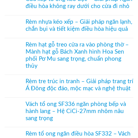
bình
nhiệt
điều hòa không ray dưới cho cửa đi nhỏ
luận
điều
ở
hòa
Không
Rèm
Vessel
có
tổ
Rèm nhựa kéo xếp – Giải pháp ngăn lạnh,
1003
bình
ong
hệ
chắn bụi và tiết kiệm điều hòa hiệu quả
luận
vách
27
ở
kính
Không
hai
Cửa
hệ
có
khung
xếp
Rèm hạt gỗ treo cửa ra vào phòng thờ –
27
bình
mở
tổ
–
Mành hạt gỗ Bách Xanh hình Hoa Sen
luận
2
ong
Giải
ở
bên
phối Pơ Mu sang trọng, chuẩn phong
kéo
pháp
Rèm
dọc
che
thủy
nhựa
–
kính
kéo
Giải
Không
hiện
xếp
pháp
có
đại,
Rèm tre trúc in tranh – Giải pháp trang trí
–
ngăn
bình
riêng
Giải
Á Đông độc đáo, mộc mạc và nghệ thuật
điều
luận
tư
pháp
hòa
ở
cho
ngăn
Không
không
Rèm
văn
lạnh,
có
ray
hạt
Vách tổ ong SF336 ngăn phòng bếp và
phòng
chắn
bình
dưới
gỗ
hành lang – Hệ CiCi-27mm nhôm nâu
bụi
luận
cho
treo
và
ở
cửa
sang trọng
cửa
tiết
Rèm
đi
ra
kiệm
tre
Không
nhỏ
vào
điều
trúc
có
phòng
Rèm tổ ong ngăn điều hòa SF332 – Vách
hòa
in
bình