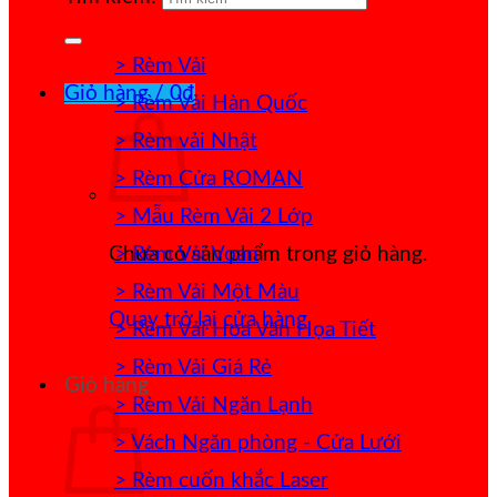
> Rèm Vải
Giỏ hàng /
0
₫
> Rèm Vải Hàn Quốc
> Rèm vải Nhật
> Rèm Cửa ROMAN
> Mẫu Rèm Vải 2 Lớp
> Rèm Vải Voan
Chưa có sản phẩm trong giỏ hàng.
> Rèm Vải Một Màu
Quay trở lại cửa hàng
> Rèm Vải Hoa Văn Họa Tiết
> Rèm Vải Giá Rẻ
Giỏ hàng
> Rèm Vải Ngăn Lạnh
> Vách Ngăn phòng - Cửa Lưới
> Rèm cuốn khắc Laser