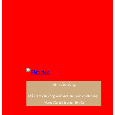
Rèm cầu vồng
Mẫu rèm cầu vồng xuất xứ Hàn Quốc chính hãng -
Mang đến trẻ trung, hiện đại