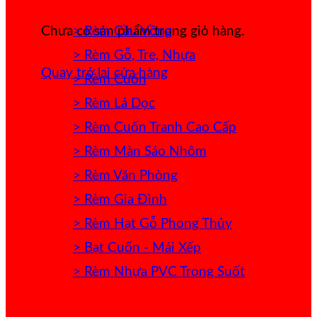
> Rèm Cầu Vồng
Chưa có sản phẩm trong giỏ hàng.
> Rèm Gỗ, Tre, Nhựa
Quay trở lại cửa hàng
> Rèm Cuốn
> Rèm Lá Dọc
> Rèm Cuốn Tranh Cao Cấp
> Rèm Màn Sáo Nhôm
> Rèm Văn Phòng
> Rèm Gia Đình
> Rèm Hạt Gỗ Phong Thủy
> Bạt Cuốn - Mái Xếp
> Rèm Nhựa PVC Trong Suốt