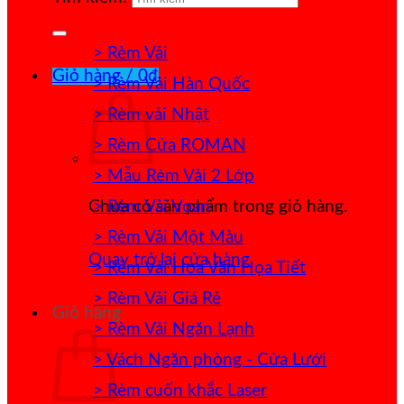
> Rèm Vải
Giỏ hàng /
0
₫
> Rèm Vải Hàn Quốc
> Rèm vải Nhật
> Rèm Cửa ROMAN
> Mẫu Rèm Vải 2 Lớp
> Rèm Vải Voan
Chưa có sản phẩm trong giỏ hàng.
> Rèm Vải Một Màu
Quay trở lại cửa hàng
> Rèm Vải Hoa Văn Họa Tiết
> Rèm Vải Giá Rẻ
Giỏ hàng
> Rèm Vải Ngăn Lạnh
> Vách Ngăn phòng - Cửa Lưới
> Rèm cuốn khắc Laser