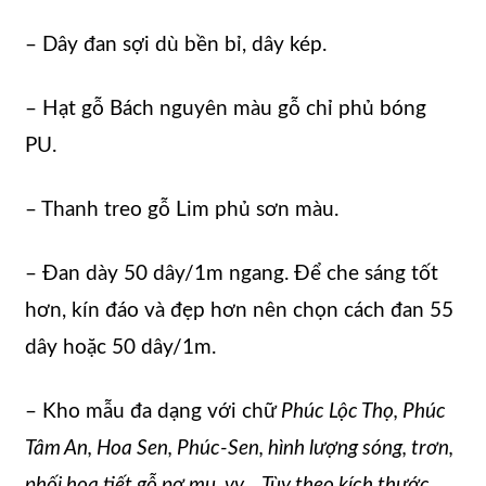
– Dây đan sợi dù bền bỉ, dây kép.
– Hạt gỗ Bách nguyên màu gỗ chỉ phủ bóng
PU.
– Thanh treo gỗ Lim phủ sơn màu.
– Đan dày 50 dây/1m ngang. Để che sáng tốt
hơn, kín đáo và đẹp hơn nên chọn cách đan 55
dây hoặc 50 dây/1m.
– Kho mẫu đa dạng với chữ
Phúc Lộc Thọ, Phúc
Tâm An, Hoa Sen, Phúc-Sen, hình lượng sóng, trơn,
phối họa tiết gỗ pơ mu, vv… Tùy theo kích thước