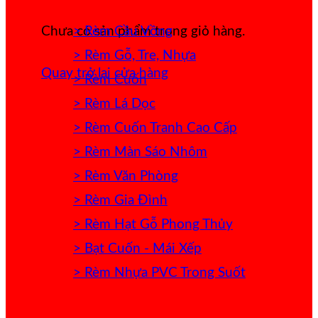
> Rèm Cầu Vồng
Chưa có sản phẩm trong giỏ hàng.
> Rèm Gỗ, Tre, Nhựa
Quay trở lại cửa hàng
> Rèm Cuốn
> Rèm Lá Dọc
> Rèm Cuốn Tranh Cao Cấp
> Rèm Màn Sáo Nhôm
> Rèm Văn Phòng
> Rèm Gia Đình
> Rèm Hạt Gỗ Phong Thủy
> Bạt Cuốn - Mái Xếp
> Rèm Nhựa PVC Trong Suốt