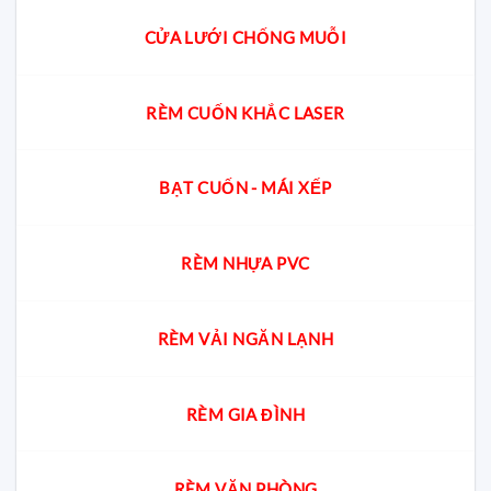
CỬA LƯỚI CHỐNG MUỖI
RÈM CUỐN KHẮC LASER
BẠT CUỐN - MÁI XẾP
RÈM NHỰA PVC
RÈM VẢI NGĂN LẠNH
RÈM GIA ĐÌNH
RÈM VĂN PHÒNG