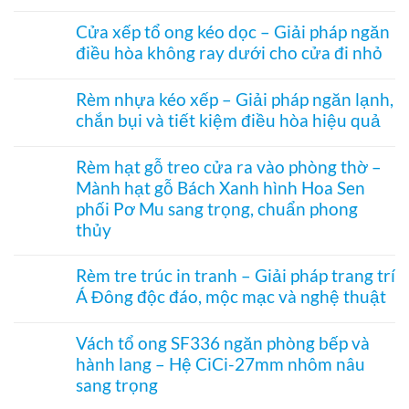
Không
Rèm
có
ngăn
Cửa xếp tổ ong kéo dọc – Giải pháp ngăn
bình
nhiệt
điều hòa không ray dưới cho cửa đi nhỏ
luận
điều
ở
hòa
Không
Rèm
Vessel
có
tổ
Rèm nhựa kéo xếp – Giải pháp ngăn lạnh,
1003
bình
ong
hệ
chắn bụi và tiết kiệm điều hòa hiệu quả
luận
vách
27
ở
kính
Không
hai
Cửa
hệ
có
khung
xếp
Rèm hạt gỗ treo cửa ra vào phòng thờ –
27
bình
mở
tổ
–
Mành hạt gỗ Bách Xanh hình Hoa Sen
luận
2
ong
Giải
ở
bên
kéo
phối Pơ Mu sang trọng, chuẩn phong
pháp
Rèm
dọc
che
thủy
nhựa
–
kính
kéo
Giải
Không
hiện
xếp
pháp
có
đại,
Rèm tre trúc in tranh – Giải pháp trang trí
–
ngăn
bình
riêng
Giải
điều
Á Đông độc đáo, mộc mạc và nghệ thuật
luận
tư
pháp
hòa
ở
cho
ngăn
Không
không
Rèm
văn
lạnh,
có
ray
hạt
Vách tổ ong SF336 ngăn phòng bếp và
phòng
chắn
bình
dưới
gỗ
bụi
hành lang – Hệ CiCi-27mm nhôm nâu
luận
cho
treo
và
ở
cửa
sang trọng
cửa
tiết
Rèm
đi
ra
kiệm
tre
Không