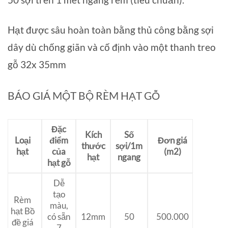
Hạt được sâu hoàn toàn bằng thủ công bằng sợi
dây dù chống giãn và cố định vào một thanh treo
gỗ 32x 35mm
BÁO GIÁ MỘT BỘ RÈM HẠT GỖ
Đặc
Kích
Số
Loại
điểm
Đơn giá
thước
sợi/1m
hạt
của
(m2)
hạt
ngang
hạt gỗ
Dễ
tạo
Rèm
màu,
hạt Bồ
500.000
có sẵn
12mm
50
đề giá
7