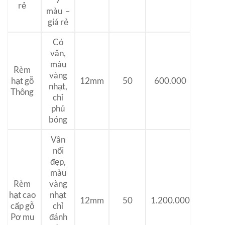
rẻ
màu –
giá rẻ
Có
vân,
màu
Rèm
vàng
hạt gỗ
600.000
12mm
50
nhạt,
Thông
chỉ
phủ
bóng
Vân
nổi
đẹp,
màu
Rèm
vàng
hạt cao
nhạt
1.200.000
12mm
50
cấp gỗ
chỉ
Pơ mu
đánh