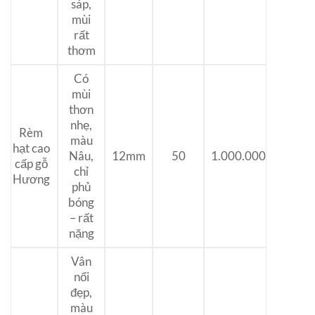
sáp,
mùi
rất
thơm
Có
mùi
thơn
nhẹ,
Rèm
màu
hạt cao
1.000.000
Nâu,
12mm
50
cấp gỗ
chỉ
Hương
phủ
bóng
– rất
nặng
Vân
nổi
đẹp,
màu