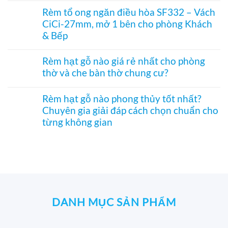
nhỏ
vào
điều
trúc
có
phòng
Rèm tổ ong ngăn điều hòa SF332 – Vách
hòa
in
bình
thờ
hiệu
CiCi-27mm, mở 1 bên cho phòng Khách
tranh
luận
–
quả
–
ở
& Bếp
Mành
Giải
Vách
hạt
pháp
tổ
Không
gỗ
trang
ong
có
Bách
Rèm hạt gỗ nào giá rẻ nhất cho phòng
trí
SF336
bình
Xanh
thờ và che bàn thờ chung cư?
Á
ngăn
luận
hình
Đông
phòng
ở
Hoa
Không
độc
bếp
Rèm
Sen
có
đáo,
và
tổ
Rèm hạt gỗ nào phong thủy tốt nhất?
phối
bình
mộc
hành
ong
Pơ
Chuyên gia giải đáp cách chọn chuẩn cho
luận
mạc
lang
ngăn
Mu
ở
và
từng không gian
–
điều
sang
Rèm
nghệ
Hệ
hòa
trọng,
hạt
Không
thuật
CiCi-
SF332
chuẩn
gỗ
có
27mm
–
phong
nào
bình
nhôm
Vách
thủy
giá
luận
nâu
CiCi-
rẻ
ở
sang
27mm,
nhất
Rèm
trọng
mở
cho
hạt
1
phòng
gỗ
bên
thờ
nào
DANH MỤC SẢN PHẨM
cho
và
phong
phòng
che
thủy
Khách
bàn
tốt
&