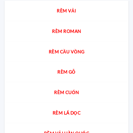
thờ
nhất?
Bếp
chung
Chuyên
RÈM VẢI
cư?
gia
giải
đáp
cách
chọn
RÈM ROMAN
chuẩn
cho
từng
không
RÈM CẦU VỒNG
gian
RÈM GỖ
RÈM CUỐN
RÈM LÁ DỌC