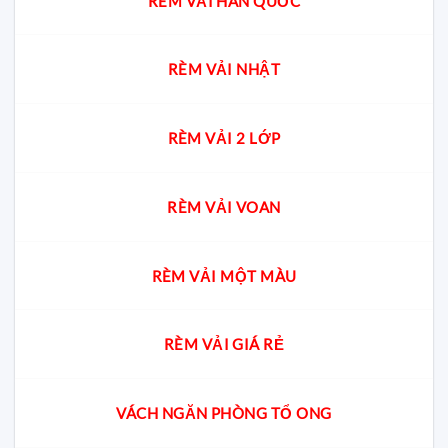
RÈM VẢI HÀN QUỐC
RÈM VẢI NHẬT
RÈM VẢI 2 LỚP
RÈM VẢI VOAN
RÈM VẢI MỘT MÀU
RÈM VẢI GIÁ RẺ
VÁCH NGĂN PHÒNG TỔ ONG