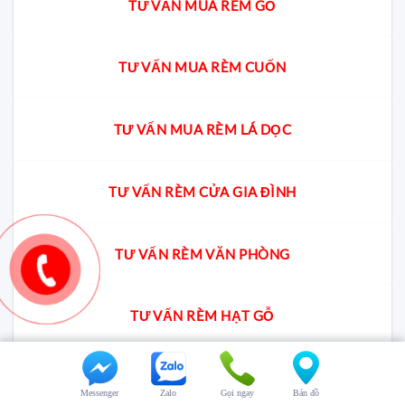
TƯ VẤN MUA RÈM GỖ
TƯ VẤN MUA RÈM CUỐN
TƯ VẤN MUA RÈM LÁ DỌC
TƯ VẤN RÈM CỬA GIA ĐÌNH
TƯ VẤN RÈM VĂN PHÒNG
TƯ VẤN RÈM HẠT GỖ
TƯ VẤN RÈM VÁCH TỔ ONG
Messenger
Zalo
Gọi ngay
Bản đồ