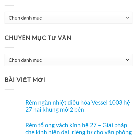
CHUYÊN MỤC TƯ VẤN
Chuyên
Mục
Tư
BÀI VIẾT MỚI
Vấn
Rèm ngăn nhiệt điều hòa Vessel 1003 hệ
27 hai khung mở 2 bên
Không
có
Rèm tổ ong vách kính hệ 27 – Giải pháp
bình
che kính hiện đại, riêng tư cho văn phòng
luận
ở