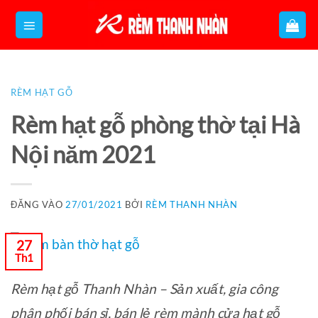
Bỏ
qua
nội
dung
RÈM HẠT GỖ
Rèm hạt gỗ phòng thờ tại Hà
Nội năm 2021
ĐĂNG VÀO
27/01/2021
BỞI
RÈM THANH NHÀN
27
Th1
Rèm hạt gỗ Thanh Nhàn – Sản xuất, gia công
phân phối bán sỉ, bán lẻ rèm mành cửa hạt gỗ