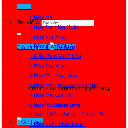
Menu
> Rèm Vải
Tìm kiếm:
> Rèm Vải Hàn Quốc
> Rèm vải Nhật
> Rèm Cửa ROMAN
Giỏ hàng /
0
₫
> Mẫu Rèm Vải 2 Lớp
> Rèm Vải Voan
> Rèm Vải Một Màu
> Rèm Vải Hoa Văn Họa Tiết
Chưa có sản phẩm trong giỏ hàng.
> Rèm Vải Giá Rẻ
> Rèm Vải Ngăn Lạnh
Quay trở lại cửa hàng
> Vách Ngăn phòng - Cửa Lưới
> Rèm cuốn khắc Laser