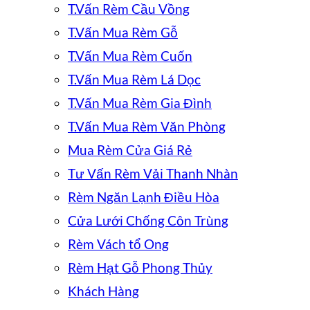
T.Vấn Rèm Cầu Vồng
T.Vấn Mua Rèm Gỗ
T.Vấn Mua Rèm Cuốn
T.Vấn Mua Rèm Lá Dọc
T.Vấn Mua Rèm Gia Đình
T.Vấn Mua Rèm Văn Phòng
Mua Rèm Cửa Giá Rẻ
Tư Vấn Rèm Vải Thanh Nhàn
Rèm Ngăn Lạnh Điều Hòa
Cửa Lưới Chống Côn Trùng
Rèm Vách tổ Ong
Rèm Hạt Gỗ Phong Thủy
Khách Hàng