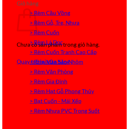
Giỏ hàng
> Rèm Cầu Vồng
> Rèm Gỗ, Tre, Nhựa
> Rèm Cuốn
> Rèm Lá Dọc
Chưa có sản phẩm trong giỏ hàng.
> Rèm Cuốn Tranh Cao Cấp
Quay trở lại cửa hàng
> Rèm Màn Sáo Nhôm
> Rèm Văn Phòng
> Rèm Gia Đình
> Rèm Hạt Gỗ Phong Thủy
> Bạt Cuốn - Mái Xếp
> Rèm Nhựa PVC Trong Suốt