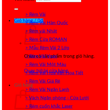
> Rèm Vải
Giỏ hàng /
0
₫
> Rèm Vải Hàn Quốc
> Rèm vải Nhật
> Rèm Cửa ROMAN
> Mẫu Rèm Vải 2 Lớp
> Rèm Vải Voan
Chưa có sản phẩm trong giỏ hàng.
> Rèm Vải Một Màu
Quay trở lại cửa hàng
> Rèm Vải Hoa Văn Họa Tiết
> Rèm Vải Giá Rẻ
Giỏ hàng
> Rèm Vải Ngăn Lạnh
> Vách Ngăn phòng - Cửa Lưới
> Rèm cuốn khắc Laser