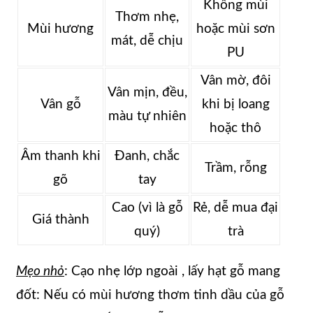
Không mùi
Thơm nhẹ,
Mùi hương
hoặc mùi sơn
mát, dễ chịu
PU
Vân mờ, đôi
Vân mịn, đều,
Vân gỗ
khi bị loang
màu tự nhiên
hoặc thô
Âm thanh khi
Đanh, chắc
Trầm, rỗng
gõ
tay
Cao (vì là gỗ
Rẻ, dễ mua đại
Giá thành
quý)
trà
Mẹo nhỏ
: Cạo nhẹ lớp ngoài , lấy hạt gỗ mang
đốt: Nếu có mùi hương thơm tinh dầu của gỗ