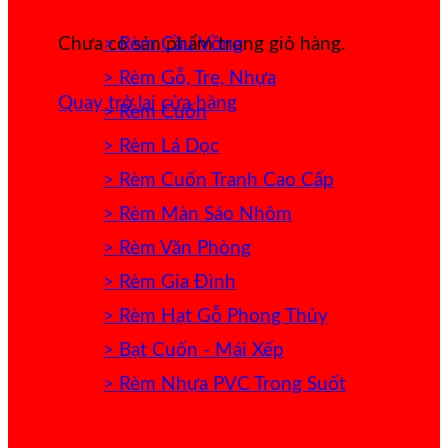
> Rèm Cầu Vồng
Chưa có sản phẩm trong giỏ hàng.
> Rèm Gỗ, Tre, Nhựa
Quay trở lại cửa hàng
> Rèm Cuốn
> Rèm Lá Dọc
> Rèm Cuốn Tranh Cao Cấp
> Rèm Màn Sáo Nhôm
> Rèm Văn Phòng
> Rèm Gia Đình
> Rèm Hạt Gỗ Phong Thủy
> Bạt Cuốn - Mái Xếp
> Rèm Nhựa PVC Trong Suốt