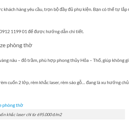
 khách hàng yêu cầu, trọn bộ đầy đủ phụ kiện. Bạn có thể tự lắp 
o 0912 1199 01 để được hướng dẫn chi tiết.
aze phòng thờ
vàng nâu – đỏ trầm, phù hợp phong thủy Hỏa – Thổ, giúp không g
èm cuốn 2 lớp, rèm khắc laser, rèm sáo gỗ… đang là xu hướng ch
ốn khắc laser chỉ từ 695.000 đ/m2