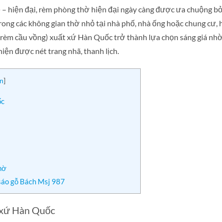
sẽ – hiện đại, rèm phòng thờ hiện đại ngày càng được ưa chuộng bở
rong các không gian thờ nhỏ tại nhà phố, nhà ống hoặc chung cư, 
(rèm cầu vồng) xuất xứ Hàn Quốc trở thành lựa chọn sáng giá nh
ện được nét trang nhã, thanh lịch.
n
]
ốc
hờ
 sáo gỗ Bách Msj 987
t xứ Hàn Quốc