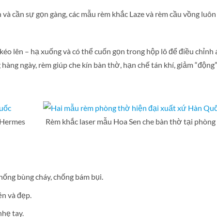
h và cần sự gọn gàng, các mẫu rèm khắc Laze và rèm cầu vồng luô
ễ kéo lên – hạ xuống và có thể cuốn gọn trong hộp lô để điều chỉnh
 hàng ngày, rèm giúp che kín bàn thờ, hạn chế tán khí, giảm “động”
ã Hermes
Rèm khắc laser mẫu Hoa Sen che bàn thờ tại phòng
hống bùng cháy, chống bám bụi.
n và đẹp.
nhẹ tay.