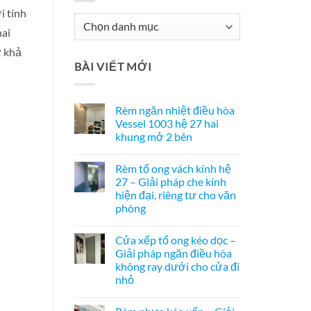
i tính
Chuyên
hai
Mục
ờ khả
Tư
BÀI VIẾT MỚI
Vấn
Rèm ngăn nhiệt điều hòa
Vessel 1003 hệ 27 hai
khung mở 2 bên
Không
có
Rèm tổ ong vách kính hệ
bình
luận
27 – Giải pháp che kính
ở
hiện đại, riêng tư cho văn
Rèm
ngăn
phòng
nhiệt
điều
Không
hòa
có
Cửa xếp tổ ong kéo dọc –
Vessel
bình
1003
luận
Giải pháp ngăn điều hòa
ở
hệ
không ray dưới cho cửa đi
Rèm
27
tổ
hai
nhỏ
ong
khung
vách
Không
mở
kính
có
2