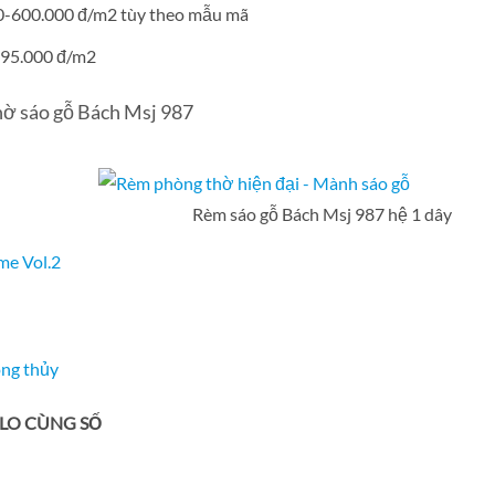
00-600.000 đ/m2 tùy theo mẫu mã
 695.000 đ/m2
hờ sáo gỗ Bách Msj 987
Rèm sáo gỗ Bách Msj 987 hệ 1 dây
me Vol.2
ong thủy
ZALO CÙNG SỐ