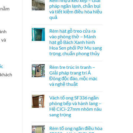
Rèm nhựa kéo xếp – Giải
hệ
bình
bên
27
luận
pháp ngăn lạnh, chắn bụi
n nằm
ở
–
và tiết kiệm điều hòa hiệu
Cửa
Giải
xếp
pháp
quả
tổ
che
ong
Không
kính
kéo
có
hiện
Rèm hạt gỗ treo cửa ra
 ánh
dọc
bình
đại,
–
luận
riêng
vào phòng thờ – Mành
ở
 và
Giải
tư
hạt gỗ Bách Xanh hình
Rèm
pháp
cho
nhựa
ngăn
văn
Hoa Sen phối Pơ Mu sang
kéo
điều
phòng
trọng, chuẩn phong thủy
xếp
hòa
–
không
Không
Giải
ray
có
pháp
dưới
Rèm tre trúc in tranh –
bình
ngăn
cho
luận
Giải pháp trang trí Á
lạnh,
 khách
cửa
ở
chắn
đi
Đông độc đáo, mộc mạc
Rèm
bụi
nhỏ
hạt
và nghệ thuật
và
gỗ
tiết
treo
Không
kiệm
cửa
có
điều
Vách tổ ong SF336 ngăn
ra
bình
hòa
vào
luận
phòng bếp và hành lang –
hiệu
ở
phòng
quả
Hệ CiCi-27mm nhôm nâu
Rèm
thờ
tre
–
sang trọng
trúc
Mành
in
Không
hạt
tranh
có
gỗ
Rèm tổ ong ngăn điều hòa
–
bình
Bách
Giải
luận
Xanh