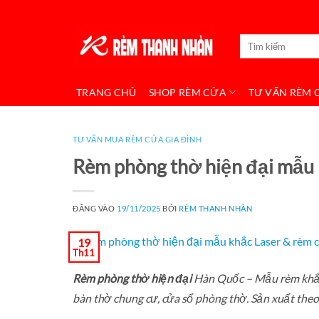
Bỏ
qua
Tìm
nội
kiếm:
dung
TRANG CHỦ
SHOP RÈM CỬA
TƯ VẤN RÈM 
TƯ VẤN MUA RÈM CỬA GIA ĐÌNH
Rèm phòng thờ hiện đại mẫu 
ĐĂNG VÀO
19/11/2025
BỞI
RÈM THANH NHÀN
19
Th11
Rèm phòng thờ hiện đại
Hàn Quốc – Mẫu rèm khắc 
bàn thờ chung cư, cửa sổ phòng thờ. Sản xuất theo