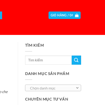
GIỎ HÀNG /
0
₫
TÌM KIẾM
DANH MỤC SẢN PHẨM
Chọn danh mục
p che
CHUYÊN MỤC TƯ VẤN