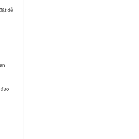
đặt dễ
ian
ủ đạo