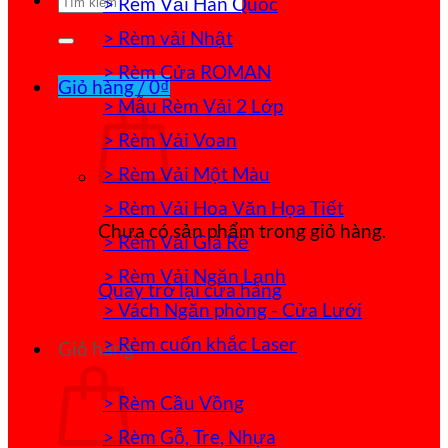
> Rèm Vải Hàn Quốc
kiếm:
> Rèm vải Nhật
> Rèm Cửa ROMAN
Giỏ hàng /
0
₫
> Mẫu Rèm Vải 2 Lớp
> Rèm Vải Voan
> Rèm Vải Một Màu
> Rèm Vải Hoa Văn Họa Tiết
Chưa có sản phẩm trong giỏ hàng.
> Rèm Vải Giá Rẻ
> Rèm Vải Ngăn Lạnh
Quay trở lại cửa hàng
> Vách Ngăn phòng - Cửa Lưới
> Rèm cuốn khắc Laser
Giỏ hàng
> Rèm Cầu Vồng
> Rèm Gỗ, Tre, Nhựa