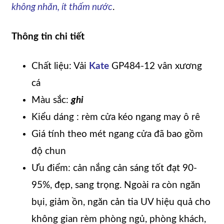
không nhăn, ít thấm nước
.
Thông tin chi ti
ết
Chất liệu: Vải
Kate
GP484-12 vân xương
cá
Màu sắc:
ghi
Kiểu dáng : rèm cửa kéo ngang may ô rê
Giá tính theo mét ngang cửa đã bao gồm
độ chun
Ưu điểm: cản nắng cản sáng tốt đạt 90-
95%, đẹp, sang trọng. Ngoài ra còn ngăn
bụi, giảm ồn, ngăn cản tia UV hiệu quả cho
không gian rèm phòng ngủ, phòng khách,