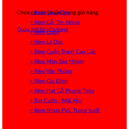
> Rèm Cầu Vồng
Chưa có sản phẩm trong giỏ hàng.
> Rèm Gỗ, Tre, Nhựa
Quay trở lại cửa hàng
> Rèm Cuốn
> Rèm Lá Dọc
> Rèm Cuốn Tranh Cao Cấp
> Rèm Màn Sáo Nhôm
> Rèm Văn Phòng
> Rèm Gia Đình
> Rèm Hạt Gỗ Phong Thủy
> Bạt Cuốn - Mái Xếp
> Rèm Nhựa PVC Trong Suốt