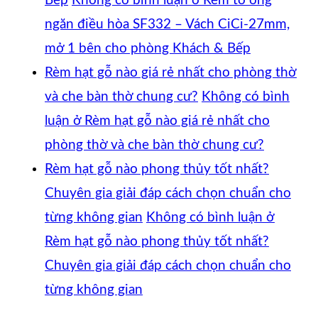
Bếp
Không có bình luận
ở Rèm tổ ong
ngăn điều hòa SF332 – Vách CiCi-27mm,
mở 1 bên cho phòng Khách & Bếp
Rèm hạt gỗ nào giá rẻ nhất cho phòng thờ
và che bàn thờ chung cư?
Không có bình
luận
ở Rèm hạt gỗ nào giá rẻ nhất cho
phòng thờ và che bàn thờ chung cư?
Rèm hạt gỗ nào phong thủy tốt nhất?
Chuyên gia giải đáp cách chọn chuẩn cho
từng không gian
Không có bình luận
ở
Rèm hạt gỗ nào phong thủy tốt nhất?
Chuyên gia giải đáp cách chọn chuẩn cho
từng không gian