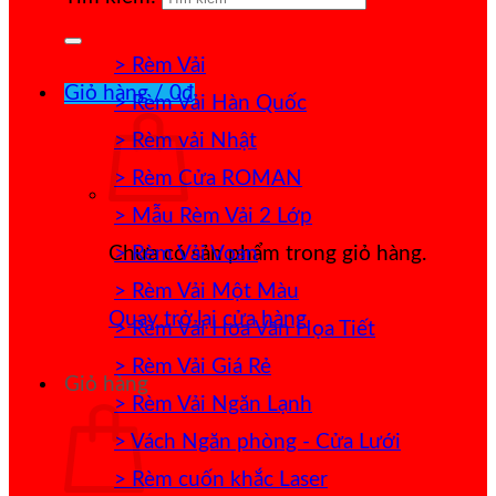
> Rèm Vải
Giỏ hàng /
0
₫
> Rèm Vải Hàn Quốc
> Rèm vải Nhật
> Rèm Cửa ROMAN
> Mẫu Rèm Vải 2 Lớp
> Rèm Vải Voan
Chưa có sản phẩm trong giỏ hàng.
> Rèm Vải Một Màu
Quay trở lại cửa hàng
> Rèm Vải Hoa Văn Họa Tiết
> Rèm Vải Giá Rẻ
Giỏ hàng
> Rèm Vải Ngăn Lạnh
> Vách Ngăn phòng - Cửa Lưới
> Rèm cuốn khắc Laser