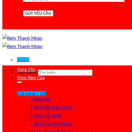
Menu
Trang Chủ
Tìm kiếm:
Shop Rèm Cửa
Giỏ hàng /
0
₫
> Rèm Vải
> Rèm Vải Hàn Quốc
> Rèm vải Nhật
> Rèm Cửa ROMAN