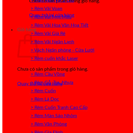
> Mẫu Rèm Vải 2 Lớp
Chưa có sản phẩm trong giỏ hàng.
> Rèm Vải Voan
Quay trở lại cửa hàng
> Rèm Vải Một Màu
> Rèm Vải Hoa Văn Họa Tiết
Giỏ hàng
> Rèm Vải Giá Rẻ
> Rèm Vải Ngăn Lạnh
> Vách Ngăn phòng - Cửa Lưới
> Rèm cuốn khắc Laser
Chưa có sản phẩm trong giỏ hàng.
> Rèm Cầu Vồng
> Rèm Gỗ, Tre, Nhựa
Quay trở lại cửa hàng
> Rèm Cuốn
> Rèm Lá Dọc
> Rèm Cuốn Tranh Cao Cấp
> Rèm Màn Sáo Nhôm
> Rèm Văn Phòng
> Rèm Gia Đình