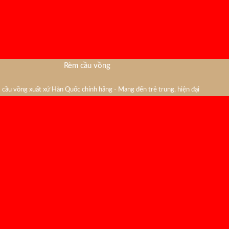
Rèm cầu vồng
cầu vồng xuất xứ Hàn Quốc chính hãng - Mang đến trẻ trung, hiện đại