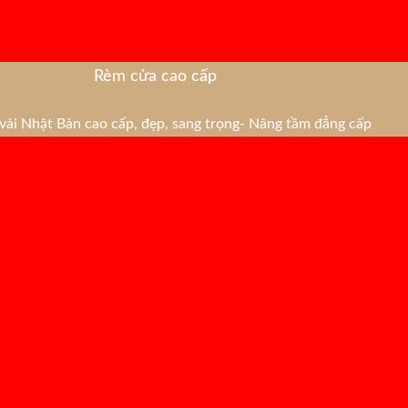
Rèm cửa cao cấp
ải Nhật Bản cao cấp, đẹp, sang trọng- Nâng tầm đẳng cấp