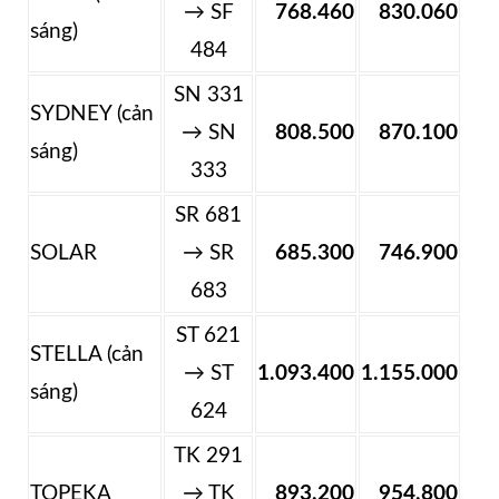
→ SF
768.460
830.060
sáng)
484
SN 331
SYDNEY (cản
→ SN
808.500
870.100
sáng)
333
SR 681
SOLAR
→ SR
685.300
746.900
683
ST 621
STELLA (cản
→ ST
1.093.400
1.155.000
sáng)
624
TK 291
TOPEKA
→ TK
893.200
954.800