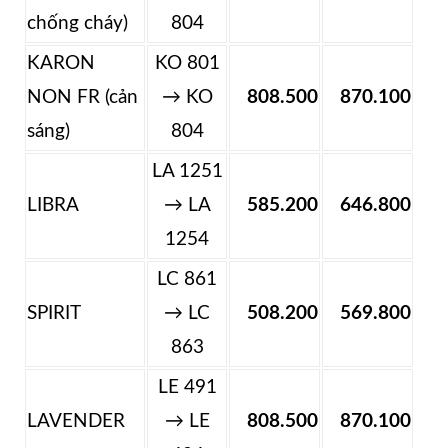
chống cháy)
804
KARON
KO 801
NON FR (cản
→ KO
808.500
870.100
sáng)
804
LA 1251
LIBRA
→ LA
585.200
646.800
1254
LC 861
SPIRIT
→ LC
508.200
569.800
863
LE 491
LAVENDER
→ LE
808.500
870.100