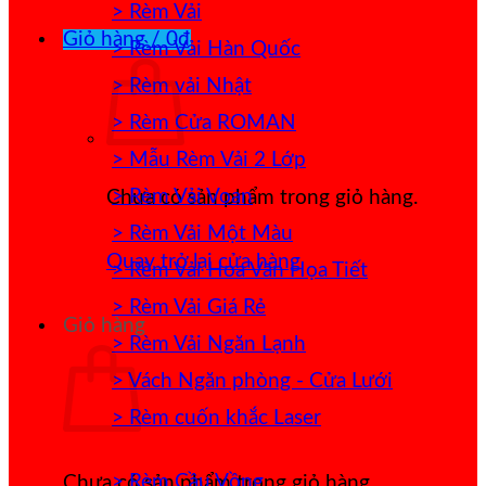
> Rèm Vải
Giỏ hàng /
0
₫
> Rèm Vải Hàn Quốc
> Rèm vải Nhật
> Rèm Cửa ROMAN
> Mẫu Rèm Vải 2 Lớp
> Rèm Vải Voan
Chưa có sản phẩm trong giỏ hàng.
> Rèm Vải Một Màu
Quay trở lại cửa hàng
> Rèm Vải Hoa Văn Họa Tiết
> Rèm Vải Giá Rẻ
Giỏ hàng
> Rèm Vải Ngăn Lạnh
> Vách Ngăn phòng - Cửa Lưới
> Rèm cuốn khắc Laser
> Rèm Cầu Vồng
Chưa có sản phẩm trong giỏ hàng.