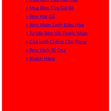
> Mua Rèm Cửa Giá Rẻ
> Rèm Hạt Gỗ
> Rèm Ngăn Lạnh Điều Hòa
> Tư Vấn Rèm Vải Thanh Nhàn
> Cửa Lưới Chống Côn Trùng
> Rèm Vách Tổ Ong
> Khách Hàng