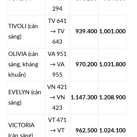
294
TV 641
TIVOLI (cản
→ TV
939.400
1.001.000
sáng)
643
OLIVIA (cản
VA 951
sáng, kháng
→ VA
970.200
1.031.800
khuẩn)
955
VN 421
EVELYN (cản
→ VN
1.147.300
1.208.900
sáng)
423
VT 471
VICTORIA
→ VT
962.500
1.024.100
(cản sáng)