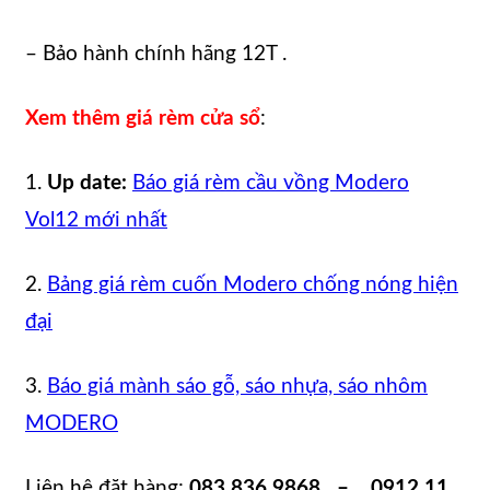
– Bảo hành chính hãng 12T .
Xem thêm giá rèm cửa sổ
:
1.
Up date:
Báo giá rèm cầu vồng Modero
Vol12 mới nhất
2.
Bảng giá rèm cuốn Modero chống nóng hiện
đại
3.
Báo giá mành sáo gỗ, sáo nhựa, sáo nhôm
MODERO
Liên hệ đặt hàng:
083 836 9868 – 0912 11