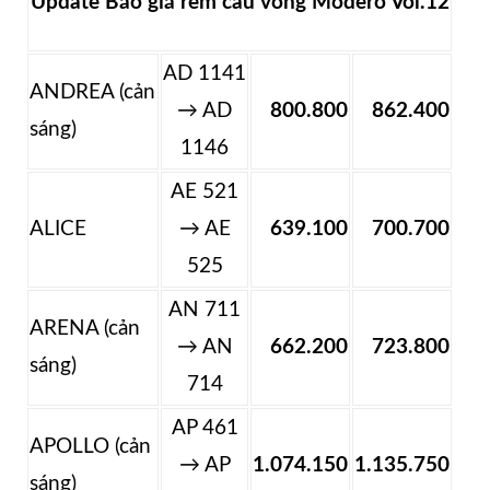
Update Báo giá rèm cầu vồng Modero Vol.12
AD 1141
ANDREA (cản
→ AD
800.800
862.400
sáng)
1146
AE 521
ALICE
→ AE
639.100
700.700
525
AN 711
ARENA (cản
→ AN
662.200
723.800
sáng)
714
AP 461
APOLLO (cản
→ AP
1.074.150
1.135.750
sáng)