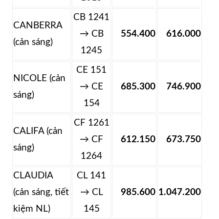
CB 1241
CANBERRA
→ CB
554.400
616.000
(cản sáng)
1245
CE 151
NICOLE (cản
→ CE
685.300
746.900
sáng)
154
CF 1261
CALIFA (cản
→ CF
612.150
673.750
sáng)
1264
CLAUDIA
CL 141
(cản sáng, tiết
→ CL
985.600
1.047.200
kiệm NL)
145