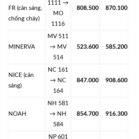
1111 →
FR (cản sáng,
808.500
870.100
MO
chống cháy)
1116
MV 511
MINERVA
→ MV
523.600
585.200
514
NC 161
NICE (cản
→ NC
847.000
908.600
sáng)
164
NH 581
NOAH
→ NH
854.700
916.300
584
NP 601