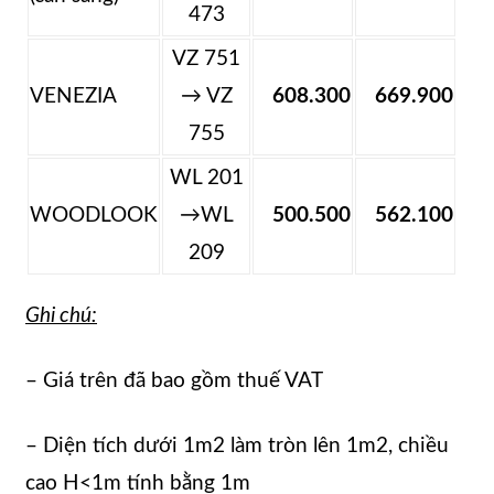
473
VZ 751
VENEZIA
→ VZ
608.300
669.900
755
WL 201
WOODLOOK
→WL
500.500
562.100
209
Ghi chú:
– Giá trên đã bao gồm thuế VAT
– Diện tích dưới 1m2 làm tròn lên 1m2, chiều
cao H<1m tính bằng 1m