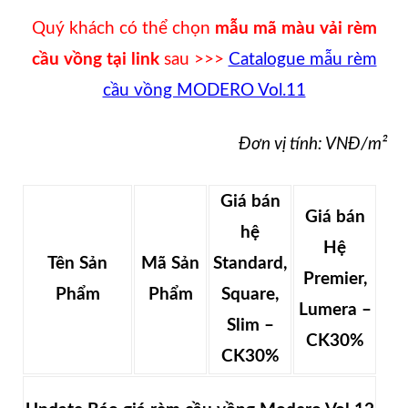
Quý khách có thể chọn
mẫu mã màu vải rèm
cầu vồng tại link
sau >>>
Catalogue mẫu rèm
cầu vồng MODERO Vol.11
Đơn vị tính: VNĐ/m²
Giá bán
Giá bán
hệ
Hệ
Tên Sản
Mã Sản
Standard,
Premier,
Phẩm
Phẩm
Square,
Lumera –
Slim –
CK30%
CK30%