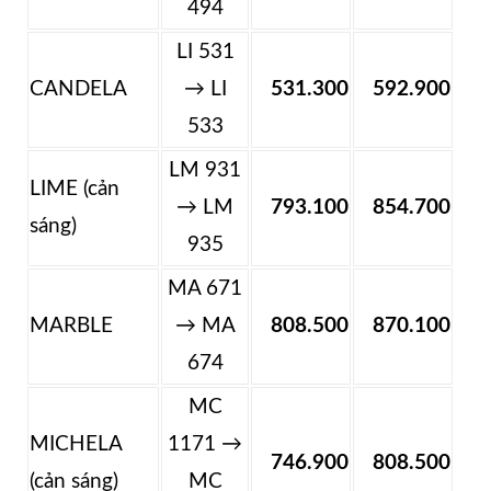
494
LI 531
CANDELA
→ LI
531.300
592.900
533
LM 931
LIME (cản
→ LM
793.100
854.700
sáng)
935
MA 671
MARBLE
→ MA
808.500
870.100
674
MC
MICHELA
1171 →
746.900
808.500
(cản sáng)
MC