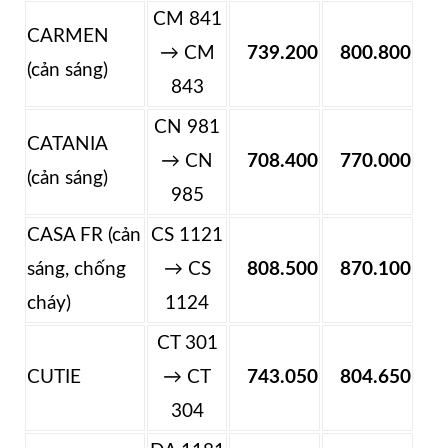
CM 841
CARMEN
→ CM
739.200
800.800
(cản sáng)
843
CN 981
CATANIA
→ CN
708.400
770.000
(cản sáng)
985
CASA FR (cản
CS 1121
sáng, chống
→ CS
808.500
870.100
cháy)
1124
CT 301
CUTIE
→ CT
743.050
804.650
304