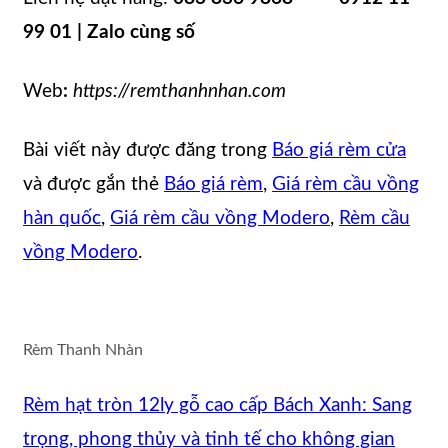
99 01 | Zalo cùng số
Web
:
https://remthanhnhan.com
Bài viết này được đăng trong
Báo giá rèm cửa
và được gắn thẻ
Báo giá rèm
,
Giá rèm cầu vồng
hàn quốc
,
Giá rèm cầu vồng Modero
,
Rèm cầu
vồng Modero
.
Rèm Thanh Nhàn
Rèm hạt tròn 12ly gỗ cao cấp Bách Xanh: Sang
trọng, phong thủy và tinh tế cho không gian