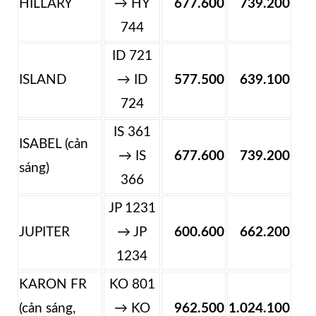
HILLARY
→ HY
677.600
739.200
744
ID 721
ISLAND
→ ID
577.500
639.100
724
IS 361
ISABEL (cản
→ IS
677.600
739.200
sáng)
366
JP 1231
JUPITER
→ JP
600.600
662.200
1234
KARON FR
KO 801
(cản sáng,
→ KO
962.500
1.024.100