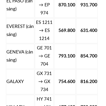
EL PASO (cản
→ EP
870.100
931.700
sáng)
974
ES 1211
EVEREST (cản
→ ES
569.800
631.400
sáng)
1214
GE 701
GENEVA (cản
→ GE
793.100
854.700
sáng)
704
GX 731
GALAXY
→ GX
754.600
816.200
734
HY 741