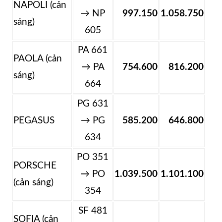
NAPOLI (cản
→ NP
997.150
1.058.750
sáng)
605
PA 661
PAOLA (cản
→ PA
754.600
816.200
sáng)
664
PG 631
PEGASUS
→ PG
585.200
646.800
634
PO 351
PORSCHE
→ PO
1.039.500
1.101.100
(cản sáng)
354
SF 481
SOFIA (cản