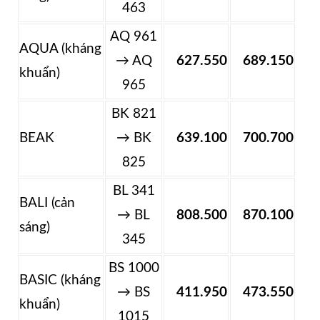
463
AQ 961
AQUA (kháng
→ AQ
627.550
689.150
khuẩn)
965
BK 821
BEAK
→ BK
639.100
700.700
825
BL 341
BALI (cản
→ BL
808.500
870.100
sáng)
345
BS 1000
BASIC (kháng
→ BS
411.950
473.550
khuẩn)
1015