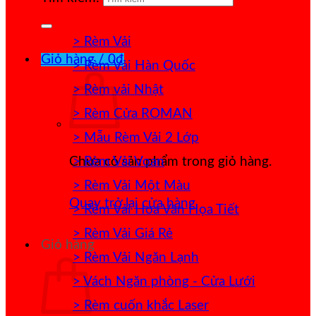
> Rèm Vải
Giỏ hàng /
0
₫
> Rèm Vải Hàn Quốc
> Rèm vải Nhật
> Rèm Cửa ROMAN
> Mẫu Rèm Vải 2 Lớp
> Rèm Vải Voan
Chưa có sản phẩm trong giỏ hàng.
> Rèm Vải Một Màu
Quay trở lại cửa hàng
> Rèm Vải Hoa Văn Họa Tiết
> Rèm Vải Giá Rẻ
Giỏ hàng
> Rèm Vải Ngăn Lạnh
> Vách Ngăn phòng - Cửa Lưới
> Rèm cuốn khắc Laser