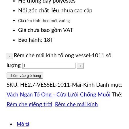
Hệ thống dây polyestes
Nối góc chất liệu nhựa cao cấp
Giá rèm tính theo mét vuông
Giá chưa bao gồm VAT
Bảo hành: 18T
Rèm che mái kính tổ ong vessel-1011 số
lượng
Thêm vào giỏ hàng
SKU:
HE2.7-VESSEL-1011-Mai-Kinh
Danh mục:
Vách Ngăn Tổ Ong - Cửa Lưới Chống Muỗi
Thẻ:
Rèm che giếng trời
,
Rèm che mái kính
Mô tả