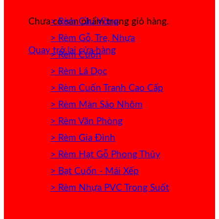
> Rèm Cầu Vồng
Chưa có sản phẩm trong giỏ hàng.
> Rèm Gỗ, Tre, Nhựa
Quay trở lại cửa hàng
> Rèm Cuốn
> Rèm Lá Dọc
> Rèm Cuốn Tranh Cao Cấp
> Rèm Màn Sáo Nhôm
> Rèm Văn Phòng
> Rèm Gia Đình
> Rèm Hạt Gỗ Phong Thủy
> Bạt Cuốn - Mái Xếp
> Rèm Nhựa PVC Trong Suốt