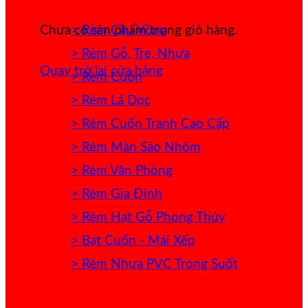
> Rèm Cầu Vồng
Chưa có sản phẩm trong giỏ hàng.
> Rèm Gỗ, Tre, Nhựa
Quay trở lại cửa hàng
> Rèm Cuốn
> Rèm Lá Dọc
> Rèm Cuốn Tranh Cao Cấp
> Rèm Màn Sáo Nhôm
> Rèm Văn Phòng
> Rèm Gia Đình
> Rèm Hạt Gỗ Phong Thủy
> Bạt Cuốn - Mái Xếp
> Rèm Nhựa PVC Trong Suốt