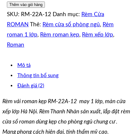
Thêm vào giỏ hàng
SKU:
RM-22A-12
Danh mục:
Rèm Cửa
ROMAN
Thẻ:
Rèm cửa sổ phòng ngủ
,
Rèm
roman 1 lớp
,
Rèm roman kẹp
,
Rèm xếp lớp
,
Roman
Mô tả
Thông tin bổ sung
Đánh giá (2)
Rèm vải roman kẹp RM-22A-12 may 1 lớp, màn cửa
xếp lớp Hà Nội
. Rèm Thanh Nhàn sản xuất, lắp đặt rèm
cửa sổ roman dùng kẹp cho phòng ngủ chung cư .
Mang phong cách hiện đại, tính thẩm mỹ cao.