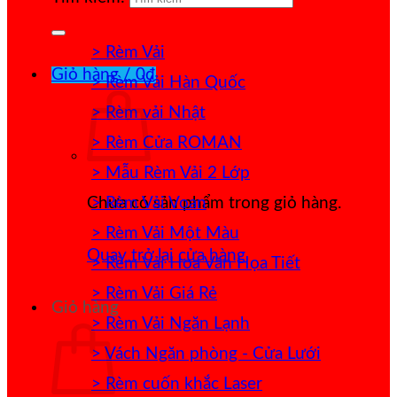
> Rèm Vải
Giỏ hàng /
0
₫
> Rèm Vải Hàn Quốc
> Rèm vải Nhật
> Rèm Cửa ROMAN
> Mẫu Rèm Vải 2 Lớp
> Rèm Vải Voan
Chưa có sản phẩm trong giỏ hàng.
> Rèm Vải Một Màu
Quay trở lại cửa hàng
> Rèm Vải Hoa Văn Họa Tiết
> Rèm Vải Giá Rẻ
Giỏ hàng
> Rèm Vải Ngăn Lạnh
> Vách Ngăn phòng - Cửa Lưới
> Rèm cuốn khắc Laser