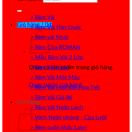
> Rèm Vải
Giỏ hàng /
0
₫
> Rèm Vải Hàn Quốc
> Rèm vải Nhật
> Rèm Cửa ROMAN
> Mẫu Rèm Vải 2 Lớp
> Rèm Vải Voan
Chưa có sản phẩm trong giỏ hàng.
> Rèm Vải Một Màu
Quay trở lại cửa hàng
> Rèm Vải Hoa Văn Họa Tiết
> Rèm Vải Giá Rẻ
Giỏ hàng
> Rèm Vải Ngăn Lạnh
> Vách Ngăn phòng - Cửa Lưới
> Rèm cuốn khắc Laser