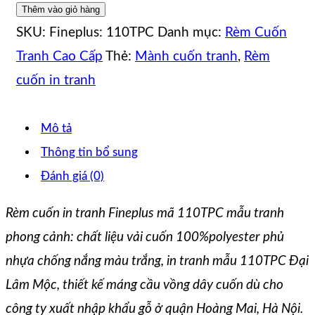
Thêm vào giỏ hàng
SKU:
Fineplus: 110TPC
Danh mục:
Rèm Cuốn
Tranh Cao Cấp
Thẻ:
Mành cuốn tranh
,
Rèm
cuốn in tranh
Mô tả
Thông tin bổ sung
Đánh giá (0)
Rèm cuốn in tranh Fineplus mã 110TPC mẫu tranh
phong cảnh:
chất liệu vải cuốn 100%polyester phủ
nhựa chống nắng màu trắng, in tranh mẫu 110TPC Đại
Lâm Mộc, thiết kế máng cầu vồng dây cuốn dù cho
công ty xuất nhập khẩu gỗ ở quận Hoàng Mai, Hà Nội.