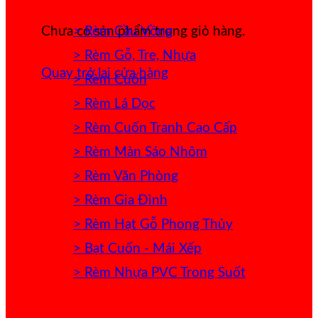
> Rèm Cầu Vồng
Chưa có sản phẩm trong giỏ hàng.
> Rèm Gỗ, Tre, Nhựa
Quay trở lại cửa hàng
> Rèm Cuốn
> Rèm Lá Dọc
> Rèm Cuốn Tranh Cao Cấp
> Rèm Màn Sáo Nhôm
> Rèm Văn Phòng
> Rèm Gia Đình
> Rèm Hạt Gỗ Phong Thủy
> Bạt Cuốn - Mái Xếp
> Rèm Nhựa PVC Trong Suốt