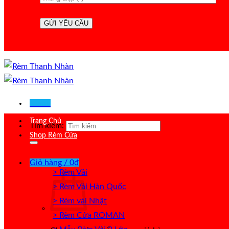
Menu
Trang Chủ
Tìm kiếm:
Shop Rèm Cửa
Giỏ hàng /
0
₫
> Rèm Vải
> Rèm Vải Hàn Quốc
> Rèm vải Nhật
> Rèm Cửa ROMAN