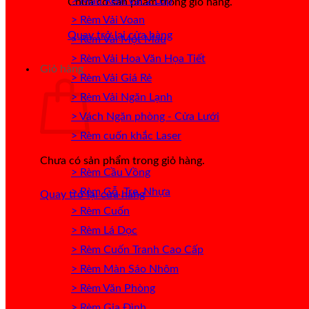
> Mẫu Rèm Vải 2 Lớp
Chưa có sản phẩm trong giỏ hàng.
> Rèm Vải Voan
Quay trở lại cửa hàng
> Rèm Vải Một Màu
> Rèm Vải Hoa Văn Họa Tiết
Giỏ hàng
> Rèm Vải Giá Rẻ
> Rèm Vải Ngăn Lạnh
> Vách Ngăn phòng - Cửa Lưới
> Rèm cuốn khắc Laser
Chưa có sản phẩm trong giỏ hàng.
> Rèm Cầu Vồng
> Rèm Gỗ, Tre, Nhựa
Quay trở lại cửa hàng
> Rèm Cuốn
> Rèm Lá Dọc
> Rèm Cuốn Tranh Cao Cấp
> Rèm Màn Sáo Nhôm
> Rèm Văn Phòng
> Rèm Gia Đình