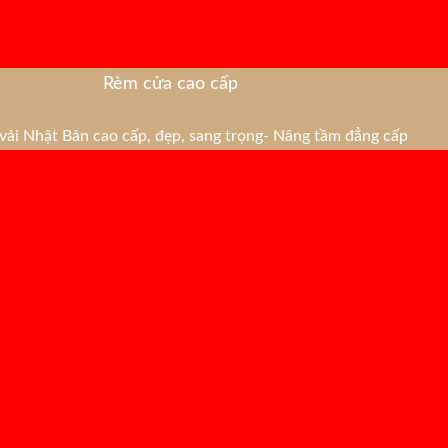
Rèm cửa cao cấp
ải Nhật Bản cao cấp, đẹp, sang trọng- Nâng tầm đẳng cấp