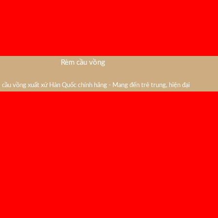
Rèm cầu vồng
cầu vồng xuất xứ Hàn Quốc chính hãng - Mang đến trẻ trung, hiện đại