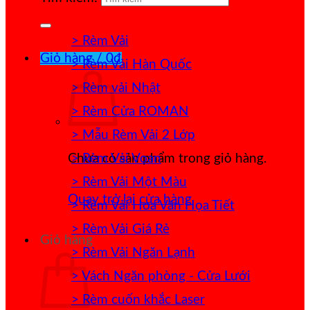
> Rèm Vải
Giỏ hàng /
0
₫
> Rèm Vải Hàn Quốc
> Rèm vải Nhật
> Rèm Cửa ROMAN
> Mẫu Rèm Vải 2 Lớp
> Rèm Vải Voan
Chưa có sản phẩm trong giỏ hàng.
> Rèm Vải Một Màu
Quay trở lại cửa hàng
> Rèm Vải Hoa Văn Họa Tiết
> Rèm Vải Giá Rẻ
Giỏ hàng
> Rèm Vải Ngăn Lạnh
> Vách Ngăn phòng - Cửa Lưới
> Rèm cuốn khắc Laser