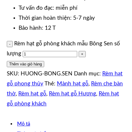
Tư vấn đo đạc: miễn phí
Thời gian hoàn thiện: 5-7 ngày
Bảo hành: 12 T
Rèm hạt gỗ phòng khách mẫu Bông Sen số
lượng
Thêm vào giỏ hàng
SKU:
HUONG-BONG.SEN
Danh mục:
Rèm hạt
gỗ phong thủy
Thẻ:
Mành hạt gỗ
,
Rèm che bàn
thờ
,
Rèm hạt gỗ
,
Rèm hạt gỗ Hương
,
Rèm hạt
gỗ phòng khách
Mô tả