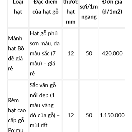
Loại
Đặc điểm
thước
Đơn giá
sợi/1m
hạt
của hạt gỗ
hạt
(đ/1m2)
ngang
mm
Hạt gỗ phủ
Mành
sơn màu, đa
hạt Bồ
màu sắc (7
12
50
420.000
đề giá
màu) – giá
rẻ
rẻ
Sắc vân gỗ
nổi đẹp (1
Rèm
màu vàng
hạt cao
đỏ của gỗ) –
12
50
1.150.000
cấp gỗ
mùi rất
Pơ mu