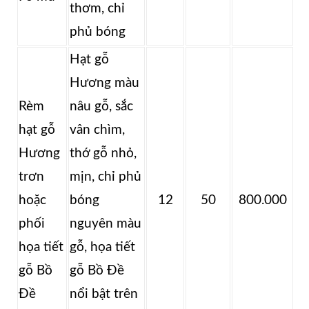
thơm, chỉ
phủ bóng
Hạt gỗ
Hương màu
Rèm
nâu gỗ, sắc
hạt gỗ
vân chìm,
Hương
thớ gỗ nhỏ,
trơn
mịn, chỉ phủ
hoặc
bóng
12
50
800.000
phối
nguyên màu
họa tiết
gỗ, họa tiết
gỗ Bồ
gỗ Bồ Đề
Đề
nổi bật trên