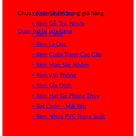
> Rèm Cầu Vồng
Chưa có sản phẩm trong giỏ hàng.
> Rèm Gỗ, Tre, Nhựa
Quay trở lại cửa hàng
> Rèm Cuốn
> Rèm Lá Dọc
> Rèm Cuốn Tranh Cao Cấp
> Rèm Màn Sáo Nhôm
> Rèm Văn Phòng
> Rèm Gia Đình
> Rèm Hạt Gỗ Phong Thủy
> Bạt Cuốn - Mái Xếp
> Rèm Nhựa PVC Trong Suốt