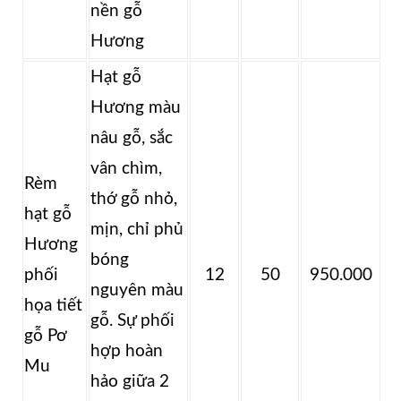
nền gỗ
Hương
Hạt gỗ
Hương màu
nâu gỗ, sắc
vân chìm,
Rèm
thớ gỗ nhỏ,
hạt gỗ
mịn, chỉ phủ
Hương
bóng
phối
12
50
950.000
nguyên màu
họa tiết
gỗ. Sự phối
gỗ Pơ
hợp hoàn
Mu
hảo giữa 2