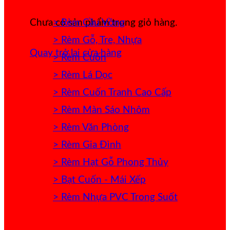
> Rèm Cầu Vồng
Chưa có sản phẩm trong giỏ hàng.
> Rèm Gỗ, Tre, Nhựa
Quay trở lại cửa hàng
> Rèm Cuốn
> Rèm Lá Dọc
> Rèm Cuốn Tranh Cao Cấp
> Rèm Màn Sáo Nhôm
> Rèm Văn Phòng
> Rèm Gia Đình
> Rèm Hạt Gỗ Phong Thủy
> Bạt Cuốn - Mái Xếp
> Rèm Nhựa PVC Trong Suốt