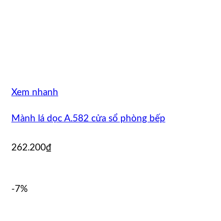
Xem nhanh
Mành lá dọc A.582 cửa sổ phòng bếp
262.200
₫
-7%