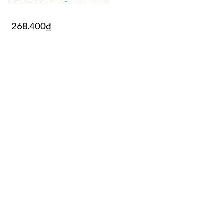
268.400
₫