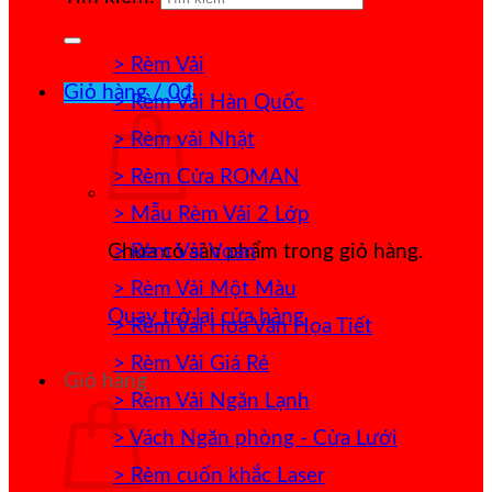
> Rèm Vải
Giỏ hàng /
0
₫
> Rèm Vải Hàn Quốc
> Rèm vải Nhật
> Rèm Cửa ROMAN
> Mẫu Rèm Vải 2 Lớp
> Rèm Vải Voan
Chưa có sản phẩm trong giỏ hàng.
> Rèm Vải Một Màu
Quay trở lại cửa hàng
> Rèm Vải Hoa Văn Họa Tiết
> Rèm Vải Giá Rẻ
Giỏ hàng
> Rèm Vải Ngăn Lạnh
> Vách Ngăn phòng - Cửa Lưới
> Rèm cuốn khắc Laser