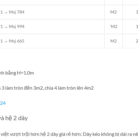
81 → Msj 784
M2
1
91 → Msj 994
`M2
1
61 → Msj 665
M2
2
ính bằng H=1.0m
a 3 làm tròn đến 3m2, chia 4 làm tròn lên 4m2
024
và hệ 2 dây
việt vượt trội hơn hệ 2 dây giá rẻ hơn: Dây kéo không bị dài ra 