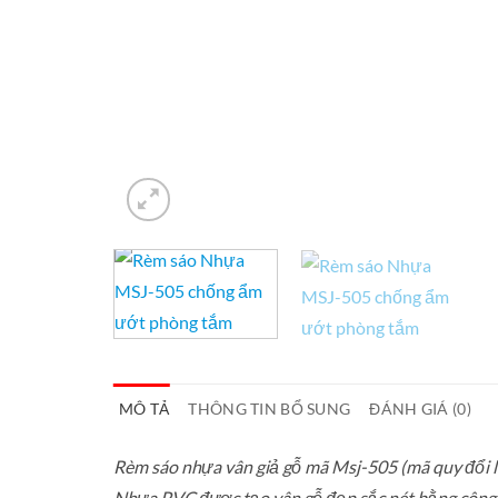
MÔ TẢ
THÔNG TIN BỔ SUNG
ĐÁNH GIÁ (0)
Rèm sáo nhựa vân giả gỗ mã Msj-505 (mã quy đổi là
Nhựa PVC được tạo vân gỗ đẹp sắc nét bằng công 