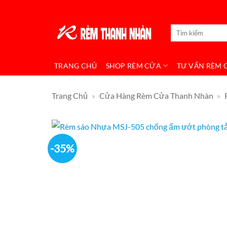
Bỏ
qua
Tìm
nội
kiếm:
dung
TRANG CHỦ
SHOP RÈM CỬA
TƯ VẤN RÈM 
Trang Chủ
»
Cửa Hàng Rèm Cửa Thanh Nhàn
»
-35%