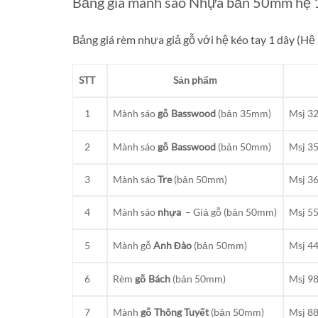
Bảng giá mành sáo Nhựa bản 50mm hệ 
Bảng giá rèm nhựa giả gỗ với hệ kéo tay 1 dây (
STT
Sản phẩm
1
Mành sáo
gỗ Basswood
(bản 35mm)
Msj 3
2
Mành sáo
gỗ Basswood
(bản 50mm)
Msj 3
3
Mành sáo
Tre
(bản 50mm)
Msj 3
4
Mành sáo
nhựa
– Giả gỗ (bản 50mm)
Msj 5
5
Mành gỗ
Anh Đào
(bản 50mm)
Msj 4
6
Rèm
gỗ Bách
(bản 50mm)
Msj 9
7
Mành
gỗ Thông Tuyết
(bản 50mm)
Msj 8