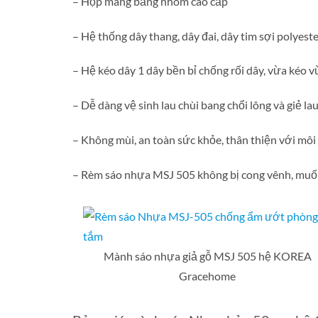
– Hộp máng bằng nhôm cao cấp
– Hệ thống dây thang, dây đai, dây tim sợi polyest
– Hệ kéo dây 1 dây bền bỉ chống rối dây, vừa kéo v
– Dễ dàng vệ sinh lau chùi bang chổi lông và giẻ lau
– Không mùi, an toàn sức khỏe, thân thiện với môi
– Rèm sáo nhựa MSJ 505 không bị cong vênh, muối
Mành sáo nhựa giả gỗ MSJ 505 hệ KOREA
Gracehome