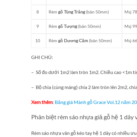
8
Rèm
gỗ
Tùng Trắng
(bản 50mm)
Msj 7
9
Rèm
gỗ Tượng
(bản 50mm)
Msj 9
10
Rèm
gỗ Dương Cầm
(bản 50mm)
Msj 6
GHI CHÚ:
– Số đo dưới 1m2 làm tròn 1m2. Chiều cao <1m t
– Bộ chia (cùng máng) chia 2 làm tròn lên 2m2, chi
Xem thêm
:
Bảng giá Mành gỗ Grace Vol.12 năm 2
Phân biệt rèm sáo nhựa giả gỗ hệ 1 dây 
Rèm sáo nhựa vân gỗ kéo tay hệ 1 dây có nhiều ưu 