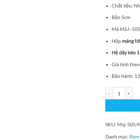
Chất liệu: 
Bản 5cm
Mã MSJ–505
Hộp
máng N
Hệ dây kéo 1
Giá tính the
Bảo hành: 1
Rèm sáo Nhựa Msj
SKU:
Msj-505/
Danh mục:
Rèm 