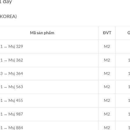
1 dây
Hệ KOREA)
Mã sản phẩm
ĐVT
G
21 → Msj 329
M2
51 → Msj 362
M2
1
63 → Msj 364
M2
1
51 → Msj 563
M2
1
41 → Msj 455
M2
1
81 → Msj 987
M2
1
81 → Msj 884
M2
1