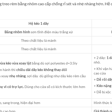
g treo rèm bằng nhôm cao cấp chống rỉ sét và nhẹ nhàng hơn. Hệ 
Hệ kéo 1 dây
Bằng nhôm hình
sơn tĩnh điện màu trắng xứ
Theo chất liệu lá mành
Theo chất liệu lá mành
+ 2 dây:
1 d
nhỏ.
vừa kéo vừa xoay
lật
bằng dù sợi polyestes d=3.5ly
+ Khi vận 
ận hành thì
chiều dài dây kéo không thay đổi
cao cửa
à xoay
nhẹ nhàng
, sợi dây dù giống như dây kéo rèm cầu
+
Dễ rối dâ
+
Kéo nặng
ẹ vì có trợ lực.
Dùng cho cửa sổ có kích thước lớn hơn
+ Dễ bị xộc
, sang trong, hiện đại hơn
Hình thức 
nh cao hơn
Giá thành 