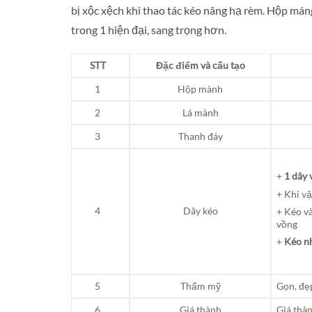
bị xộc xệch khi thao tác kéo nâng hạ rèm. Hộp mán
trong 1 hiện đại, sang trọng hơn.
STT
Đặc điểm và cấu tạo
1
Hộp mành
2
Lá mành
3
Thanh đáy
+
1 dây 
+ Khi v
4
Dây kéo
+ Kéo v
vồng
+
Kéo nh
5
Thẩm mỹ
Gọn, đẹp
6
Giá thành
Giá thà