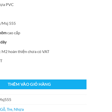
Nhựa PVC
/Msj 555
hôm
cao cấp
 dây
o: M2 hoàn thiện chưa có VAT
2T
-505 chống nước phòng tắm: Hệ 1 dây số lượng
THÊM VÀO GIỎ HÀNG
Msj555
Gỗ, Tre, Nhựa