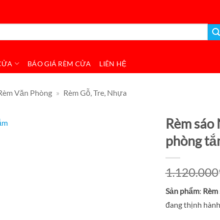
CỬA
BÁO GIÁ RÈM CỬA
LIÊN HỆ
Rèm Văn Phòng
»
Rèm Gỗ, Tre, Nhựa
Rèm sáo 
phòng tắ
1.120.000
Sản phẩm
:
Rèm 
đang thịnh hành 