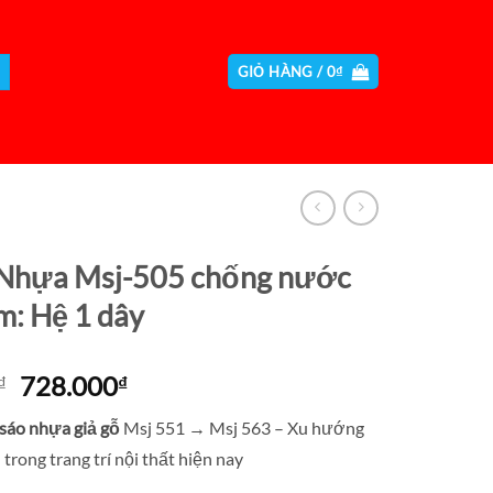
GIỎ HÀNG /
0
₫
Nhựa Msj-505 chống nước
m: Hệ 1 dây
Giá
Giá
728.000
₫
₫
gốc
hiện
sáo nhựa giả gỗ
Msj 551 → Msj 563 – Xu hướng
là:
tại
trong trang trí nội thất hiện nay
1.120.000₫.
là:
728.000₫.