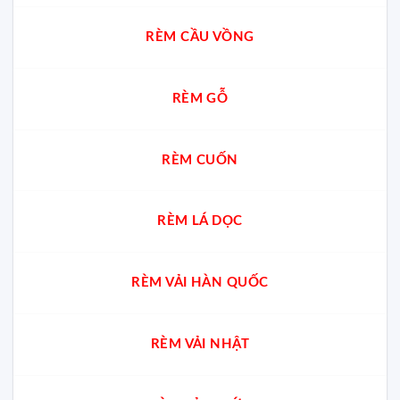
RÈM CẦU VỒNG
RÈM GỖ
RÈM CUỐN
RÈM LÁ DỌC
RÈM VẢI HÀN QUỐC
RÈM VẢI NHẬT