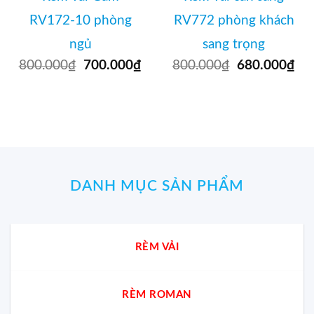
RV172-10 phòng
RV772 phòng khách
ngủ
sang trọng
800.000
₫
Giá
700.000
₫
Giá
800.000
₫
Giá
680.000
₫
Gi
gốc
hiện
gốc
hi
là:
tại
là:
tại
800.000₫.
là:
800.000₫.
là:
700.000₫.
68
DANH MỤC SẢN PHẨM
RÈM VẢI
RÈM ROMAN