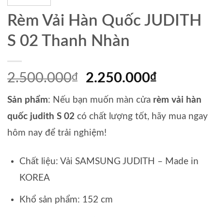
Rèm Vải Hàn Quốc JUDITH
S 02 Thanh Nhàn
2.500.000
Giá
2.250.000
Giá
₫
₫
gốc
hiện
Sản phẩm
: Nếu bạn muốn màn cửa
rèm vải hàn
là:
tại
2.500.000₫.
là:
quốc judith S 02
có chất lượng tốt, hãy mua ngay
2.250.00
hôm nay để trải nghiệm!
Chất liệu: Vải SAMSUNG JUDITH – Made in
KOREA
Khổ sản phẩm: 152 cm