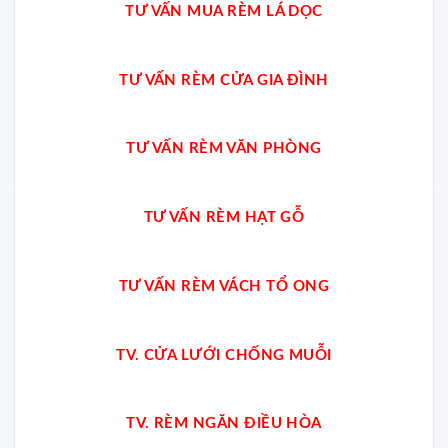
TƯ VẤN MUA RÈM LÁ DỌC
TƯ VẤN RÈM CỬA GIA ĐÌNH
TƯ VẤN RÈM VĂN PHÒNG
TƯ VẤN RÈM HẠT GỖ
TƯ VẤN RÈM VÁCH TỔ ONG
TV. CỬA LƯỚI CHỐNG MUỖI
TV. RÈM NGĂN ĐIỀU HÒA