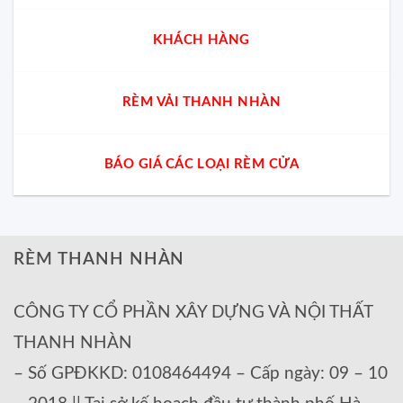
KHÁCH HÀNG
RÈM VẢI THANH NHÀN
BÁO GIÁ CÁC LOẠI RÈM CỬA
RÈM THANH NHÀN
CÔNG TY CỔ PHẦN XÂY DỰNG VÀ NỘI THẤT
THANH NHÀN
– Số GPĐKKD: 0108464494 – Cấp ngày: 09 – 10