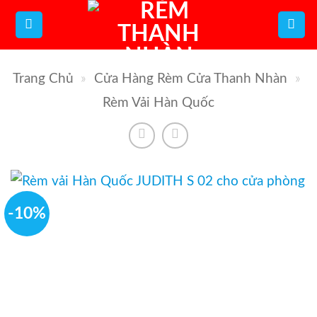
Bỏ
qua
nội
Trang Chủ
»
Cửa Hàng Rèm Cửa Thanh Nhàn
»
dung
Rèm Vải Hàn Quốc
-10%