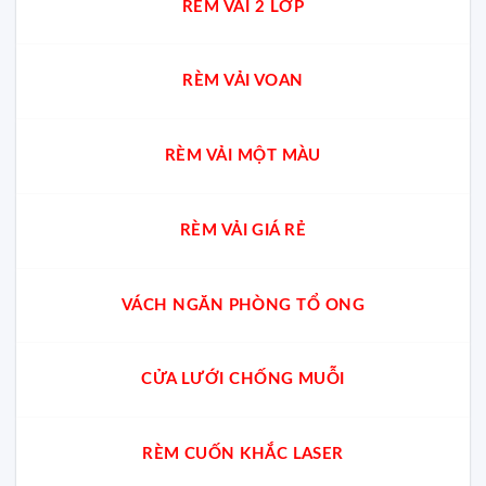
RÈM VẢI 2 LỚP
RÈM VẢI VOAN
RÈM VẢI MỘT MÀU
RÈM VẢI GIÁ RẺ
VÁCH NGĂN PHÒNG TỔ ONG
CỬA LƯỚI CHỐNG MUỖI
RÈM CUỐN KHẮC LASER