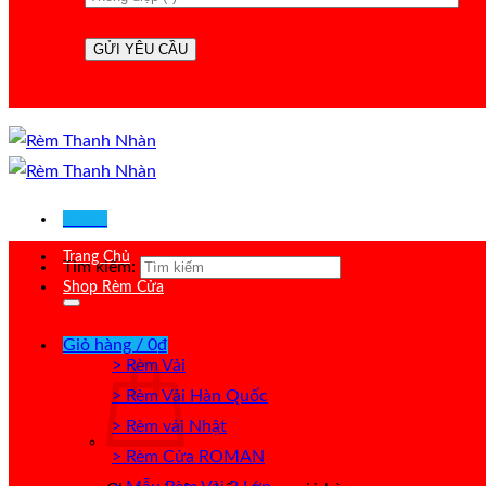
Menu
Trang Chủ
Tìm kiếm:
Shop Rèm Cửa
Giỏ hàng /
0
₫
> Rèm Vải
> Rèm Vải Hàn Quốc
> Rèm vải Nhật
> Rèm Cửa ROMAN