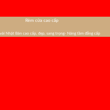
Rèm cửa cao cấp
ải Nhật Bản cao cấp, đẹp, sang trọng- Nâng tầm đẳng cấp