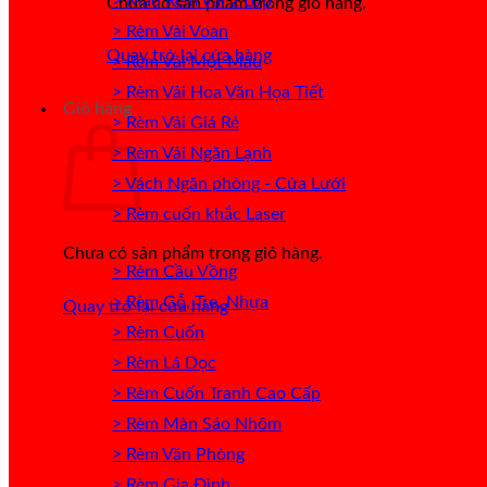
> Mẫu Rèm Vải 2 Lớp
Chưa có sản phẩm trong giỏ hàng.
> Rèm Vải Voan
Quay trở lại cửa hàng
> Rèm Vải Một Màu
> Rèm Vải Hoa Văn Họa Tiết
Giỏ hàng
> Rèm Vải Giá Rẻ
> Rèm Vải Ngăn Lạnh
> Vách Ngăn phòng - Cửa Lưới
> Rèm cuốn khắc Laser
Chưa có sản phẩm trong giỏ hàng.
> Rèm Cầu Vồng
> Rèm Gỗ, Tre, Nhựa
Quay trở lại cửa hàng
> Rèm Cuốn
> Rèm Lá Dọc
> Rèm Cuốn Tranh Cao Cấp
> Rèm Màn Sáo Nhôm
> Rèm Văn Phòng
> Rèm Gia Đình