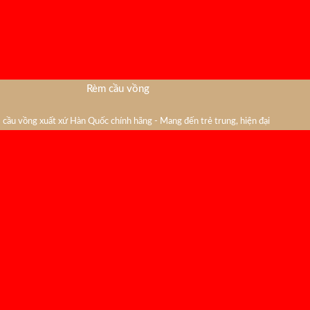
Rèm cầu vồng
cầu vồng xuất xứ Hàn Quốc chính hãng - Mang đến trẻ trung, hiện đại