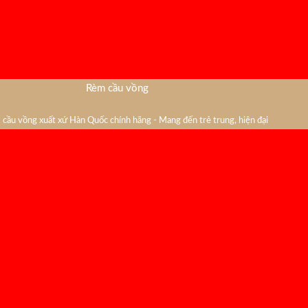
Rèm cầu vồng
cầu vồng xuất xứ Hàn Quốc chính hãng - Mang đến trẻ trung, hiện đại