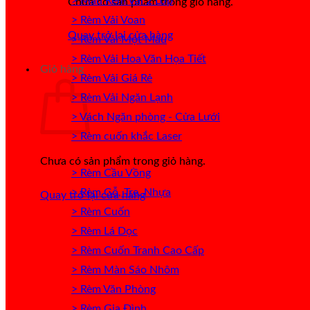
> Mẫu Rèm Vải 2 Lớp
Chưa có sản phẩm trong giỏ hàng.
> Rèm Vải Voan
Quay trở lại cửa hàng
> Rèm Vải Một Màu
> Rèm Vải Hoa Văn Họa Tiết
Giỏ hàng
> Rèm Vải Giá Rẻ
> Rèm Vải Ngăn Lạnh
> Vách Ngăn phòng - Cửa Lưới
> Rèm cuốn khắc Laser
Chưa có sản phẩm trong giỏ hàng.
> Rèm Cầu Vồng
> Rèm Gỗ, Tre, Nhựa
Quay trở lại cửa hàng
> Rèm Cuốn
> Rèm Lá Dọc
> Rèm Cuốn Tranh Cao Cấp
> Rèm Màn Sáo Nhôm
> Rèm Văn Phòng
> Rèm Gia Đình