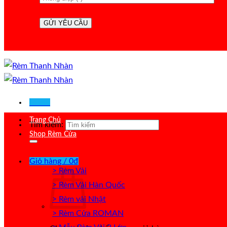
Menu
Trang Chủ
Tìm kiếm:
Shop Rèm Cửa
Giỏ hàng /
0
₫
> Rèm Vải
> Rèm Vải Hàn Quốc
> Rèm vải Nhật
> Rèm Cửa ROMAN