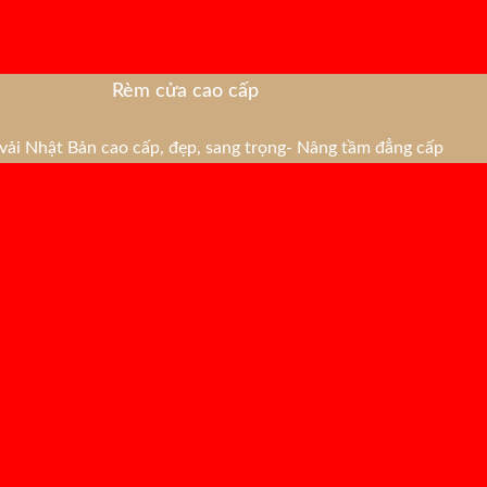
Rèm cửa cao cấp
ải Nhật Bản cao cấp, đẹp, sang trọng- Nâng tầm đẳng cấp