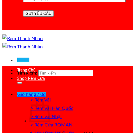
Menu
Trang Chủ
Tìm kiếm:
Shop Rèm Cửa
Giỏ hàng /
0
₫
> Rèm Vải
> Rèm Vải Hàn Quốc
> Rèm vải Nhật
> Rèm Cửa ROMAN