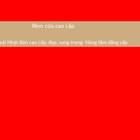
Rèm cửa cao cấp
ải Nhật Bản cao cấp, đẹp, sang trọng- Nâng tầm đẳng cấp