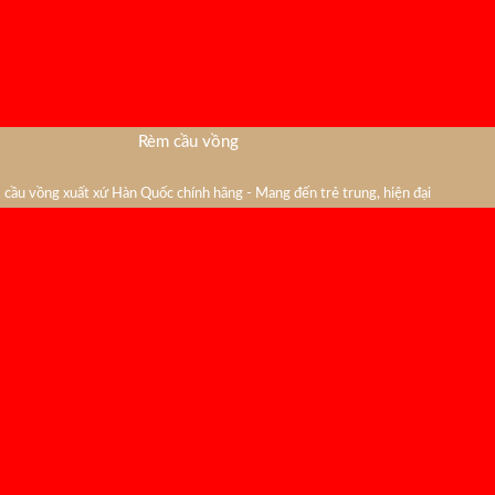
Rèm cầu vồng
cầu vồng xuất xứ Hàn Quốc chính hãng - Mang đến trẻ trung, hiện đại