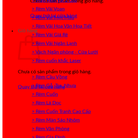
> Mẫu Rèm Vải 2 Lớp
Chưa có sản phẩm trong giỏ hàng.
> Rèm Vải Voan
Quay trở lại cửa hàng
> Rèm Vải Một Màu
> Rèm Vải Hoa Văn Họa Tiết
Giỏ hàng
> Rèm Vải Giá Rẻ
> Rèm Vải Ngăn Lạnh
> Vách Ngăn phòng - Cửa Lưới
> Rèm cuốn khắc Laser
Chưa có sản phẩm trong giỏ hàng.
> Rèm Cầu Vồng
> Rèm Gỗ, Tre, Nhựa
Quay trở lại cửa hàng
> Rèm Cuốn
> Rèm Lá Dọc
> Rèm Cuốn Tranh Cao Cấp
> Rèm Màn Sáo Nhôm
> Rèm Văn Phòng
> Rèm Gia Đình