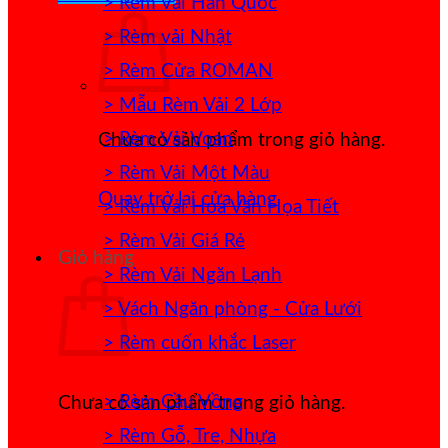
> Rèm Vải Hàn Quốc
> Rèm vải Nhật
> Rèm Cửa ROMAN
> Mẫu Rèm Vải 2 Lớp
> Rèm Vải Voan
Chưa có sản phẩm trong giỏ hàng.
> Rèm Vải Một Màu
Quay trở lại cửa hàng
> Rèm Vải Hoa Văn Họa Tiết
> Rèm Vải Giá Rẻ
Giỏ hàng
> Rèm Vải Ngăn Lạnh
> Vách Ngăn phòng - Cửa Lưới
> Rèm cuốn khắc Laser
> Rèm Cầu Vồng
Chưa có sản phẩm trong giỏ hàng.
> Rèm Gỗ, Tre, Nhựa