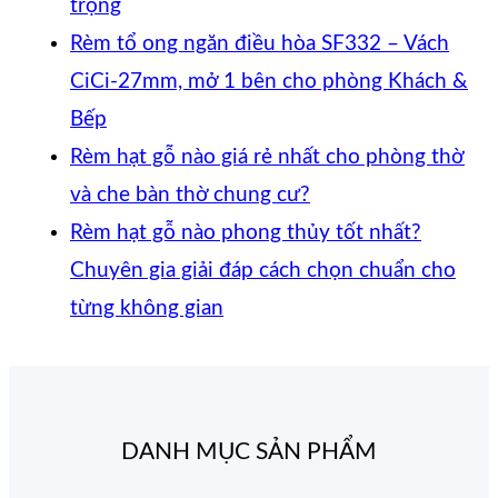
hai
xếp
dọc
–
Rè
Không
luận
trọng
khung
–
–
ở
Giải
hạt
có
Rèm tổ ong ngăn điều hòa SF332 – Vách
mở
Giải
Giải
Rèm
phá
gỗ
bình
CiCi-27mm, mở 1 bên cho phòng Khách &
2
pháp
pháp
tre
che
tre
Không
luận
Bếp
ở
bên
ngăn
ngăn
trúc
kính
cửa
có
Rèm hạt gỗ nào giá rẻ nhất cho phòng thờ
Vách
lạnh,
điều
in
hiện
ra
bình
Không
và che bàn thờ chung cư?
tổ
chắn
hòa
tranh
đại,
vào
luận
có
Rèm hạt gỗ nào phong thủy tốt nhất?
ở
ong
bụi
khôn
–
riên
ph
bình
Chuyên gia giải đáp cách chọn chuẩn cho
Rèm
SF336
và
ray
Giải
tư
thờ
Không
luận
từng không gian
tổ
ngăn
ở
tiết
dưới
pháp
cho
–
có
ong
phòng
Rèm
kiệm
cho
trang
văn
Mà
bình
ngăn
bếp
hạt
điều
cửa
trí
phò
hạt
luận
DANH MỤC SẢN PHẨM
điều
và
ở
gỗ
hòa
đi
Á
gỗ
hòa
hành
Rèm
nào
hiệu
nhỏ
Đôn
Bác