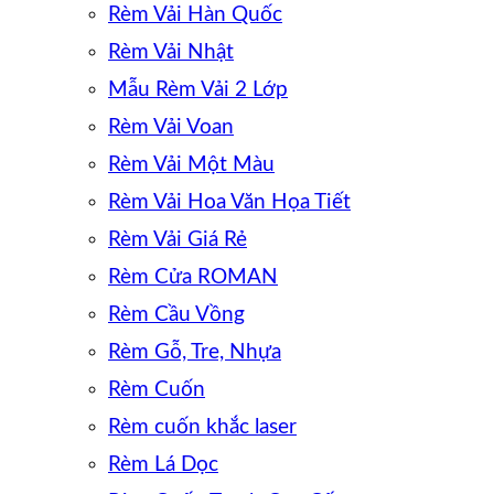
Rèm Vải Hàn Quốc
Rèm Vải Nhật
Mẫu Rèm Vải 2 Lớp
Rèm Vải Voan
Rèm Vải Một Màu
Rèm Vải Hoa Văn Họa Tiết
Rèm Vải Giá Rẻ
Rèm Cửa ROMAN
Rèm Cầu Vồng
Rèm Gỗ, Tre, Nhựa
Rèm Cuốn
Rèm cuốn khắc laser
Rèm Lá Dọc