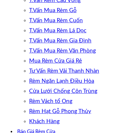
T.Vấn Rèm Cầu Vồng
T.Vấn Mua Rèm Gỗ
T.Vấn Mua Rèm Cuốn
T.Vấn Mua Rèm Lá Dọc
T.Vấn Mua Rèm Gia Đình
T.Vấn Mua Rèm Văn Phòng
Mua Rèm Cửa Giá Rẻ
Tư Vấn Rèm Vải Thanh Nhàn
Rèm Ngăn Lạnh Điều Hòa
Cửa Lưới Chống Côn Trùng
Rèm Vách tổ Ong
Rèm Hạt Gỗ Phong Thủy
Khách Hàng
Báo Giá Rèm Cửa