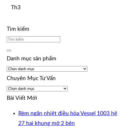
Th3
Tìm kiếm
Danh mục sản phẩm
Chuyên Mục Tư Vấn
Chuyên
Mục
Bài Viết Mới
Tư
Rèm ngăn nhiệt điều hòa Vessel 1003 hệ
Vấn
Không
27 hai khung mở 2 bên