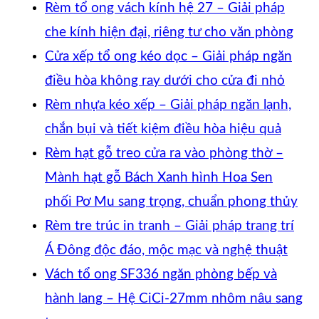
có
Rèm tổ ong vách kính hệ 27 – Giải pháp
bình
Khô
che kính hiện đại, riêng tư cho văn phòng
luận
có
Cửa xếp tổ ong kéo dọc – Giải pháp ngăn
ở
Khôn
bìn
điều hòa không ray dưới cho cửa đi nhỏ
Rèm
có
luận
Rèm nhựa kéo xếp – Giải pháp ngăn lạnh,
ngăn
ở
Khôn
bình
chắn bụi và tiết kiệm điều hòa hiệu quả
nhiệt
Rèm
có
luận
Rèm hạt gỗ treo cửa ra vào phòng thờ –
điều
ở
tổ
bình
Mành hạt gỗ Bách Xanh hình Hoa Sen
hòa
Cửa
ong
luận
Kh
phối Pơ Mu sang trọng, chuẩn phong thủy
Vessel
ở
xếp
vác
có
Rèm tre trúc in tranh – Giải pháp trang trí
1003
Rèm
tổ
kính
Khôn
bìn
Á Đông độc đáo, mộc mạc và nghệ thuật
hệ
nhựa
ong
hệ
có
luậ
Vách tổ ong SF336 ngăn phòng bếp và
27
kéo
kéo
27
ở
bình
hành lang – Hệ CiCi-27mm nhôm nâu sang