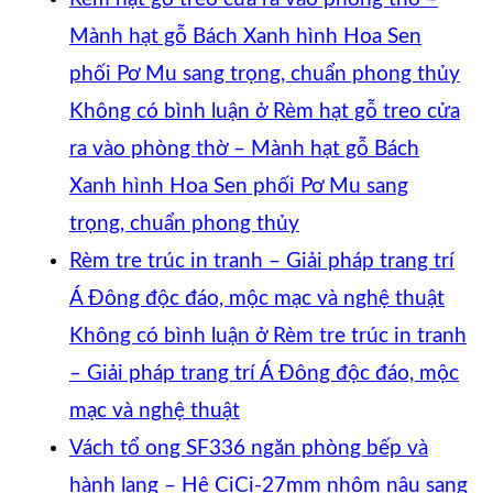
Mành hạt gỗ Bách Xanh hình Hoa Sen
phối Pơ Mu sang trọng, chuẩn phong thủy
Không có bình luận
ở Rèm hạt gỗ treo cửa
ra vào phòng thờ – Mành hạt gỗ Bách
Xanh hình Hoa Sen phối Pơ Mu sang
trọng, chuẩn phong thủy
Rèm tre trúc in tranh – Giải pháp trang trí
Á Đông độc đáo, mộc mạc và nghệ thuật
Không có bình luận
ở Rèm tre trúc in tranh
– Giải pháp trang trí Á Đông độc đáo, mộc
mạc và nghệ thuật
Vách tổ ong SF336 ngăn phòng bếp và
hành lang – Hệ CiCi-27mm nhôm nâu sang