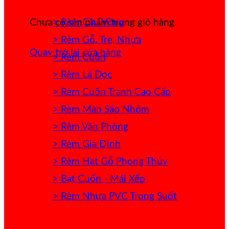
> Rèm Cầu Vồng
Chưa có sản phẩm trong giỏ hàng.
> Rèm Gỗ, Tre, Nhựa
Quay trở lại cửa hàng
> Rèm Cuốn
> Rèm Lá Dọc
> Rèm Cuốn Tranh Cao Cấp
> Rèm Màn Sáo Nhôm
> Rèm Văn Phòng
> Rèm Gia Đình
> Rèm Hạt Gỗ Phong Thủy
> Bạt Cuốn - Mái Xếp
> Rèm Nhựa PVC Trong Suốt