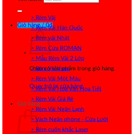
> Rèm Vải
Giỏ hàng /
0
₫
> Rèm Vải Hàn Quốc
> Rèm vải Nhật
> Rèm Cửa ROMAN
> Mẫu Rèm Vải 2 Lớp
> Rèm Vải Voan
Chưa có sản phẩm trong giỏ hàng.
> Rèm Vải Một Màu
Quay trở lại cửa hàng
> Rèm Vải Hoa Văn Họa Tiết
> Rèm Vải Giá Rẻ
Giỏ hàng
> Rèm Vải Ngăn Lạnh
> Vách Ngăn phòng - Cửa Lưới
> Rèm cuốn khắc Laser