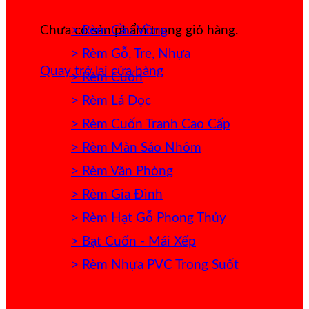
> Rèm Cầu Vồng
Chưa có sản phẩm trong giỏ hàng.
> Rèm Gỗ, Tre, Nhựa
Quay trở lại cửa hàng
> Rèm Cuốn
> Rèm Lá Dọc
> Rèm Cuốn Tranh Cao Cấp
> Rèm Màn Sáo Nhôm
> Rèm Văn Phòng
> Rèm Gia Đình
> Rèm Hạt Gỗ Phong Thủy
> Bạt Cuốn - Mái Xếp
> Rèm Nhựa PVC Trong Suốt