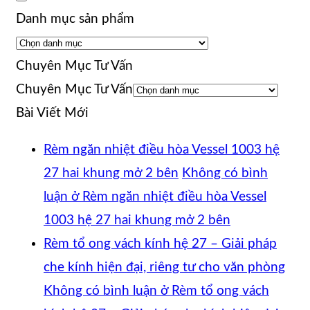
Danh mục sản phẩm
Chuyên Mục Tư Vấn
Chuyên Mục Tư Vấn
Bài Viết Mới
Rèm ngăn nhiệt điều hòa Vessel 1003 hệ
27 hai khung mở 2 bên
Không có bình
luận
ở Rèm ngăn nhiệt điều hòa Vessel
1003 hệ 27 hai khung mở 2 bên
Rèm tổ ong vách kính hệ 27 – Giải pháp
che kính hiện đại, riêng tư cho văn phòng
Không có bình luận
ở Rèm tổ ong vách