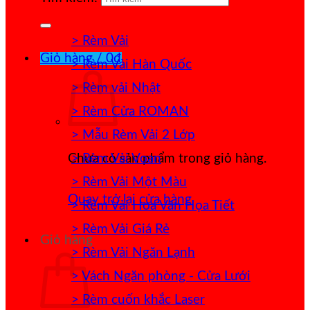
> Rèm Vải
Giỏ hàng /
0
₫
> Rèm Vải Hàn Quốc
> Rèm vải Nhật
> Rèm Cửa ROMAN
> Mẫu Rèm Vải 2 Lớp
> Rèm Vải Voan
Chưa có sản phẩm trong giỏ hàng.
> Rèm Vải Một Màu
Quay trở lại cửa hàng
> Rèm Vải Hoa Văn Họa Tiết
> Rèm Vải Giá Rẻ
Giỏ hàng
> Rèm Vải Ngăn Lạnh
> Vách Ngăn phòng - Cửa Lưới
> Rèm cuốn khắc Laser