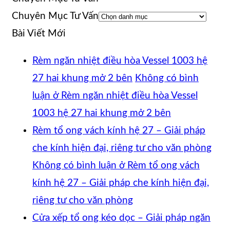
Chuyên Mục Tư Vấn
Bài Viết Mới
Rèm ngăn nhiệt điều hòa Vessel 1003 hệ
27 hai khung mở 2 bên
Không có bình
luận
ở Rèm ngăn nhiệt điều hòa Vessel
1003 hệ 27 hai khung mở 2 bên
Rèm tổ ong vách kính hệ 27 – Giải pháp
che kính hiện đại, riêng tư cho văn phòng
Không có bình luận
ở Rèm tổ ong vách
kính hệ 27 – Giải pháp che kính hiện đại,
riêng tư cho văn phòng
Cửa xếp tổ ong kéo dọc – Giải pháp ngăn