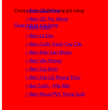
> Rèm Cầu Vồng
Chưa có sản phẩm trong giỏ hàng.
> Rèm Gỗ, Tre, Nhựa
Quay trở lại cửa hàng
> Rèm Cuốn
> Rèm Lá Dọc
> Rèm Cuốn Tranh Cao Cấp
> Rèm Màn Sáo Nhôm
> Rèm Văn Phòng
> Rèm Gia Đình
> Rèm Hạt Gỗ Phong Thủy
> Bạt Cuốn - Mái Xếp
> Rèm Nhựa PVC Trong Suốt