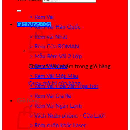
> Rèm Vải
Giỏ hàng /
0
₫
> Rèm Vải Hàn Quốc
> Rèm vải Nhật
> Rèm Cửa ROMAN
> Mẫu Rèm Vải 2 Lớp
> Rèm Vải Voan
Chưa có sản phẩm trong giỏ hàng.
> Rèm Vải Một Màu
Quay trở lại cửa hàng
> Rèm Vải Hoa Văn Họa Tiết
> Rèm Vải Giá Rẻ
Giỏ hàng
> Rèm Vải Ngăn Lạnh
> Vách Ngăn phòng - Cửa Lưới
> Rèm cuốn khắc Laser