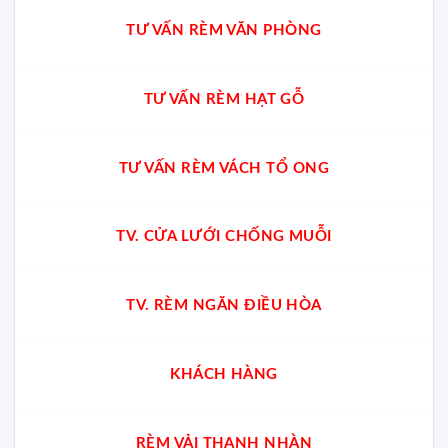
TƯ VẤN RÈM VĂN PHÒNG
TƯ VẤN RÈM HẠT GỖ
TƯ VẤN RÈM VÁCH TỔ ONG
TV. CỬA LƯỚI CHỐNG MUỖI
TV. RÈM NGĂN ĐIỀU HÒA
KHÁCH HÀNG
RÈM VẢI THANH NHÀN