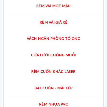
RÈM VẢI MỘT MÀU
RÈM VẢI GIÁ RẺ
VÁCH NGĂN PHÒNG TỔ ONG
CỬA LƯỚI CHỐNG MUỖI
RÈM CUỐN KHẮC LASER
BẠT CUỐN - MÁI XẾP
RÈM NHỰA PVC