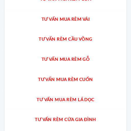
TƯ VẤN MUA RÈM VẢI
TƯ VẤN RÈM CẦU VỒNG
TƯ VẤN MUA RÈM GỖ
TƯ VẤN MUA RÈM CUỐN
TƯ VẤN MUA RÈM LÁ DỌC
TƯ VẤN RÈM CỬA GIA ĐÌNH