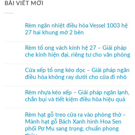
Tư
BÀI VIẾT MỚI
Vấn
Rèm ngăn nhiệt điều hòa Vessel 1003 hệ
27 hai khung mở 2 bên
Không
có
Rèm tổ ong vách kính hệ 27 – Giải pháp
bình
che kính hiện đại, riêng tư cho văn phòng
luận
ở
Không
Rèm
có
ngăn
Cửa xếp tổ ong kéo dọc – Giải pháp ngăn
bình
nhiệt
điều hòa không ray dưới cho cửa đi nhỏ
luận
điều
ở
hòa
Không
Rèm
Vessel
có
tổ
Rèm nhựa kéo xếp – Giải pháp ngăn lạnh,
1003
bình
ong
hệ
chắn bụi và tiết kiệm điều hòa hiệu quả
luận
vách
27
ở
kính
Không
hai
Cửa
hệ
có
khung
xếp
Rèm hạt gỗ treo cửa ra vào phòng thờ –
27
bình
mở
tổ
–
Mành hạt gỗ Bách Xanh hình Hoa Sen
luận
2
ong
Giải
ở
bên
kéo
phối Pơ Mu sang trọng, chuẩn phong
pháp
Rèm
dọc
che