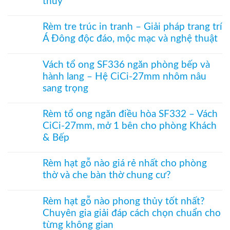
thủy
nhựa
–
kính
kéo
Giải
Không
hiện
xếp
pháp
có
đại,
–
Rèm tre trúc in tranh – Giải pháp trang trí
ngăn
bình
riêng
Giải
điều
Á Đông độc đáo, mộc mạc và nghệ thuật
luận
tư
pháp
hòa
ở
cho
ngăn
Không
không
Rèm
văn
lạnh,
có
ray
hạt
Vách tổ ong SF336 ngăn phòng bếp và
phòng
chắn
bình
dưới
gỗ
bụi
hành lang – Hệ CiCi-27mm nhôm nâu
luận
cho
treo
và
ở
cửa
cửa
sang trọng
tiết
Rèm
đi
ra
kiệm
tre
Không
nhỏ
vào
điều
trúc
có
phòng
Rèm tổ ong ngăn điều hòa SF332 – Vách
hòa
in
bình
thờ
hiệu
tranh
CiCi-27mm, mở 1 bên cho phòng Khách
luận
–
quả
–
ở
Mành
& Bếp
Giải
Vách
hạt
pháp
tổ
Không
gỗ
trang
ong
có
Bách
Rèm hạt gỗ nào giá rẻ nhất cho phòng
trí
SF336
bình
Xanh
Á
thờ và che bàn thờ chung cư?
ngăn
luận
hình
Đông
phòng
ở
Hoa
Không
độc
bếp
Rèm
Sen
có
đáo,
và
tổ
Rèm hạt gỗ nào phong thủy tốt nhất?
phối
bình
mộc
hành
ong
Pơ
Chuyên gia giải đáp cách chọn chuẩn cho
luận
mạc
lang
ngăn
Mu
ở
và
–
điều
từng không gian
sang
Rèm