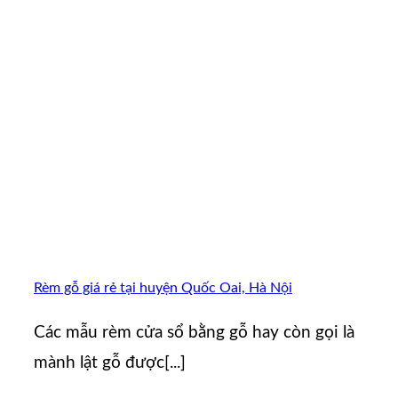
Rèm gỗ giá rẻ tại huyện Quốc Oai, Hà Nội
Các mẫu rèm cửa sổ bằng gỗ hay còn gọi là
mành lật gỗ được[...]