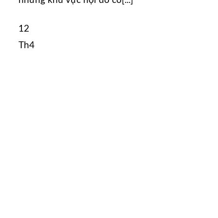
những khu vực nội đô có[...]
12
Th4