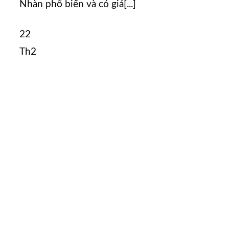
Nhàn phổ biến và có giá[...]
22
Th2