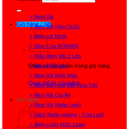
> Rèm Vải
Giỏ hàng /
0
₫
> Rèm Vải Hàn Quốc
> Rèm vải Nhật
> Rèm Cửa ROMAN
> Mẫu Rèm Vải 2 Lớp
> Rèm Vải Voan
Chưa có sản phẩm trong giỏ hàng.
> Rèm Vải Một Màu
Quay trở lại cửa hàng
> Rèm Vải Hoa Văn Họa Tiết
> Rèm Vải Giá Rẻ
Giỏ hàng
> Rèm Vải Ngăn Lạnh
> Vách Ngăn phòng - Cửa Lưới
> Rèm cuốn khắc Laser