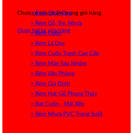
> Rèm Cầu Vồng
Chưa có sản phẩm trong giỏ hàng.
> Rèm Gỗ, Tre, Nhựa
Quay trở lại cửa hàng
> Rèm Cuốn
> Rèm Lá Dọc
> Rèm Cuốn Tranh Cao Cấp
> Rèm Màn Sáo Nhôm
> Rèm Văn Phòng
> Rèm Gia Đình
> Rèm Hạt Gỗ Phong Thủy
> Bạt Cuốn - Mái Xếp
> Rèm Nhựa PVC Trong Suốt