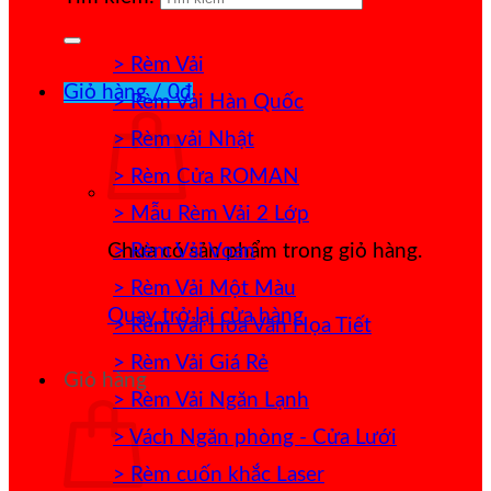
> Rèm Vải
Giỏ hàng /
0
₫
> Rèm Vải Hàn Quốc
> Rèm vải Nhật
> Rèm Cửa ROMAN
> Mẫu Rèm Vải 2 Lớp
> Rèm Vải Voan
Chưa có sản phẩm trong giỏ hàng.
> Rèm Vải Một Màu
Quay trở lại cửa hàng
> Rèm Vải Hoa Văn Họa Tiết
> Rèm Vải Giá Rẻ
Giỏ hàng
> Rèm Vải Ngăn Lạnh
> Vách Ngăn phòng - Cửa Lưới
> Rèm cuốn khắc Laser