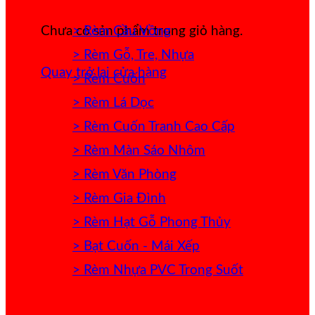
> Rèm Cầu Vồng
Chưa có sản phẩm trong giỏ hàng.
> Rèm Gỗ, Tre, Nhựa
Quay trở lại cửa hàng
> Rèm Cuốn
> Rèm Lá Dọc
> Rèm Cuốn Tranh Cao Cấp
> Rèm Màn Sáo Nhôm
> Rèm Văn Phòng
> Rèm Gia Đình
> Rèm Hạt Gỗ Phong Thủy
> Bạt Cuốn - Mái Xếp
> Rèm Nhựa PVC Trong Suốt