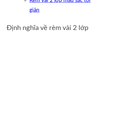
Rèm vải 2 lớp màu sắc tối
giản
Định nghĩa về rèm vải 2 lớp