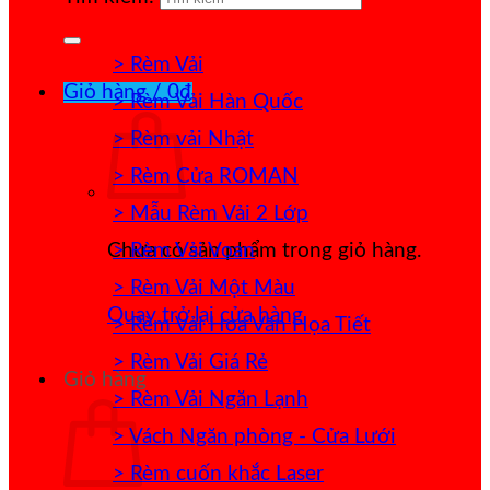
> Rèm Vải
Giỏ hàng /
0
₫
> Rèm Vải Hàn Quốc
> Rèm vải Nhật
> Rèm Cửa ROMAN
> Mẫu Rèm Vải 2 Lớp
> Rèm Vải Voan
Chưa có sản phẩm trong giỏ hàng.
> Rèm Vải Một Màu
Quay trở lại cửa hàng
> Rèm Vải Hoa Văn Họa Tiết
> Rèm Vải Giá Rẻ
Giỏ hàng
> Rèm Vải Ngăn Lạnh
> Vách Ngăn phòng - Cửa Lưới
> Rèm cuốn khắc Laser