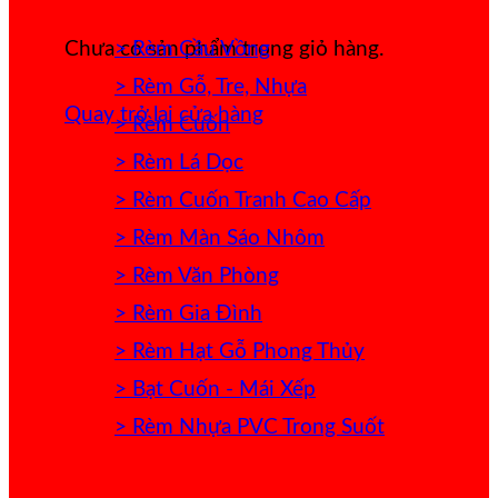
> Rèm Cầu Vồng
Chưa có sản phẩm trong giỏ hàng.
> Rèm Gỗ, Tre, Nhựa
Quay trở lại cửa hàng
> Rèm Cuốn
> Rèm Lá Dọc
> Rèm Cuốn Tranh Cao Cấp
> Rèm Màn Sáo Nhôm
> Rèm Văn Phòng
> Rèm Gia Đình
> Rèm Hạt Gỗ Phong Thủy
> Bạt Cuốn - Mái Xếp
> Rèm Nhựa PVC Trong Suốt