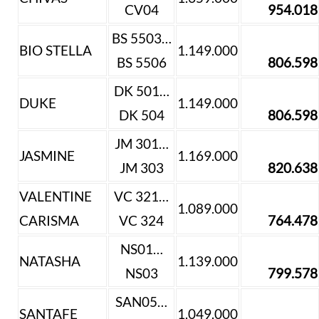
CV04
954.018
BS 5503…
BIO STELLA
1.149.000
BS 5506
806.598
DK 501…
DUKE
1.149.000
DK 504
806.598
JM 301…
JASMINE
1.169.000
JM 303
820.638
VALENTINE
VC 321…
1.089.000
CARISMA
VC 324
764.478
NS01…
NATASHA
1.139.000
NS03
799.578
SAN05…
SANTAFE
1.049.000