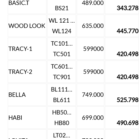
BASIC.T
489.000
BS21
343.278
WL 121 …
WOOD LOOK
635.000
WL124
445.770
TC101…
TRACY-1
599000
TC501
420.498
TC601…
TRACY-2
599000
TC901
420.498
BL111…
BELLA
749.000
BL611
525.798
HB50…
HABI
699.000
HB80
490.698
LT02…