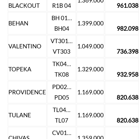
1.369.000
BLACKOUT
R1B 04
961.038
BH 01…
BEHAN
1.399.000
BH04
982.098
VT301…
VALENTINO
1.049.000
VT303
736.398
TK04…
TOPEKA
1.329.000
TK08
932.958
PD02…
PROVIDENCE
1.169.000
PD05
820.638
TL04…
TULANE
1.169.000
TL07
820.638
CV01…
CHIVAS
1.359.000