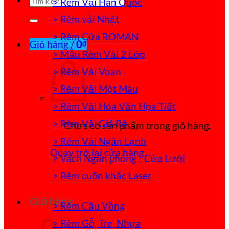
> Rèm Vải Hàn Quốc
kiếm:
> Rèm vải Nhật
> Rèm Cửa ROMAN
Giỏ hàng /
0
₫
> Mẫu Rèm Vải 2 Lớp
> Rèm Vải Voan
> Rèm Vải Một Màu
> Rèm Vải Hoa Văn Họa Tiết
> Rèm Vải Giá Rẻ
Chưa có sản phẩm trong giỏ hàng.
> Rèm Vải Ngăn Lạnh
Quay trở lại cửa hàng
> Vách Ngăn phòng - Cửa Lưới
> Rèm cuốn khắc Laser
Giỏ hàng
> Rèm Cầu Vồng
> Rèm Gỗ, Tre, Nhựa