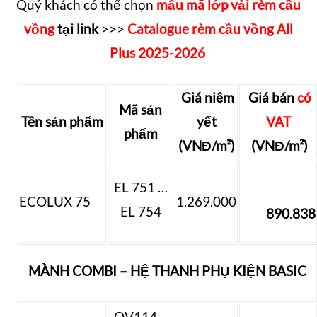
Quý khách có thể chọn
mẫu mã lớp vải rèm cầu
vồng
tại link
>>>
Catalogue rèm cầu vồng All
Plus 2025-2026
Giá niêm
Giá bán
có
Mã sản
Tên sản phẩm
yết
VAT
phẩm
(VNĐ/m²)
(VNĐ/m²)
EL 751 …
ECOLUX 75
1.269.000
EL 754
890.838
MÀNH COMBI – HỆ THANH PHỤ KIỆN BASIC
OV114 –