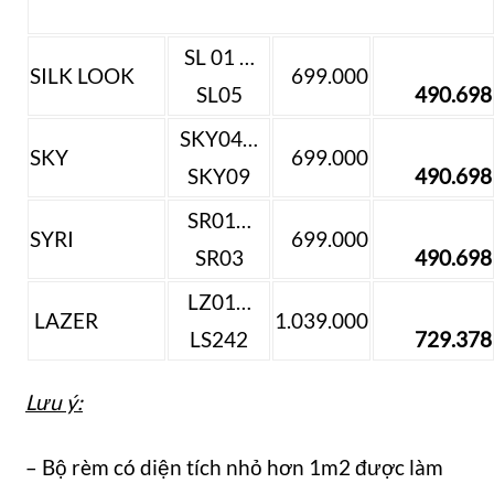
SL 01 …
SILK LOOK
699.000
SL05
490.698
SKY04…
SKY
699.000
SKY09
490.698
SR01…
SYRI
699.000
SR03
490.698
LZ01…
LAZER
1.039.000
LS242
729.378
Lưu ý:
– Bộ rèm có diện tích nhỏ hơn 1m2 được làm