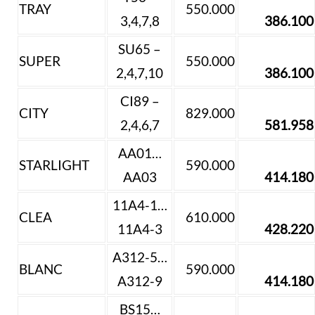
TRAY
550.000
3,4,7,8
386.100
SU65 –
SUPER
550.000
2,4,7,10
386.100
CI89 –
CITY
829.000
2,4,6,7
581.958
AA01…
STARLIGHT
590.000
AA03
414.180
11A4-1…
CLEA
610.000
11A4-3
428.220
A312-5…
BLANC
590.000
A312-9
414.180
BS15…