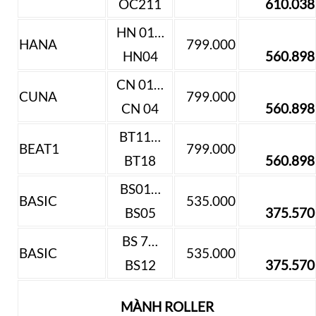
OC211
610.038
HN 01…
HANA
799.000
HN04
560.898
CN 01…
CUNA
799.000
CN 04
560.898
BT11…
BEAT1
799.000
BT18
560.898
BS01…
BASIC
535.000
BS05
375.570
BS 7…
BASIC
535.000
BS12
375.570
MÀNH ROLLER