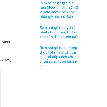
tranh
có
gỗ
Rèm tổ ong ngăn điều
–
bình
Bách
Giải
luận
Xanh
hòa SF332 – Vách CiCi-
ở
pháp
hình
27mm, mở 1 bên cho
Vách
trang
Hoa
tổ
trí
Sen
phòng Khách & Bếp
ong
Á
phối
SF336
Không
Đông
Pơ
ngăn
có
độc
Mu
Rèm hạt gỗ nào giá rẻ
phòng
bình
đáo,
sang
bếp
luận
mộc
trọng,
nhất cho phòng thờ và
ở
và
mạc
chuẩn
che bàn thờ chung cư?
Rèm
hành
và
phong
tổ
lang
nghệ
thủy
h Nhàn.
Không
ong
–
thuật
có
ngăn
Hệ
Rèm hạt gỗ nào phong
bình
điều
CiCi-
luận
thủy tốt nhất? Chuyên
hòa
27mm
ở
SF332
nhôm
gia giải đáp cách chọn
Rèm
–
nâu
3/2025)
hạt
chuẩn cho từng không
Vách
sang
gỗ
CiCi-
trọng
gian
nào
27mm,
giá
Không
mở
rẻ
có
1
nhất
bình
bên
cho
luận
cho
phòng
ở
phòng
thờ
Rèm
Khách
và
hạt
&
che
gỗ
Bếp
bàn
nào
thờ
phong
chung
thủy
cư?
tốt