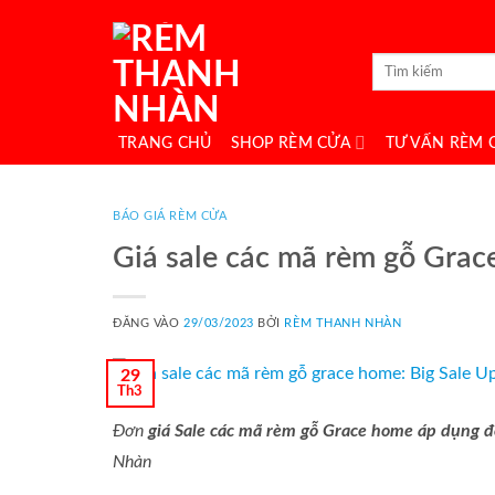
Bỏ
qua
Tìm
nội
kiếm:
dung
TRANG CHỦ
SHOP RÈM CỬA
TƯ VẤN RÈM 
BÁO GIÁ RÈM CỬA
Giá sale các mã rèm gỗ Grac
ĐĂNG VÀO
29/03/2023
BỞI
RÈM THANH NHÀN
29
Th3
Đơn
giá Sale các mã rèm gỗ Grace home áp dụng 
Nhàn