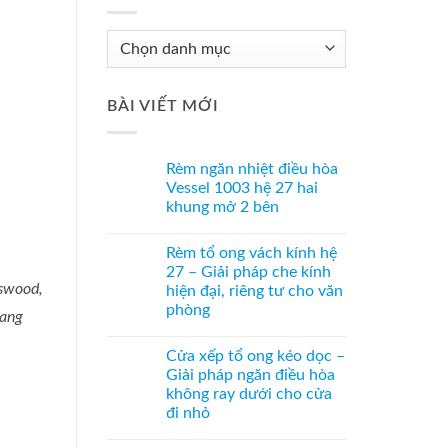
Chuyên
Mục
Tư
BÀI VIẾT MỚI
Vấn
Rèm ngăn nhiệt điều hòa
Vessel 1003 hệ 27 hai
khung mở 2 bên
Không
có
Rèm tổ ong vách kính hệ
bình
luận
27 – Giải pháp che kính
ở
sswood,
hiện đại, riêng tư cho văn
Rèm
ngăn
phòng
hang
nhiệt
điều
Không
hòa
có
Cửa xếp tổ ong kéo dọc –
Vessel
bình
1003
luận
Giải pháp ngăn điều hòa
ở
hệ
không ray dưới cho cửa
Rèm
27
tổ
hai
đi nhỏ
ong
khung
vách
Không
mở
kính
có