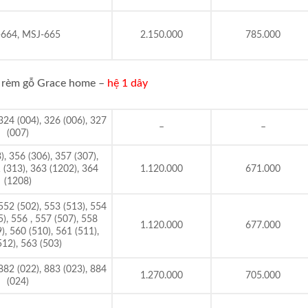
664, MSJ-665
2.150.000
785.000
ã rèm gỗ Grace home –
hệ 1 dây
324 (004), 326 (006), 327
–
–
(007)
, 356 (306), 357 (307),
 (313), 363 (1202), 364
1.120.000
671.000
(1208)
552 (502), 553 (513), 554
5), 556 , 557 (507), 558
1.120.000
677.000
), 560 (510), 561 (511),
512), 563 (503)
882 (022), 883 (023), 884
1.270.000
705.000
(024)