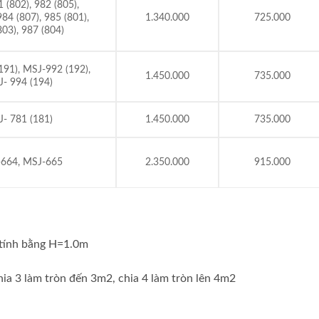
(802), 982 (805),
984 (807), 985 (801),
1.340.000
725.000
803), 987 (804)
91), MSJ-992 (192),
1.450.000
735.000
- 994 (194)
- 781 (181)
1.450.000
735.000
664, MSJ-665
2.350.000
915.000
 tính bằng H=1.0m
hia 3 làm tròn đến 3m2, chia 4 làm tròn lên 4m2