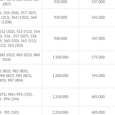
910.000
537.000
(007)
, 356 (306), 357 (307),
 (313), 363 (1202), 364
930.000
541.000
(1208)
552 (502), 553 (513), 554
5), 556 , 557 (507), 558
960.000
547.000
), 560 (510), 561 (511),
512), 563 (503)
882 (022), 883 (023), 884
1.100.000
575.000
(024)
(802), 982 (805),
984 (807), 985 (801),
1.200.000
595.000
803), 987 (804)
91), MSJ-992 (192),
1.250.000
605.000
- 994 (194)
- 781 (181)
1.250.000
605.000