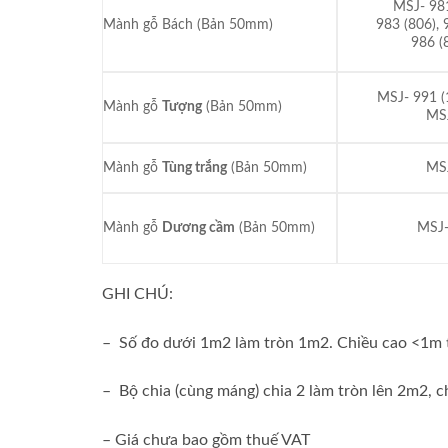
MSJ- 981 
Mành gỗ Bách (Bản 50mm)
983 (806), 
986 (
MSJ- 991 (1
Mành gỗ
Tượng
(Bản 50mm)
MSJ
Mành gỗ
Tùng trắng
(Bản 50mm)
MSJ
Mành gỗ
Dương cầm
(Bản 50mm)
MSJ-
GHI CHÚ:
– Số đo dưới 1m2 làm tròn 1m2. Chiều cao <1m
– Bộ chia (cùng máng) chia 2 làm tròn lên 2m2, c
– Giá chưa bao gồm thuế VAT