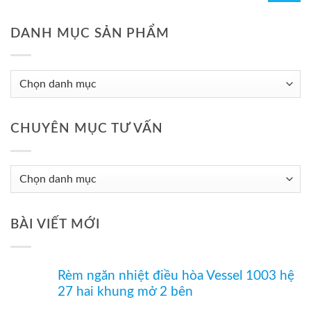
DANH MỤC SẢN PHẨM
CHUYÊN MỤC TƯ VẤN
Chuyên
Mục
Tư
BÀI VIẾT MỚI
Vấn
Rèm ngăn nhiệt điều hòa Vessel 1003 hệ
27 hai khung mở 2 bên
Không