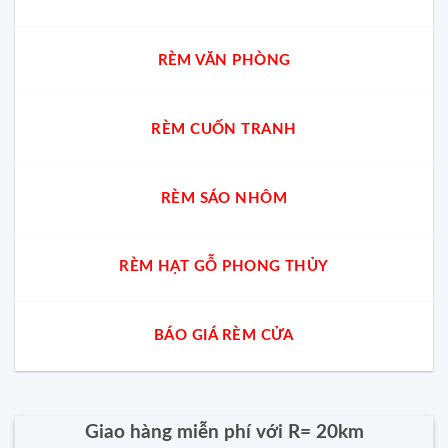
RÈM VĂN PHÒNG
RÈM CUỐN TRANH
RÈM SÁO NHÔM
RÈM HẠT GỖ PHONG THỦY
BÁO GIÁ RÈM CỬA
Giao hàng miễn phí với R= 20km