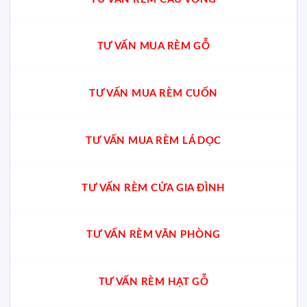
TƯ VẤN MUA RÈM GỖ
TƯ VẤN MUA RÈM CUỐN
TƯ VẤN MUA RÈM LÁ DỌC
TƯ VẤN RÈM CỬA GIA ĐÌNH
TƯ VẤN RÈM VĂN PHÒNG
TƯ VẤN RÈM HẠT GỖ