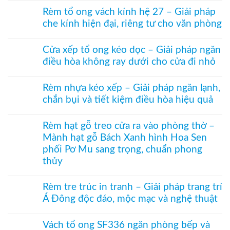
có
Rèm tổ ong vách kính hệ 27 – Giải pháp
bình
che kính hiện đại, riêng tư cho văn phòng
luận
ở
Không
Rèm
có
ngăn
Cửa xếp tổ ong kéo dọc – Giải pháp ngăn
bình
nhiệt
điều hòa không ray dưới cho cửa đi nhỏ
luận
điều
ở
hòa
Không
Rèm
Vessel
có
tổ
Rèm nhựa kéo xếp – Giải pháp ngăn lạnh,
1003
bình
ong
hệ
chắn bụi và tiết kiệm điều hòa hiệu quả
luận
vách
27
ở
kính
Không
hai
Cửa
hệ
có
khung
xếp
Rèm hạt gỗ treo cửa ra vào phòng thờ –
27
bình
mở
tổ
–
Mành hạt gỗ Bách Xanh hình Hoa Sen
luận
2
ong
Giải
ở
bên
phối Pơ Mu sang trọng, chuẩn phong
kéo
pháp
Rèm
dọc
che
thủy
nhựa
–
kính
kéo
Giải
Không
hiện
xếp
pháp
có
đại,
Rèm tre trúc in tranh – Giải pháp trang trí
–
ngăn
bình
riêng
Giải
Á Đông độc đáo, mộc mạc và nghệ thuật
điều
luận
tư
pháp
hòa
ở
cho
ngăn
Không
không
Rèm
văn
lạnh,
có
ray
hạt
Vách tổ ong SF336 ngăn phòng bếp và
phòng
chắn
bình