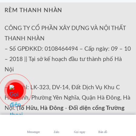
RÈM THANH NHÀN
CÔNG TY CỔ PHẦN XÂY DỰNG VÀ NỘI THẤT
THANH NHÀN
– Số GPĐKKD: 0108464494 – Cấp ngày: 09 – 10
– 2018 || Tại sở kế hoạch đầu tư thành phố Hà
Nội
– Địa chỉ: LK-323, DV-14, Đất Dịch Vụ Khu C
Hòa Bình, Phường Yên Nghĩa, Quận Hà Đông, Hà
Nội. (
Tố Hữu, Hà Đông
-
Đối diện cổng Trường
mầm non Lê Trọng Tấn
)
Messenger
Zalo
Gọi ngay
Bản đồ