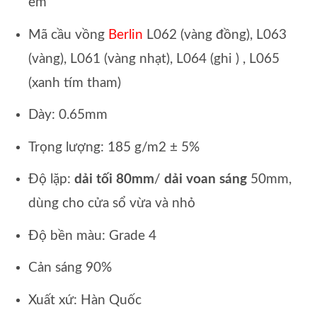
em
Mã cầu vồng
Berlin
L062 (vàng đồng), L063
(vàng), L061 (vàng nhạt), L064 (ghi ) , L065
(xanh tím tham)
Dày: 0.65mm
Trọng lượng: 185 g/m2 ± 5%
Độ lặp:
dải tối 80mm
/
dải voan sáng
50mm,
dùng cho cửa sổ vừa và nhỏ
Độ bền màu: Grade 4
Cản sáng 90%
Xuất xứ: Hàn Quốc