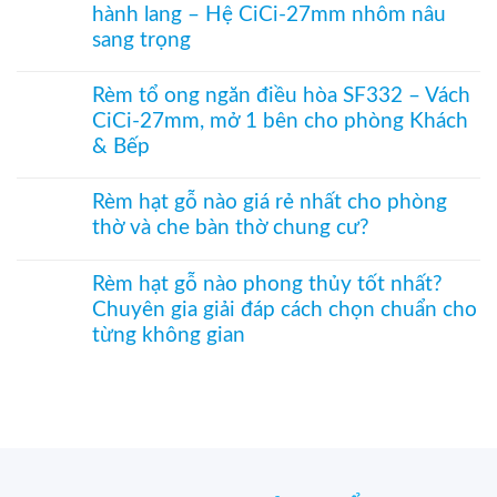
dưới
gỗ
hành lang – Hệ CiCi-27mm nhôm nâu
bụi
luận
cho
treo
và
ở
cửa
sang trọng
cửa
tiết
Rèm
đi
ra
kiệm
tre
Không
nhỏ
vào
điều
trúc
có
phòng
Rèm tổ ong ngăn điều hòa SF332 – Vách
hòa
in
bình
thờ
CiCi-27mm, mở 1 bên cho phòng Khách
hiệu
tranh
luận
–
quả
–
ở
& Bếp
Mành
Giải
Vách
hạt
pháp
tổ
Không
gỗ
trang
ong
có
Bách
Rèm hạt gỗ nào giá rẻ nhất cho phòng
trí
SF336
bình
Xanh
thờ và che bàn thờ chung cư?
Á
ngăn
luận
hình
Đông
phòng
ở
Hoa
Không
độc
bếp
Rèm
Sen
có
đáo,
và
tổ
Rèm hạt gỗ nào phong thủy tốt nhất?
phối
bình
mộc
hành
ong
Pơ
Chuyên gia giải đáp cách chọn chuẩn cho
luận
mạc
lang
ngăn
Mu
ở
từng không gian
và
–
điều
sang
Rèm
nghệ
Hệ
hòa
trọng,
hạt
Không
thuật
CiCi-
SF332
chuẩn
gỗ
có
27mm
–
phong
nào
bình
nhôm
Vách
thủy
giá
luận
nâu
CiCi-
rẻ
ở
sang
27mm,
nhất
Rèm
trọng
mở
cho
hạt
1
phòng
gỗ
bên