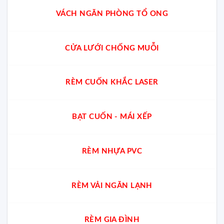
VÁCH NGĂN PHÒNG TỔ ONG
CỬA LƯỚI CHỐNG MUỖI
RÈM CUỐN KHẮC LASER
BẠT CUỐN - MÁI XẾP
RÈM NHỰA PVC
RÈM VẢI NGĂN LẠNH
RÈM GIA ĐÌNH