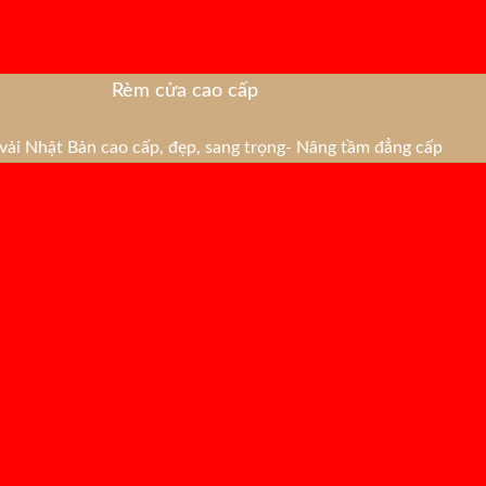
Rèm cửa cao cấp
ải Nhật Bản cao cấp, đẹp, sang trọng- Nâng tầm đẳng cấp