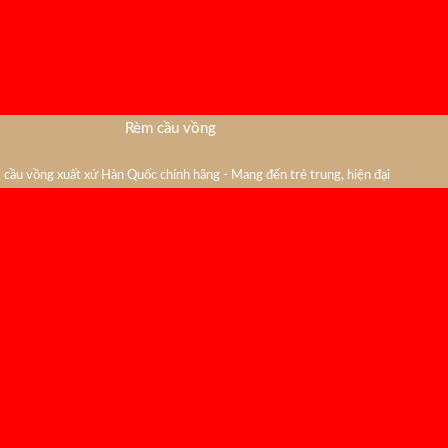
Rèm cầu vồng
cầu vồng xuất xứ Hàn Quốc chính hãng - Mang đến trẻ trung, hiện đại