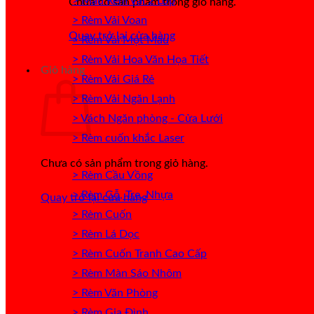
> Mẫu Rèm Vải 2 Lớp
Chưa có sản phẩm trong giỏ hàng.
> Rèm Vải Voan
Quay trở lại cửa hàng
> Rèm Vải Một Màu
> Rèm Vải Hoa Văn Họa Tiết
Giỏ hàng
> Rèm Vải Giá Rẻ
> Rèm Vải Ngăn Lạnh
> Vách Ngăn phòng - Cửa Lưới
> Rèm cuốn khắc Laser
Chưa có sản phẩm trong giỏ hàng.
> Rèm Cầu Vồng
> Rèm Gỗ, Tre, Nhựa
Quay trở lại cửa hàng
> Rèm Cuốn
> Rèm Lá Dọc
> Rèm Cuốn Tranh Cao Cấp
> Rèm Màn Sáo Nhôm
> Rèm Văn Phòng
> Rèm Gia Đình