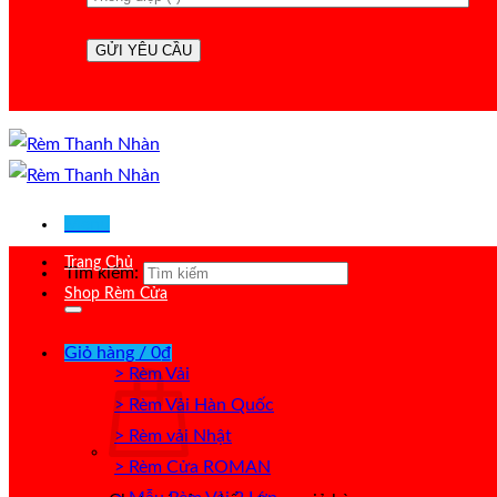
Menu
Trang Chủ
Tìm kiếm:
Shop Rèm Cửa
Giỏ hàng /
0
₫
> Rèm Vải
> Rèm Vải Hàn Quốc
> Rèm vải Nhật
> Rèm Cửa ROMAN