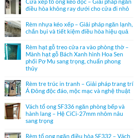
Cửa xếp tổ ong kéo dọc – Giải pháp ngăn
bình
nhiệt
điều hòa không ray dưới cho cửa đi nhỏ
luận
điều
ở
hòa
Không
Rèm
Vessel
có
tổ
Rèm nhựa kéo xếp – Giải pháp ngăn lạnh,
1003
bình
ong
hệ
chắn bụi và tiết kiệm điều hòa hiệu quả
luận
vách
27
ở
kính
Không
hai
Cửa
hệ
có
khung
xếp
Rèm hạt gỗ treo cửa ra vào phòng thờ –
27
bình
mở
tổ
–
Mành hạt gỗ Bách Xanh hình Hoa Sen
luận
2
ong
Giải
ở
bên
kéo
phối Pơ Mu sang trọng, chuẩn phong
pháp
Rèm
dọc
che
thủy
nhựa
–
kính
kéo
Giải
Không
hiện
xếp
pháp
có
đại,
Rèm tre trúc in tranh – Giải pháp trang trí
–
ngăn
bình
riêng
Giải
điều
Á Đông độc đáo, mộc mạc và nghệ thuật
luận
tư
pháp
hòa
ở
cho
ngăn
Không
không
Rèm
văn
lạnh,
có
ray
hạt
Vách tổ ong SF336 ngăn phòng bếp và
phòng
chắn
bình
dưới
gỗ
bụi
hành lang – Hệ CiCi-27mm nhôm nâu
luận
cho
treo
và
ở
cửa
sang trọng
cửa
tiết
Rèm
đi
ra
kiệm
tre
Không
nhỏ
vào
điều
trúc
có
phòng
Rèm tổ ong ngăn điều hòa SF332 – Vách
hòa
in