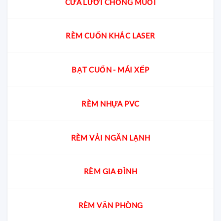
CỬA LƯỚI CHỐNG MUỖI
RÈM CUỐN KHẮC LASER
BẠT CUỐN - MÁI XẾP
RÈM NHỰA PVC
RÈM VẢI NGĂN LẠNH
RÈM GIA ĐÌNH
RÈM VĂN PHÒNG