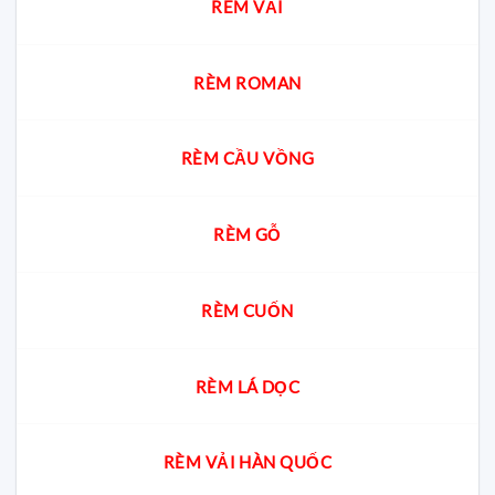
RÈM VẢI
cư?
gia
giải
đáp
cách
chọn
RÈM ROMAN
chuẩn
cho
từng
không
RÈM CẦU VỒNG
gian
RÈM GỖ
RÈM CUỐN
RÈM LÁ DỌC
RÈM VẢI HÀN QUỐC