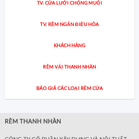
TV. CỬA LƯỚI CHỐNG MUỖI
TV. RÈM NGĂN ĐIỀU HÒA
KHÁCH HÀNG
RÈM VẢI THANH NHÀN
BÁO GIÁ CÁC LOẠI RÈM CỬA
RÈM THANH NHÀN