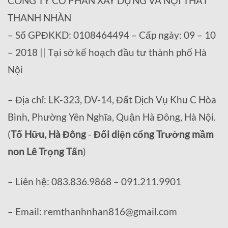
CÔNG TY CỔ PHẦN XÂY DỰNG VÀ NỘI THẤT
THANH NHÀN
– Số GPĐKKD: 0108464494 – Cấp ngày: 09 – 10
– 2018 || Tại sở kế hoạch đầu tư thành phố Hà
Nội
– Địa chỉ: LK-323, DV-14, Đất Dịch Vụ Khu C Hòa
Bình, Phường Yên Nghĩa, Quận Hà Đông, Hà Nội.
(
Tố Hữu, Hà Đông
-
Đối diện cổng Trường mầm
non Lê Trọng Tấn
)
– Liên hệ: 083.836.9868 – 091.211.9901
– Email: remthanhnhan816@gmail.com