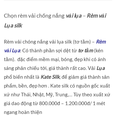
Chọn rèm vải chống nắng
vải lụa
–
Rèm vải
Lụa silk
Rèm vải chóng nắng vải lụa silk (tơ tằm) –
Rèm
vải Lụa
: Có thành phần sợi dệt từ
tơ tằm
(kén
tằm). đặc điểm mềm mại, bóng, đẹp khi có ánh
sáng phản chiếu tới, giá thành rất cao. Vải
Lụa
phổ biến nhất là
Kate Silk
, để giảm giá thành sản
phẩm, bền, đẹp hơn . Kate silk có nguồn gốc xuất
xứ như Thái, Nhật, Mỹ, Trung,… Tùy theo xuất xứ
giá dao động từ 800.000đ – 1.200.000đ/ 1 mét
ngang hoàn thiện