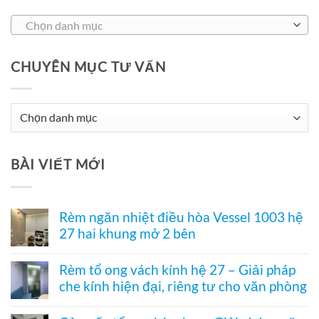
Chọn danh mục
CHUYÊN MỤC TƯ VẤN
Chuyên
Mục
Tư
BÀI VIẾT MỚI
Vấn
Rèm ngăn nhiệt điều hòa Vessel 1003 hệ
27 hai khung mở 2 bên
Không
có
Rèm tổ ong vách kính hệ 27 – Giải pháp
bình
che kính hiện đại, riêng tư cho văn phòng
luận
ở
Không
Rèm
có
ngăn