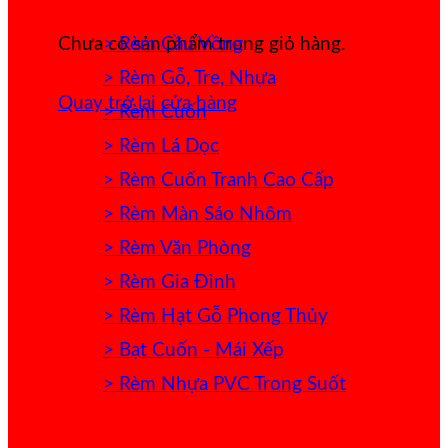
> Rèm Cầu Vồng
Chưa có sản phẩm trong giỏ hàng.
> Rèm Gỗ, Tre, Nhựa
Quay trở lại cửa hàng
> Rèm Cuốn
> Rèm Lá Dọc
> Rèm Cuốn Tranh Cao Cấp
> Rèm Màn Sáo Nhôm
> Rèm Văn Phòng
> Rèm Gia Đình
> Rèm Hạt Gỗ Phong Thủy
> Bạt Cuốn - Mái Xếp
> Rèm Nhựa PVC Trong Suốt