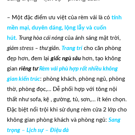
– Một đặc điểm ưu việt của rèm vải là có
tính
mền mại, duyên dáng, lộng lẫy và cuốn
hút.
Trung hòa cái nóng
của ánh sáng mặt trời,
giảm stress – thư giãn
.
Trang trí
cho căn phòng
đẹp hơn, đem lại
giấc ngủ sâu
hơn, tạo không
gian
riêng tư
Rèm vải phù hợp rất nhiều không
gian kiến trúc
: phòng khách, phòng ngủ, phòng
thờ, phòng đọc,… Dễ phối hợp với tông nội
thất như sofa, kệ , gường, tủ, sơn,… ít kén chọn.
Đặc biệt nổi trội khi sử dụng rèm cửa 2 lớp cho
không gian phòng khách và phòng ngủ:
Sang
trọng
–
Lịch sự
–
Điệu đà