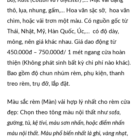
Bố), Kate (Cotton và Polyester) ,
… Mặt vải dạng
thô, lụa, nhung, gấm,… Hoa văn sặc sỡ, hoa văn
chìm, hoặc vải trơn một màu. Có nguồn gốc từ
Thái, Nhật, Mỹ, Hàn Quốc, Úc,… có độ dày,
mỏng, nên giá khác nhau. Giá dao động từ
450.000đ – 750.000đ/ 1 mét ngang cửa hoàn
thiện (Không phát sinh bất kỳ chi phí nào khác).
Bao gồm độ chun nhúm rèm, phụ kiện, thanh
treo rèm, trụ đỡ, lắp đặt.
Màu sắc rèm (Màn) vải hợp lý nhất cho rèm cửa
đẹp: Chọn theo tông màu nội thất như
sofa,
gường, tủ, kệ tivi, màu sơn nhấn, hoặc điểm nhấn
màu nội thất. Màu phổ biến nhất là ghi, vàng nhạt,