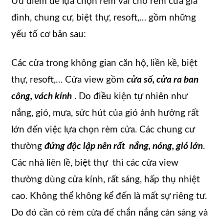
Ưu điểm để lựa chọn rèm vải cho rèm cửa gia
đình, chung cư, biệt thự, resoft,… gồm những
yếu tố cơ bản sau:
Các cửa trong không gian căn hộ, liền kề, biệt
thự, resoft,… Cửa view gồm
cửa sổ, cửa ra ban
công, vách kính
. Do điều kiện tự nhiên như
nắng, gió, mưa, sức hút của gió ảnh hưởng rất
lớn đến việc lựa chọn rèm cửa. Các chung cư
thường
đứng độc lập nên rất nắng, nóng, gió lớn
.
Các nhà liên lề, biệt thự thì các cửa view
thường dùng cửa kính, rất sáng, hấp thụ nhiệt
cao. Không thể không kể đến là mất sự riêng tư.
Do đó cần có rèm cửa để chắn nắng cản sáng và