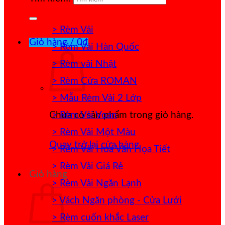
> Rèm Vải
Giỏ hàng /
0
₫
> Rèm Vải Hàn Quốc
> Rèm vải Nhật
> Rèm Cửa ROMAN
> Mẫu Rèm Vải 2 Lớp
> Rèm Vải Voan
Chưa có sản phẩm trong giỏ hàng.
> Rèm Vải Một Màu
Quay trở lại cửa hàng
> Rèm Vải Hoa Văn Họa Tiết
> Rèm Vải Giá Rẻ
Giỏ hàng
> Rèm Vải Ngăn Lạnh
> Vách Ngăn phòng - Cửa Lưới
> Rèm cuốn khắc Laser