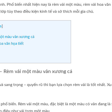
ình. Phổ biến nhất hiện nay là rèm vải một màu, rèm vải hoa văn
 lớp tùy theo điều kiện kinh tế và sở thích mỗi gia chủ.
n
]
ột màu vân xương cá
a văn họa tiết
– Rèm vải một màu vân xương cá
sang trọng – quyến rũ thì bạn lựa chọn rèm vải là tốt nhất. Xu
g phổ biến. Rèm vải một màu, đặc biệt là một màu có vân đang là 
n điệu như vải trơn một màu