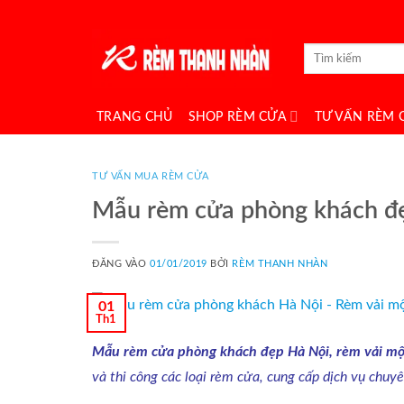
Bỏ
qua
Tìm
nội
kiếm:
dung
TRANG CHỦ
SHOP RÈM CỬA
TƯ VẤN RÈM 
TƯ VẤN MUA RÈM CỬA
Mẫu rèm cửa phòng khách đẹ
ĐĂNG VÀO
01/01/2019
BỞI
RÈM THANH NHÀN
01
Th1
Mẫu rèm cửa phòng khách đẹp Hà Nội, rèm vải một 
và thi công các loại rèm cửa, cung cấp dịch vụ chuy