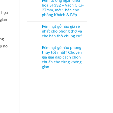
Rèm tổ ong ngăn điều
–
bình
Bách
Giải
luận
Xanh
hòa SF332 – Vách CiCi-
ở
pháp
hình
27mm, mở 1 bên cho
Vách
trang
Hoa
n họa
tổ
trí
Sen
phòng Khách & Bếp
ong
Á
phối
gian
SF336
Không
Đông
Pơ
ngăn
có
độc
Mu
Rèm hạt gỗ nào giá rẻ
phòng
bình
đáo,
sang
bếp
luận
mộc
trọng,
nhất cho phòng thờ và
ở
và
mạc
chuẩn
che bàn thờ chung cư?
Rèm
hành
và
phong
ng.
tổ
lang
nghệ
thủy
Không
ong
–
thuật
có
p nội
ngăn
Hệ
Rèm hạt gỗ nào phong
bình
điều
CiCi-
luận
thủy tốt nhất? Chuyên
hòa
27mm
ở
SF332
nhôm
gia giải đáp cách chọn
Rèm
–
nâu
hạt
chuẩn cho từng không
Vách
sang
gỗ
CiCi-
trọng
gian
nào
27mm,
giá
Không
mở
rẻ
có
1
nhất
bình
bên
cho
luận
cho
phòng
ở
phòng
thờ
Rèm
Khách
và
hạt
&
che
gỗ
Bếp
bàn
nào
thờ
phong
chung
thủy
cư?
tốt
nhất?