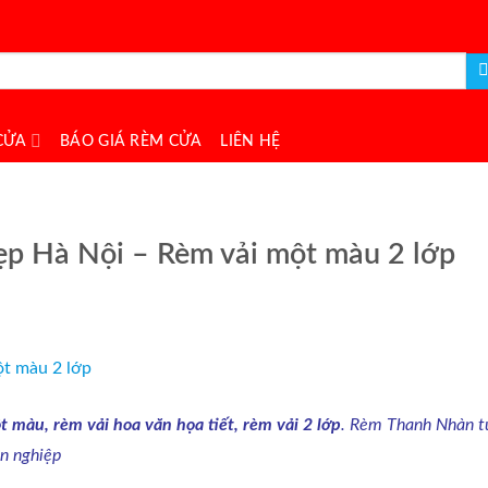
CỬA
BÁO GIÁ RÈM CỬA
LIÊN HỆ
p Hà Nội – Rèm vải một màu 2 lớp
màu, rèm vải hoa văn họa tiết, rèm vải 2 lớp
. Rèm Thanh Nhàn t
ên nghiệp