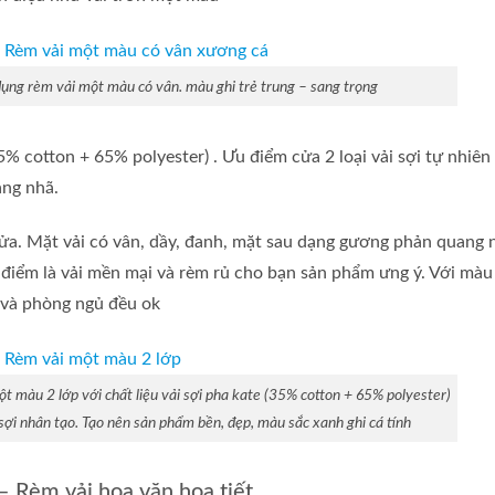
ng rèm vải một màu có vân. màu ghi trẻ trung – sang trọng
% cotton + 65% polyester) . Ưu điểm cửa 2 loại vải sợi tự nhiên 
ang nhã.
ửa. Mặt vải có vân, dầy, đanh, mặt sau dạng gương phản quang 
 điểm là vải mền mại và rèm rủ cho bạn sản phẩm ưng ý. Với màu
h và phòng ngủ đều ok
 màu 2 lớp với chất liệu vải sợi pha kate (35% cotton + 65% polyester)
à sợi nhân tạo. Tạo nên sản phẩm bền, đẹp, màu sắc xanh ghi cá tính
 Rèm vải hoa văn họa tiết