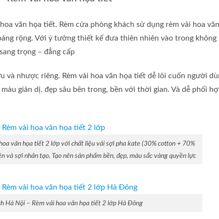
 hoa văn họa tiết. Rèm cửa phòng khách sử dụng rèm vải hoa vă
áng rộng. Với ý tưởng thiết kế đưa thiên nhiên vào trong không 
sang trọng – đẳng cấp
 và nhược riêng. Rèm vải hoa văn họa tiết dễ lôi cuốn người dù
àu giản dị. đẹp sâu bên trong, bền với thời gian. Và dễ phối hợ
a văn họa tiết 2 lớp với chất liệu vải sợi pha kate (30% cotton + 70%
hiên và sợi nhân tạo. Tạo nên sản phẩm bền, đẹp, màu sắc vàng quyền lực
 Hà Nội – Rèm vải hoa văn họa tiết 2 lớp Hà Đông