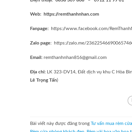
Web:
https://remthanhnhan.com
Fanpage:
https://www.facebook.com/RemThanh
Zalo page
: https://zalo.me/2362254669006574
Email:
remthanhnhan816@gmail.com
Địa chỉ:
LK 323-DV14, Đất dịch vụ khu C Hòa Bìn
Lê Trọng Tấn
)
Bài viết này được đăng trong
Tư vấn mua rèm cử
Rèm cửa phòng khách đẹp
,
Rèm vải hoa văn họa t