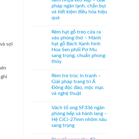
Rèm nhựa kéo xếp – Giải
hệ
bình
bên
27
luận
pháp ngăn lạnh, chắn bụi
ở
–
và tiết kiệm điều hòa hiệu
Cửa
Giải
xếp
pháp
quả
tổ
che
ong
Không
kính
kéo
có
hiện
Rèm hạt gỗ treo cửa ra
dọc
bình
đại,
–
luận
riêng
vào phòng thờ – Mành
ở
Giải
tư
hạt gỗ Bách Xanh hình
và sợi
Rèm
pháp
cho
nhựa
ngăn
văn
Hoa Sen phối Pơ Mu
kéo
điều
phòng
sang trọng, chuẩn phong
xếp
hòa
–
không
thủy
Giải
ray
nên
Không
pháp
dưới
có
ngăn
cho
Rèm tre trúc in tranh –
 ghi
bình
lạnh,
cửa
luận
chắn
đi
Giải pháp trang trí Á
ở
bụi
nhỏ
Đông độc đáo, mộc mạc
Rèm
và
hạt
tiết
và nghệ thuật
gỗ
kiệm
treo
Không
điều
cửa
có
hòa
Vách tổ ong SF336 ngăn
ra
bình
hiệu
vào
luận
quả
phòng bếp và hành lang –
ở
phòng
Hệ CiCi-27mm nhôm nâu
Rèm
thờ
tre
–
sang trọng
trúc
Mành
in
Không
hạt
tranh
có
gỗ