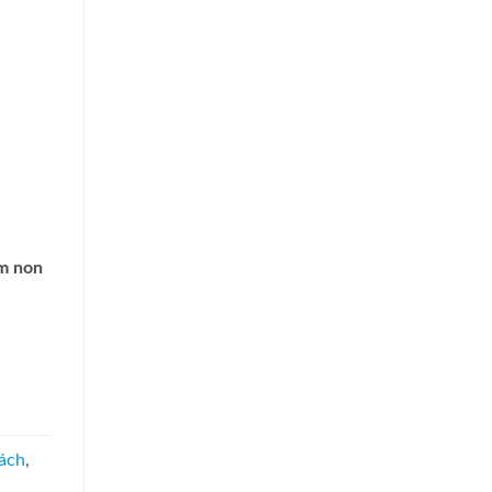
m non
ách
,