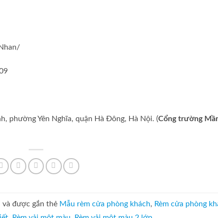
Nhan/
609
h, phường Yên Nghĩa, quận Hà Đông, Hà Nội. (
Cổng trường Mầ
a
và được gắn thẻ
Mẫu rèm cửa phòng khách
,
Rèm cửa phòng kh
iết
,
Rèm vải một màu
,
Rèm vải một màu 2 lớp
.