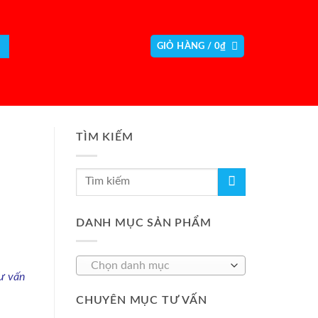
GIỎ HÀNG /
0
₫
TÌM KIẾM
DANH MỤC SẢN PHẨM
Chọn danh mục
ư vấn
CHUYÊN MỤC TƯ VẤN