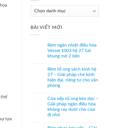
 họa
Chuyên
Mục
Tư
BÀI VIẾT MỚI
Vấn
Rèm ngăn nhiệt điều hòa
Vessel 1003 hệ 27 hai
khung mở 2 bên
Không
có
Rèm tổ ong vách kính hệ
bình
luận
27 – Giải pháp che kính
ở
hiện đại, riêng tư cho văn
Rèm
ngăn
phòng
nhiệt
điều
Không
hòa
có
 thế
Cửa xếp tổ ong kéo dọc –
Vessel
bình
1003
luận
Giải pháp ngăn điều hòa
ở
hệ
không ray dưới cho cửa
Rèm
27
tổ
hai
đi nhỏ
ong
khung
sự lựa
vách
Không
mở
kính
có
2